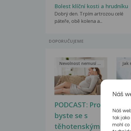
Bolest klíční kosti a hrudníku
Dobrý den. Trpím artrozou celé
páteře, obě kolena a...
DOPORUČUJEME
Nevolnost nemusí být nutnou...
Jak 
Náš we
PODCAST: Proč
Ztu
Náš web
byste se s
jate
tak jako
těhotenskými
obr
mohl co