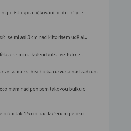
em podstoupila očkování proti chřipce
ci se mi asi 3 cm nad klitorisem udělal...
lala se mi na koleni bulka viz foto. z...
o ze se mi zrobiła bułka cervena nad zadkem...
a něco mám nad penisem takovou bulku o
 že mám tak 1.5 cm nad kořenem penisu