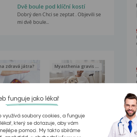
Dvě boule pod klíční kostí
Dobrý den Chci se zeptat . Objevili se
mi dvě boule...
na zdravá játra?
Myasthenia gravis – vše, co...
b funguje jako lékař
kovatění
Inovativní
 využívá soubory cookies, a funguje
r v datech a
léčba
 lékař, který se dotazuje, aby vám
azech
myastenie –
 nejlépe pomoci. My takto sbíráme