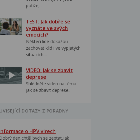
potíže,...
TEST: Jak dobře se
vyznáte ve svých
emocích?
Někteří lidé dokážou
zachovat klid i ve vypjatých
situacích....
VIDEO: Jak se zbavit
deprese
Shlédněte video na téma
jak se zbavit deprese..
UVISEJÍCÍ DOTAZY Z PORADNY
Informace o HPV virech
Dobrý den,chtěl bych se zeptat,jak