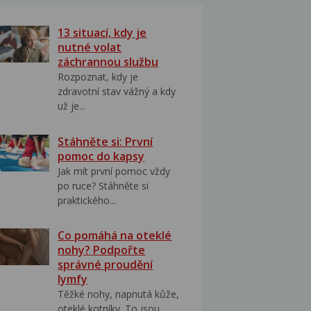
13 situací, kdy je
nutné volat
záchrannou službu
Rozpoznat, kdy je
zdravotní stav vážný a kdy
už je...
Stáhněte si: První
pomoc do kapsy
Jak mít první pomoc vždy
po ruce? Stáhněte si
praktického...
Co pomáhá na oteklé
nohy? Podpořte
správné proudění
lymfy
Těžké nohy, napnutá kůže,
oteklé kotníky. To jsou