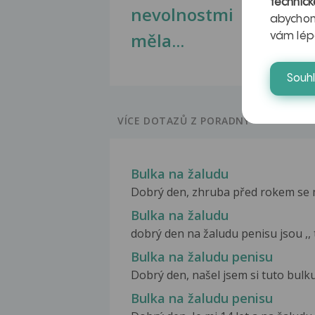
technick
nevolnostmi
abychom
měla...
vám lép
Souh
VÍCE DOTAZŮ Z PORADNY
Bulka na žaludu
Dobrý den, zhruba před rokem se mi 
Bulka na žaludu
dobrý den na žaludu penisu jsou ,, t
Bulka na žaludu penisu
Dobrý den, našel jsem si tuto bulku na
Bulka na žaludu penisu