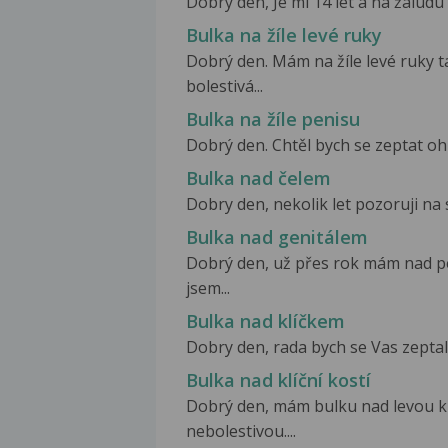
Dobrý den, Je mi 14 let a na žaludu 
Bulka na žíle levé ruky
Dobrý den. Mám na žíle levé ruky t
bolestivá...
Bulka na žíle penisu
Dobrý den. Chtěl bych se zeptat ohl
Bulka nad čelem
Dobry den, nekolik let pozoruji na
Bulka nad genitálem
Dobrý den, už přes rok mám nad p
jsem...
Bulka nad klíčkem
Dobry den, rada bych se Vas zeptala,
Bulka nad klíční kostí
Dobrý den, mám bulku nad levou klí
nebolestivou....