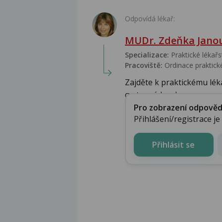
Odpovídá lékař:
MUDr. Zdeňka Jano
Specializace:
Praktické lékařs
Pracoviště:
Ordinace praktické
Zajděte k praktickému lékař
cystu, nádorek, ga...
Pro zobrazení odpovědi 
Přihlášení/registrace j
Přihlásit se