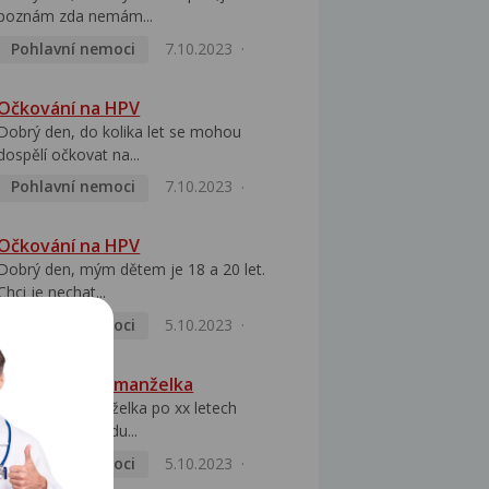
poznám zda nemám...
Pohlavní nemoci
7.10.2023
Očkování na HPV
Dobrý den, do kolika let se mohou
dospělí očkovat na...
Pohlavní nemoci
7.10.2023
Očkování na HPV
Dobrý den, mým dětem je 18 a 20 let.
Chci je nechat...
Pohlavní nemoci
5.10.2023
HPV pozitivní manželka
Dobrý den, manželka po xx letech
přivezla z Východu...
Pohlavní nemoci
5.10.2023