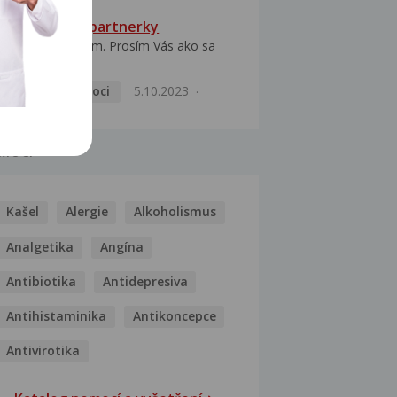
HPV typ 52 u partnerky
Dobrý deň prajem. Prosím Vás ako sa
dá vyliečiť vírus...
Pohlavní nemoci
5.10.2023
MOCI
Kašel
Alergie
Alkoholismus
Analgetika
Angína
Antibiotika
Antidepresiva
Antihistaminika
Antikoncepce
Antivirotika