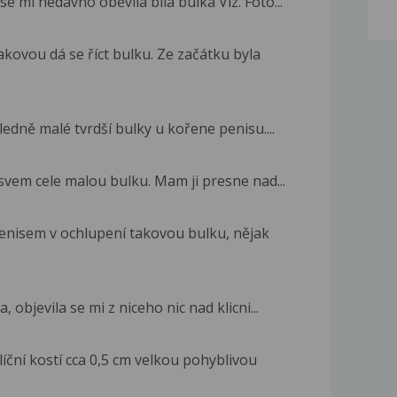
se mi nedávno oběvila bílá bulka Viz. Foto...
akovou dá se říct bulku. Ze začátku byla
edně malé tvrdší bulky u kořene penisu....
 svem cele malou bulku. Mam ji presne nad...
enisem v ochlupení takovou bulku, nějak
 objevila se mi z niceho nic nad klicni...
ční kostí cca 0,5 cm velkou pohyblivou