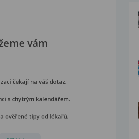
žeme vám
izací čekají na váš dotaz.
nci s chytrým kalendářem.
a ověřené tipy od lékařů.