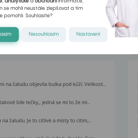
é
,
analytické
a
obchodní
informace,
naděje pro ty,
 se mohli neustále zlepšovat a tím
kteří ji...
e pomohli. Souhlasíte?
lasím
Nesouhlasím
Nastavení
NE
na žaludu objevila bulka pod kůží. Velikost...
akové bíle tečky,, jedná se mi to že mi...
 žaludu. Je to citlivé a místy to cítím,...