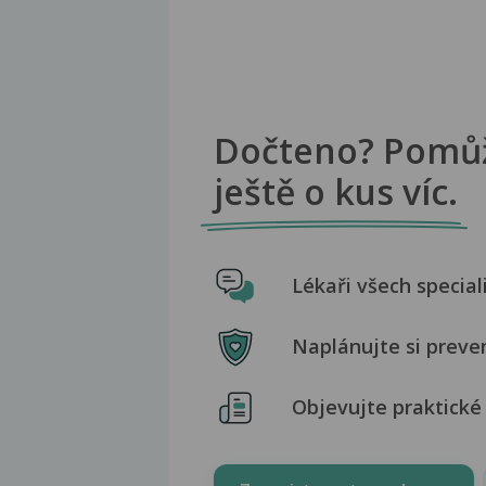
Dočteno? Pomů
ještě o kus víc.
Lékaři všech special
Naplánujte si preve
Objevujte praktické 