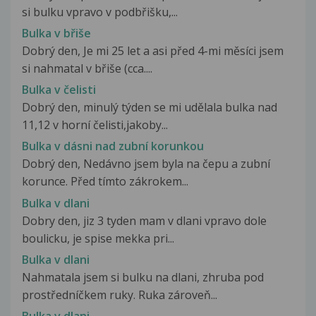
si bulku vpravo v podbřišku,...
Bulka v břiše
Dobrý den, Je mi 25 let a asi před 4-mi měsíci jsem
si nahmatal v břiše (cca....
Bulka v čelisti
Dobrý den, minulý týden se mi udělala bulka nad
11,12 v horní čelisti,jakoby...
Bulka v dásni nad zubní korunkou
Dobrý den, Nedávno jsem byla na čepu a zubní
korunce. Před tímto zákrokem...
Bulka v dlani
Dobry den, jiz 3 tyden mam v dlani vpravo dole
boulicku, je spise mekka pri...
Bulka v dlani
Nahmatala jsem si bulku na dlani, zhruba pod
prostředníčkem ruky. Ruka zároveň...