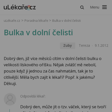
Menu
uLékaře.cz
Poradna lékaře
Bulka v dolní čelisti
Bulka v dolní čelisti
Zuby
Tereza
9.1.2012
Dobrý den, již více měsíců cítím v dolní čelisti bulku o
velikosti lískového oříšku. Nějak zvlášť mě nebolí,
pouze když ji jednou za čas nahmatám, tak je to
citlivější. Měla bych zajít k lékaři? Popř. k jakému?
Děkuji.
Odpovídá lékař:
Dobrý den, může jít o tzv. váček, který se tvoří