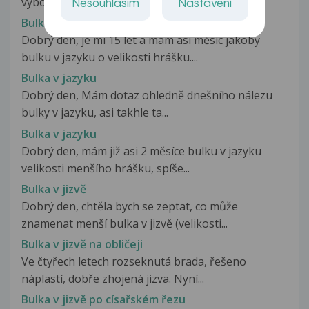
vyboulenina tence cerveně ohraničená....
Nesouhlasím
Nastavení
Bulka v jazyku
Dobrý den, je mi 15 let a mám asi měsíc jakoby
bulku v jazyku o velikosti hrášku....
Bulka v jazyku
Dobrý den, Mám dotaz ohledně dnešního nálezu
bulky v jazyku, asi takhle ta...
Bulka v jazyku
Dobrý den, mám již asi 2 měsíce bulku v jazyku
velikosti menšího hrášku, spíše...
Bulka v jizvě
Dobrý den, chtěla bych se zeptat, co může
znamenat menší bulka v jizvě (velikosti...
Bulka v jizvě na obličeji
Ve čtyřech letech rozseknutá brada, řešeno
náplastí, dobře zhojená jizva. Nyní...
Bulka v jizvě po císařském řezu