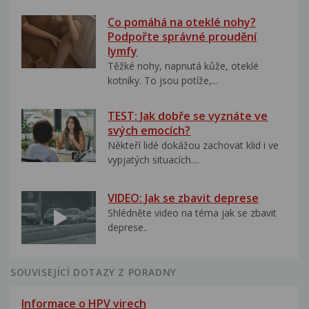
Co pomáhá na oteklé nohy?
Podpořte správné proudění
lymfy
Těžké nohy, napnutá kůže, oteklé
kotníky. To jsou potíže,...
TEST: Jak dobře se vyznáte ve
svých emocích?
Někteří lidé dokážou zachovat klid i ve
vypjatých situacích....
VIDEO: Jak se zbavit deprese
Shlédněte video na téma jak se zbavit
deprese..
SOUVISEJÍCÍ DOTAZY Z PORADNY
Informace o HPV virech