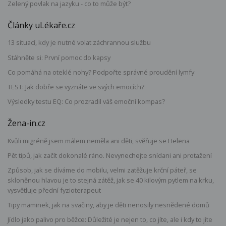
Zelený povlak na jazyku - co to může být?
Články uLékaře.cz
13 situací, kdy je nutné volat záchrannou službu
Stáhněte si: První pomoc do kapsy
Co pomáhá na oteklé nohy? Podpořte správné proudění lymfy
TEST: Jak dobře se vyznáte ve svých emocích?
Výsledky testu EQ: Co prozradil váš emoční kompas?
Žena-in.cz
Kvůli migréně jsem málem neměla ani děti, svěřuje se Helena
Pět tipů, jak začít dokonalé ráno. Nevynechejte snídani ani protažení
Způsob, jak se díváme do mobilu, velmi zatěžuje krční páteř, se
skloněnou hlavou je to stejná zátěž, jak se 40 kilovým pytlem na krku,
vysvětluje přední fyzioterapeut
Tipy maminek, jak na svačiny, aby je děti nenosily nesnědené domů
Jídlo jako palivo pro běžce: Důležité je nejen to, co jíte, ale i kdy to jíte