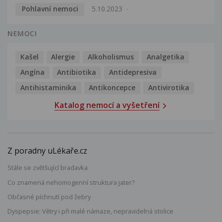
Pohlavní nemoci
5.10.2023
NEMOCI
Kašel
Alergie
Alkoholismus
Analgetika
Angína
Antibiotika
Antidepresiva
Antihistaminika
Antikoncepce
Antivirotika
Katalog nemocí a vyšetření
Z poradny uLékaře.cz
Stále se zvětšující bradavka
Co znamená nehomogenní struktura jater?
Občasné píchnutí pod žebry
Dyspepsie: Větry i při malé námaze, nepravidelná stolice