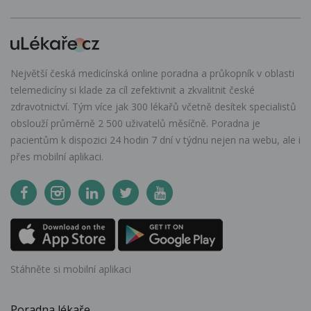
Největší česká medicínská online poradna a průkopník v oblasti
telemedicíny si klade za cíl zefektivnit a zkvalitnit české
zdravotnictví. Tým více jak 300 lékařů včetně desítek specialistů
obslouží průměrně 2 500 uživatelů měsíčně. Poradna je
pacientům k dispozici 24 hodin 7 dní v týdnu nejen na webu, ale i
přes mobilní aplikaci.
Stáhněte si mobilní aplikaci
Poradna lékaře