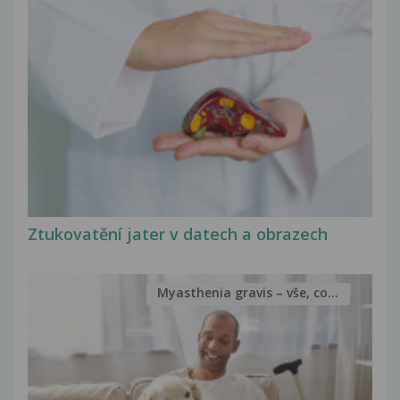
Ztukovatění jater v datech a obrazech
Myasthenia gravis – vše, co...