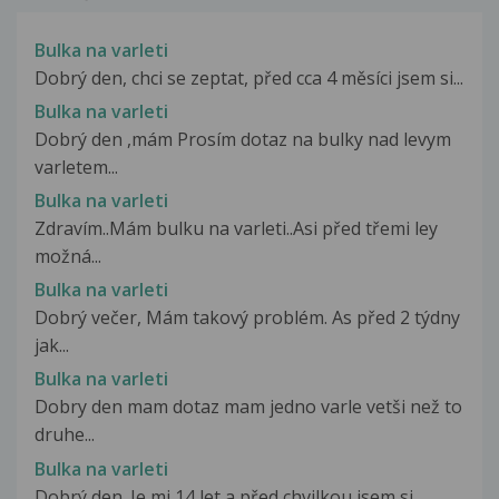
Bulka na varleti
Dobrý den, chci se zeptat, před cca 4 měsíci jsem si...
Bulka na varleti
Dobrý den ,mám Prosím dotaz na bulky nad levym
varletem...
Bulka na varleti
Zdravím..Mám bulku na varleti..Asi před třemi ley
možná...
Bulka na varleti
Dobrý večer, Mám takový problém. As před 2 týdny
jak...
Bulka na varleti
Dobry den mam dotaz mam jedno varle vetši než to
druhe...
Bulka na varleti
Dobrý den. Je mi 14 let a před chvilkou jsem si