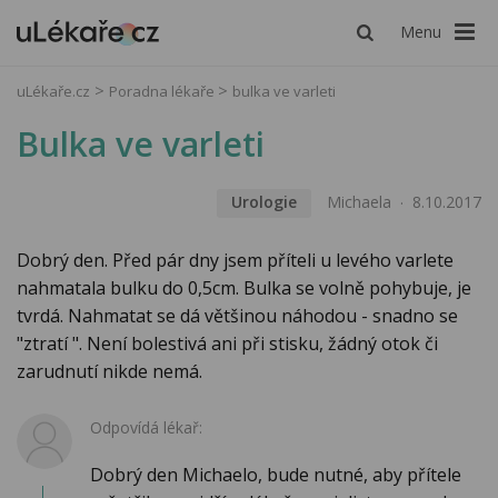
Menu
uLékaře.cz
Poradna lékaře
bulka ve varleti
Bulka ve varleti
Urologie
Michaela
8.10.2017
Dobrý den. Před pár dny jsem příteli u levého varlete
nahmatala bulku do 0,5cm. Bulka se volně pohybuje, je
tvrdá. Nahmatat se dá většinou náhodou - snadno se
"ztratí ". Není bolestivá ani při stisku, žádný otok či
zarudnutí nikde nemá.
Odpovídá lékař:
Dobrý den Michaelo, bude nutné, aby přítele