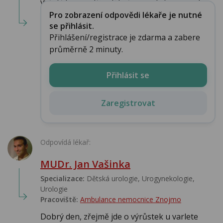
vyšetřil co nejdříve lékař specialista na urol...
Pro zobrazení odpovědi lékaře je nutné
se přihlásit.
Přihlášení/registrace je zdarma a zabere
průměrně 2 minuty.
Přihlásit se
Zaregistrovat
Odpovídá lékař:
MUDr. Jan Vašinka
Specializace:
Dětská urologie, Urogynekologie,
Urologie‎
Pracoviště:
Ambulance nemocnice Znojmo
Dobrý den, zřejmě jde o výrůstek u varlete