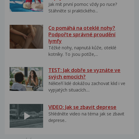
Jak mít první pomoc vždy po ruce?
Stáhněte si praktického...
Co pomáhá na oteklé nohy?
Podpořte správné proudění
lymfy
Těžké nohy, napnutá kůže, oteklé
kotníky. To jsou potíže,...
TEST: Jak dobře se vyznáte ve
svých emocích?
Někteří lidé dokážou zachovat klid i ve
vypjatých situacích....
VIDEO: Jak se zbavit deprese
Shlédněte video na téma jak se zbavit
deprese..