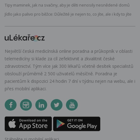
Tipy maminek, jak na svačiny, aby je děti nenosily nesnědené domů
Jídlo jako palivo pro běžce: Důležité je nejen to, co jíte, ale i kdy to jíte
Největší česká medicínská online poradna a průkopník v oblasti
telemedicíny si klade za cíl zefektivnit a zkvalitnit české
zdravotnictví. Tým více jak 300 lékařů včetně desítek specialistů
obslouží průměrně 2 500 uživatelů měsíčně. Poradna je
pacientům k dispozici 24 hodin 7 dní v týdnu nejen na webu, ale i
přes mobilní aplikaci.
Stáhněte si mobilní aplikaci