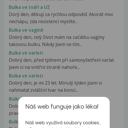
Bulka ve tváři a UZ
Dorý den, děkuji za rychlou odpověď. Akorát moc
nechápu, zda resistencí myslíte...
Bulka ve vagíně
Dobrý den, celý život mám na začátku vagíny
takovou bulku. Nikdy jsem se tím...
Bulka ve varleti
Dobrý den, před týdnem při samovyšetření varlat
jsem si na vnitřní straně nahoře...
Bulka ve varleti
Dobrý den, je mi 23 let. Minulý týden jsem si
nahmatal zvláštní tvar na konci...
Bulka ve varleti
Dobrý den je mi 14 let a našel jsem si bulka na
Náš web funguje jako lékař
pravém varleti. Je nahmatatelná...
Bulka ve varleti
Náš web využívá soubory cookies,