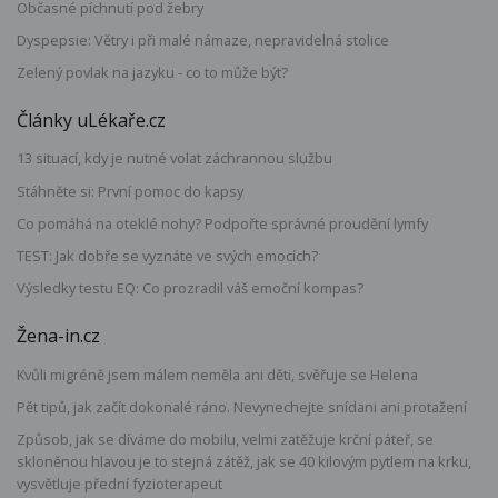
Občasné píchnutí pod žebry
Dyspepsie: Větry i při malé námaze, nepravidelná stolice
Zelený povlak na jazyku - co to může být?
Články uLékaře.cz
13 situací, kdy je nutné volat záchrannou službu
Stáhněte si: První pomoc do kapsy
Co pomáhá na oteklé nohy? Podpořte správné proudění lymfy
TEST: Jak dobře se vyznáte ve svých emocích?
Výsledky testu EQ: Co prozradil váš emoční kompas?
Žena-in.cz
Kvůli migréně jsem málem neměla ani děti, svěřuje se Helena
Pět tipů, jak začít dokonalé ráno. Nevynechejte snídani ani protažení
Způsob, jak se díváme do mobilu, velmi zatěžuje krční páteř, se
skloněnou hlavou je to stejná zátěž, jak se 40 kilovým pytlem na krku,
vysvětluje přední fyzioterapeut