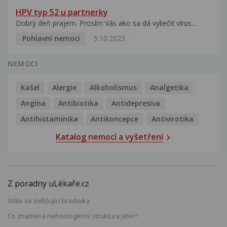
HPV typ 52 u partnerky
Dobrý deň prajem. Prosím Vás ako sa dá vyliečiť vírus...
Pohlavní nemoci
5.10.2023
NEMOCI
Kašel
Alergie
Alkoholismus
Analgetika
Angína
Antibiotika
Antidepresiva
Antihistaminika
Antikoncepce
Antivirotika
Katalog nemocí a vyšetření
Z poradny uLékaře.cz
Stále se zvětšující bradavka
Co znamená nehomogenní struktura jater?