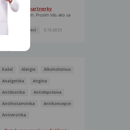
HPV typ 52 u partnerky
Dobrý deň prajem. Prosím Vás ako sa
dá vyliečiť vírus...
Pohlavní nemoci
5.10.2023
MOCI
Kašel
Alergie
Alkoholismus
Analgetika
Angína
Antibiotika
Antidepresiva
Antihistaminika
Antikoncepce
Antivirotika