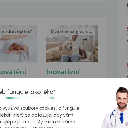
na zdravá játra?
Myasthenia gravis – vše, co...
kovatění
Inovativní
r v datech a
léčba
azech
myastenie –
b funguje jako lékař
naděje pro ty,
 využívá soubory cookies, a funguje
kteří ji...
 lékař, který se dotazuje, aby vám
 nejlépe pomoci. My takto sbíráme