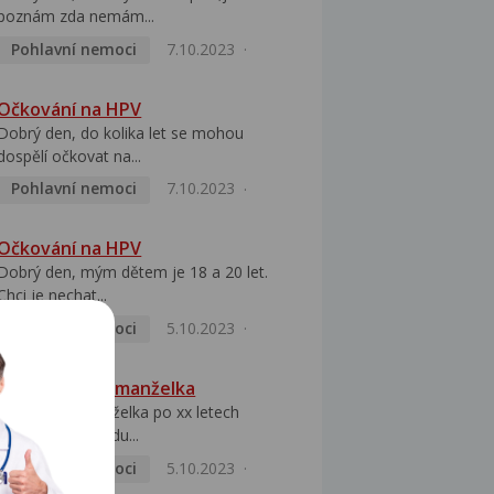
poznám zda nemám...
Pohlavní nemoci
7.10.2023
Očkování na HPV
Dobrý den, do kolika let se mohou
dospělí očkovat na...
Pohlavní nemoci
7.10.2023
Očkování na HPV
Dobrý den, mým dětem je 18 a 20 let.
Chci je nechat...
Pohlavní nemoci
5.10.2023
HPV pozitivní manželka
Dobrý den, manželka po xx letech
přivezla z Východu...
Pohlavní nemoci
5.10.2023