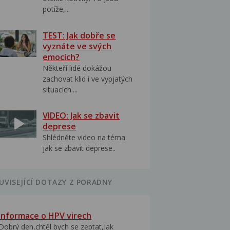
potíže,...
TEST: Jak dobře se
vyznáte ve svých
emocích?
Někteří lidé dokážou
zachovat klid i ve vypjatých
situacích....
VIDEO: Jak se zbavit
deprese
Shlédněte video na téma
jak se zbavit deprese..
UVISEJÍCÍ DOTAZY Z PORADNY
Informace o HPV virech
Dobrý den,chtěl bych se zeptat,jak