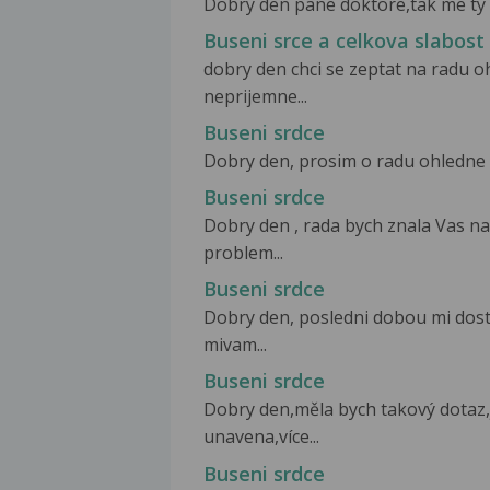
Dobry den pane doktore,tak me ty p
Buseni srce a celkova slabost
dobry den chci se zeptat na radu 
neprijemne...
Buseni srdce
Dobry den, prosim o radu ohledne b
Buseni srdce
Dobry den , rada bych znala Vas na
problem...
Buseni srdce
Dobry den, posledni dobou mi dost 
mivam...
Buseni srdce
Dobry den,měla bych takový dotaz,je
unavena,více...
Buseni srdce