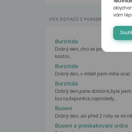
technick
abychom
vám lép
VÍCE DOTAZŮ Z PORADNY
Souh
Burzitida
Dobrý den, chci se poradit. RtG 
kostní...
Burzitida
Dobrý den, v mládí jsem měla úraz 
Burzitida
Dobrý den,pane doktore,byla jsem 
burza,6xpunkce,naposledy...
Buseni
Dobrý den, asi před 2 roky se mi něk
Buseni a preskakovani srdce