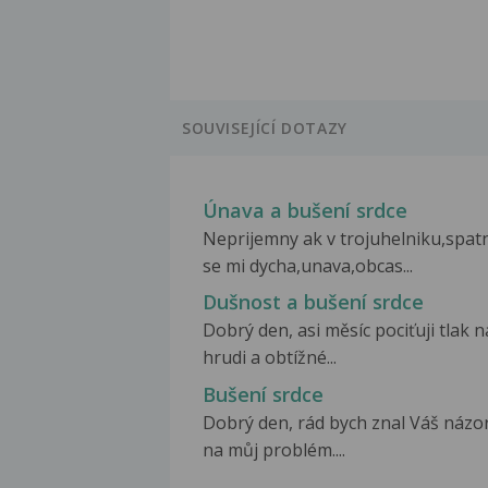
SOUVISEJÍCÍ DOTAZY
Únava a bušení srdce
Neprijemny ak v trojuhelniku,spat
se mi dycha,unava,obcas...
Dušnost a bušení srdce
Dobrý den, asi měsíc pociťuji tlak n
hrudi a obtížné...
Bušení srdce
Dobrý den, rád bych znal Váš názo
na můj problém....