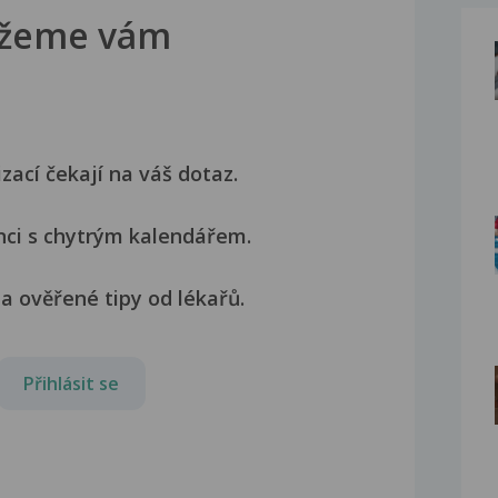
žeme vám
izací čekají na váš dotaz.
nci s chytrým kalendářem.
a ověřené tipy od lékařů.
Přihlásit se