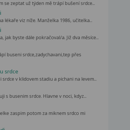
 se zeptat už týden mě trápí bušení srdce...
i
 lékaře viz níže. Manželka 1986, učitelka...
i
 jak byste dále pokračoval/a. Již dva měsíce...
pí buseni srdce,zadychavani,tep přes
 u srdce
 srdce v klidovem stadiu a pichani na levem...
uji s busenim srdce. Hlavne v noci, kdyz...
 telke zaspim potom za miknem srdco mi