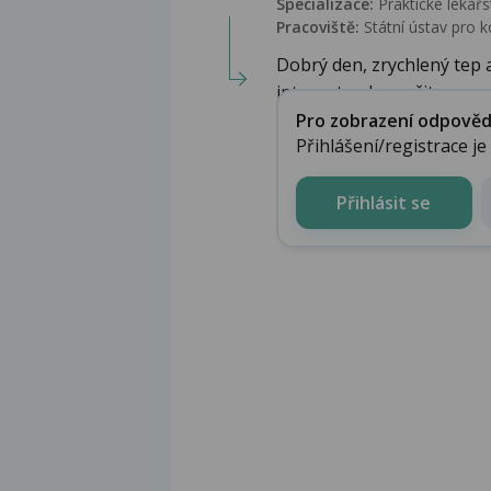
Specializace:
Praktické lékařs
Pracoviště:
Státní ústav pro k
Dobrý den, zrychlený tep 
internet nelze určit, co...
Pro zobrazení odpovědi 
Přihlášení/registrace j
Přihlásit se