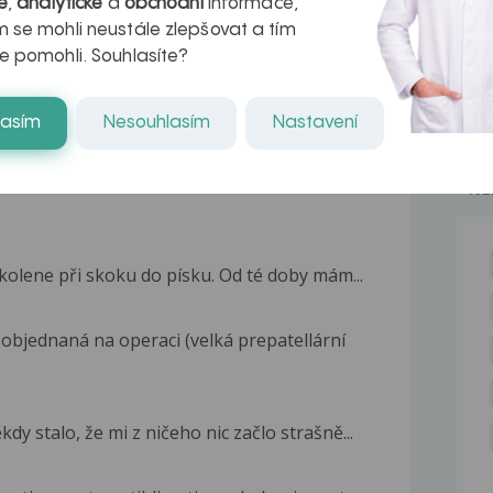
é
,
analytické
a
obchodní
informace,
 se mohli neustále zlepšovat a tím
e pomohli. Souhlasíte?
lasím
Nesouhlasím
Nastavení
SNÍMEK UKAZALneostre ohranicene zahuštění
NE
kolene při skoku do písku. Od té doby mám...
objednaná na operaci (velká prepatellární
dy stalo, že mi z ničeho nic začlo strašně...