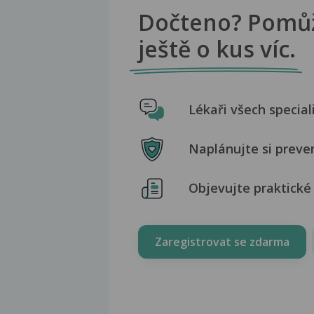
Dočteno? Pomů
ještě o kus víc.
Lékaři všech special
Naplánujte si preve
Objevujte praktické 
Zaregistrovat se zdarma