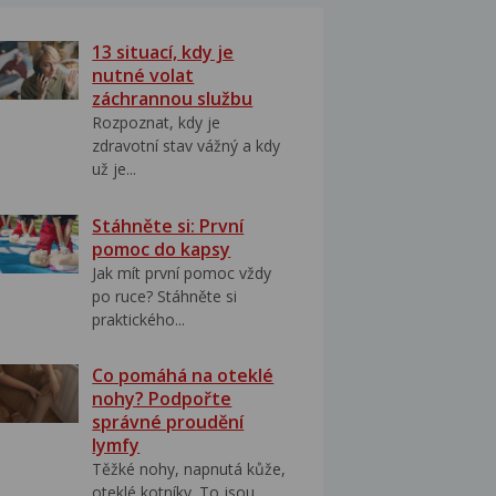
13 situací, kdy je
nutné volat
záchrannou službu
Rozpoznat, kdy je
zdravotní stav vážný a kdy
už je...
Stáhněte si: První
pomoc do kapsy
Jak mít první pomoc vždy
po ruce? Stáhněte si
praktického...
Co pomáhá na oteklé
nohy? Podpořte
správné proudění
lymfy
Těžké nohy, napnutá kůže,
oteklé kotníky. To jsou