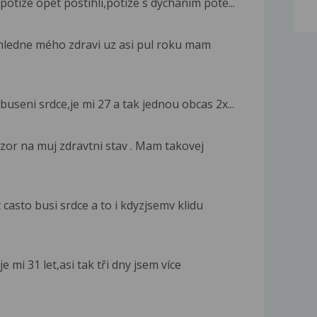
otize opet postihli,potize s dychanim pote...
ohledne mého zdravi uz asi pul roku mam
useni srdce,je mi 27 a tak jednou obcas 2x...
zor na muj zdravtni stav . Mam takovej
casto busi srdce a to i kdyzjsemv klidu
 mi 31 let,asi tak tři dny jsem více