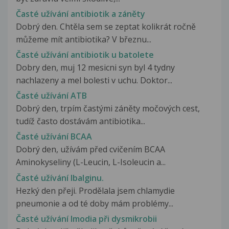
Časté užívání antibiotik a záněty
Dobrý den. Chtěla sem se zeptat kolikrát ročně
můžeme mít antibiotika? V březnu...
Časté užívání antibiotik u batolete
Dobry den, muj 12 mesicni syn byl 4 tydny
nachlazeny a mel bolesti v uchu. Doktor...
Časté užívání ATB
Dobrý den, trpím častými záněty močových cest,
tudíž často dostávám antibiotika...
Časté užívání BCAA
Dobrý den, užívám před cvičením BCAA
Aminokyseliny (L-Leucin, L-Isoleucin a...
Časté užívání Ibalginu.
Hezký den přeji. Prodělala jsem chlamydie
pneumonie a od té doby mám problémy...
Časté užívání Imodia při dysmikrobii