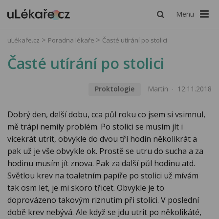
Menu
uLékaře.cz
Poradna lékaře
Časté utírání po stolici
Časté utírání po stolici
Proktologie
Martin
12.11.2018
Dobrý den, delší dobu, cca půl roku co jsem si vsimnul,
mě trápí nemily problém. Po stolici se musím jít i
vícekrát utrit, obvykle do dvou tří hodin několikrát a
pak už je vše obvykle ok. Prostě se utru do sucha a za
hodinu musím jít znova. Pak za další půl hodinu atd.
Světlou krev na toaletním papíře po stolici už mívám
tak osm let, je mi skoro třicet. Obvykle je to
doprovázeno takovým riznutim při stolici. V poslední
době krev nebývá. Ale když se jdu utrit po několikáté,