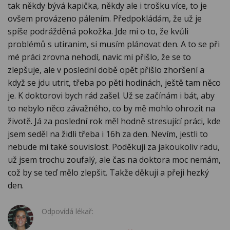
tak někdy bývá kapička, někdy ale i trošku více, to je
ovšem provázeno pálením. Předpokládám, že už je
spíše podrážděná pokožka. Jde mi o to, že kvůli
problémů s utiranim, si musím plánovat den. A to se při
mé práci zrovna nehodí, navic mi přišlo, že se to
zlepšuje, ale v poslední době opět přišlo zhoršení a
když se jdu utrit, třeba po pěti hodinách, ještě tam něco
je. K doktorovi bych rád zašel. Už se začínám i bát, aby
to nebylo něco závažného, co by mě mohlo ohrozit na
životě. Já za poslední rok měl hodně stresující práci, kde
jsem seděl na židli třeba i 16h za den. Nevím, jestli to
nebude mi také souvislost. Poděkuji za jakoukoliv radu,
už jsem trochu zoufalý, ale čas na doktora moc nemám,
což by se teď mělo zlepšit. Takže děkuji a přeji hezký
den.
Odpovídá lékař: