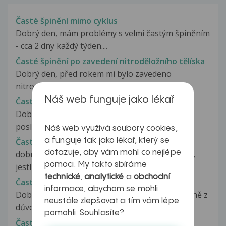
Časté špinění mimo cyklus
Dobrý den, mám problémy s velmi častým špiněním
- cca 2 dny každý týden....
Časté špinění po zavedení nitroděložního tělíska
Dobrý den, před rokem mi bylo zavedeno
nitroděložní nehormonální tělísko Medi...
Náš web funguje jako lékař
Časté teploty
Dobrý den, mám syna (téměř 3roky), který v
poslední době trpí opakovanými virozami...
Náš web využívá soubory cookies,
a funguje tak jako lékař, který se
Časté teploty
dotazuje, aby vám mohl co nejlépe
dobrý den paní doktorko, chtěla bych se zeptat,
pomoci. My takto sbíráme
jestli mám 20ti měsíčnímu dítěti...
technické
,
analytické
a
obchodní
Časté tlakové bolesti hlavy
informace, abychom se mohli
Dobrý den, expresní poradnu jsem využila hlavně z
neustále zlepšovat a tím vám lépe
důvodů anonymity. K mému...
pomohli. Souhlasíte?
Časté točení hlavy