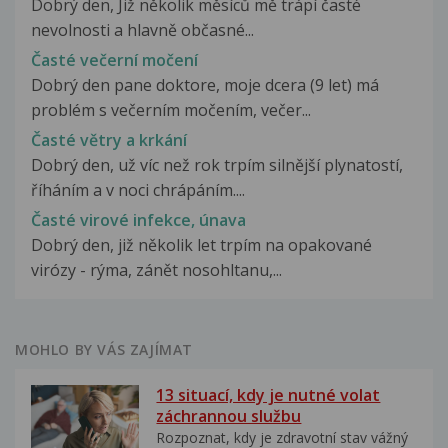
Dobrý den, Již několik měsíců mě trápí časté
nevolnosti a hlavně občasné...
Časté večerní močení
Dobrý den pane doktore, moje dcera (9 let) má
problém s večerním močením, večer...
Časté větry a krkání
Dobrý den, už víc než rok trpím silnější plynatostí,
říháním a v noci chrápáním....
Časté virové infekce, únava
Dobrý den, již několik let trpím na opakované
virózy - rýma, zánět nosohltanu,...
MOHLO BY VÁS ZAJÍMAT
13 situací, kdy je nutné volat
záchrannou službu
Rozpoznat, kdy je zdravotní stav vážný