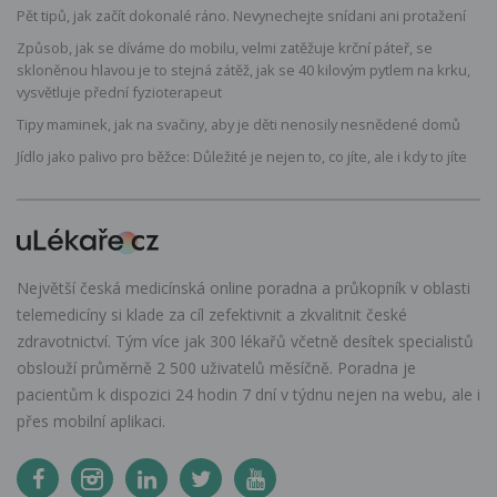
Pět tipů, jak začít dokonalé ráno. Nevynechejte snídani ani protažení
Způsob, jak se díváme do mobilu, velmi zatěžuje krční páteř, se
skloněnou hlavou je to stejná zátěž, jak se 40 kilovým pytlem na krku,
vysvětluje přední fyzioterapeut
Tipy maminek, jak na svačiny, aby je děti nenosily nesnědené domů
Jídlo jako palivo pro běžce: Důležité je nejen to, co jíte, ale i kdy to jíte
Největší česká medicínská online poradna a průkopník v oblasti
telemedicíny si klade za cíl zefektivnit a zkvalitnit české
zdravotnictví. Tým více jak 300 lékařů včetně desítek specialistů
obslouží průměrně 2 500 uživatelů měsíčně. Poradna je
pacientům k dispozici 24 hodin 7 dní v týdnu nejen na webu, ale i
přes mobilní aplikaci.