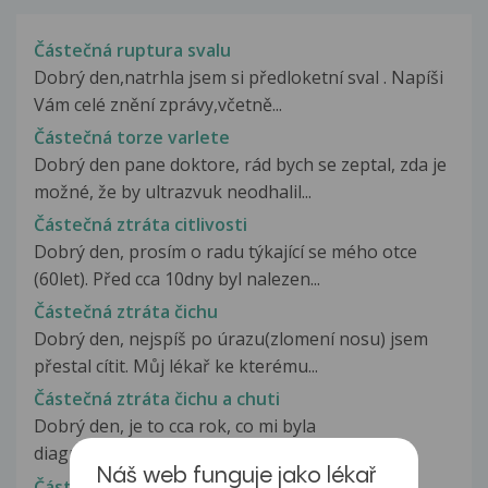
Částečná ruptura svalu
Dobrý den,natrhla jsem si předloketní sval . Napíši
Vám celé znění zprávy,včetně...
Částečná torze varlete
Dobrý den pane doktore, rád bych se zeptal, zda je
možné, že by ultrazvuk neodhalil...
Částečná ztráta citlivosti
Dobrý den, prosím o radu týkající se mého otce
(60let). Před cca 10dny byl nalezen...
Částečná ztráta čichu
Dobrý den, nejspíš po úrazu(zlomení nosu) jsem
přestal cítit. Můj lékař ke kterému...
Částečná ztráta čichu a chuti
Dobrý den, je to cca rok, co mi byla
diagnostikována alergická rýma. Stříkám...
Náš web funguje jako lékař
Částečná ztráta pubického ochlupení