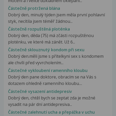
močení a i velice důkladném oklepání...
Částečně protržená blána
Dobrý den, minulý týden jsem měla první pohlavní
styk, necítila jsem téměř žádnou...
Částečně rozpuštěná ploténka
Dobrý den, děda (75) má zčásti rozpuštěnou
ploténku, ve které má zánět. Už 6...
Částečně sklouznutý kondom při sexu
Dobrý den.měli jsme s přítelkyni sex s kondomem
ale chvíli před vyvrcholením...
Částečné vykloubení ramenního kloubu
Dobrý den pane doktore, obracím se na Vás s
dotazem ohledně ramenního kloubu....
Částečné vysazení antidepresiv
Dobrý den, chtěl bych se zeptat zda je možné
vysadit na pár dní antidepresiva...
Částečné zalehnutí ucha a přepážka v uchu