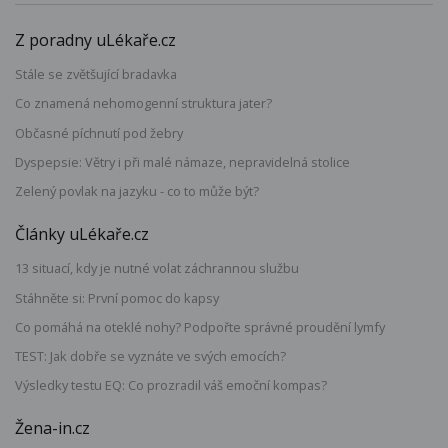
Z poradny uLékaře.cz
Stále se zvětšující bradavka
Co znamená nehomogenní struktura jater?
Občasné píchnutí pod žebry
Dyspepsie: Větry i při malé námaze, nepravidelná stolice
Zelený povlak na jazyku - co to může být?
Články uLékaře.cz
13 situací, kdy je nutné volat záchrannou službu
Stáhněte si: První pomoc do kapsy
Co pomáhá na oteklé nohy? Podpořte správné proudění lymfy
TEST: Jak dobře se vyznáte ve svých emocích?
Výsledky testu EQ: Co prozradil váš emoční kompas?
Žena-in.cz