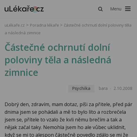
Menu
uLékaře.cz
Poradna lékaře
částečné ochrnutí dolní poloviny těla
a následná zimnice
Částečné ochrnutí dolní
poloviny těla a následná
zimnice
Psychika
bara
2.10.2008
Dobrý den, zdravím, mam dotaz, píši za přitele, před pár
dnima jsem se pohádali a mě to bylo líto a rozbrečela
jsem se, přítele to vzalo že kvli němu brečím a tak a
nějak začal taky. Nemohla jsem ho ale vůbec uklidnit,
když se mi to alespon částečně povedlo zdálo se mi že