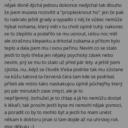
nějak divně dýchá jednou dokonce nedýchal tak dlouho
že jsem musela rozsvítit a "proplesknout ho". jen že pak
to nabralo ještě grady a vypadlo z něj že vůbec nemůže
hýbat nohama, který měl v tu chvili úplně tuhý. nakonec
se to zlepšilo a podařilo se mu usnout, celou noc měl
ale strašnou klepavku a drkotal zubama a přitom bylo
teplo a dala jsem mu i svou peřinu. Nevím co se stalo
jestli to bylo třeba jen nějaký psychický zásek nebo
nevím, prý se mu to stalo už před pár lety. a ještě jsem
zjistila...nu...když se člověk třeba podrbe tak mu zůstane
na kůžu taková ta červená čára tam kde se podrbal,
příteli ale místo tako naskakujou úplně půchejřky který
po pár minutách zase zmyzí, ale je to
nepříjemný...bohužel..je to chlap a já ho nemůžu dostat
k lékaři, tak prosím jestli byse mi nemohl nějak pomoci,
a poradit co by to mohlo být a jestli ho mam unést
někam k doktoru jinak si tam dojde až na uhrskej rok.
moc děkuju :-)