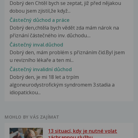
Dobrý den Chtěl bych se zeptat, již před nějakou
dobou jsem zjistil,že když...
Částečný důchod a práce
Dobrý den,chtěla bych vědět zda mám nárok na
přiznání částečného inv. důchodu....
Částečný inval.důchod
Dobrý den, mám problém s přiznáním čid.Byl jsem
u revizního lékaře a ten mi...
Částečný invalidní důchod
Dobrý den, je mi 18 let a trpím
algoneurodystrofickým syndromem 3.stadia a
idiopatickou...
MOHLO BY VÁS ZAJÍMAT
13 situací, kdy je nutné volat
záchrannou službu