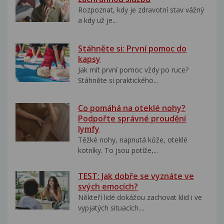
Rozpoznat, kdy je zdravotní stav vážný
a kdy už je...
Stáhněte si: První pomoc do
kapsy
Jak mít první pomoc vždy po ruce?
Stáhněte si praktického...
Co pomáhá na oteklé nohy?
Podpořte správné proudění
lymfy
Těžké nohy, napnutá kůže, oteklé
kotníky. To jsou potíže,...
TEST: Jak dobře se vyznáte ve
svých emocích?
Někteří lidé dokážou zachovat klid i ve
vypjatých situacích....