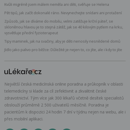
Kvůli migréně jsem málem neměla ani děti, svěřuje se Helena
Pět tipů, jak začít dokonalé ráno. Nevynechejte snídani ani protažení
Způsob, jak se díváme do mobilu, velmi zatěžuje krční páteř, se
skloněnou hlavou je to stejná zátěž, jak se 40 kilovým pytlem na krku,
vysvětluje přední fyzioterapeut
Tipy maminek, jak na svačiny, aby je děti nenosily nesnědené domů
Jídlo jako palivo pro běžce: Důležité je nejen to, co jíte, ale i kdy to jíte
Největší česká medicínská online poradna a průkopník v oblasti
telemedicíny si klade za cíl zefektivnit a zkvalitnit české
zdravotnictví. Tým více jak 300 lékařů včetně desítek specialistů
obslouží průměrně 2 500 uživatelů měsíčně. Poradna je
pacientům k dispozici 24 hodin 7 dní v týdnu nejen na webu, ale i
přes mobilní aplikaci.