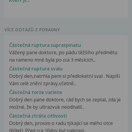
VÍCE DOTAZŮ Z PORADNY
Částečná ruptura supraspinatu
Vážený pane doktore, po pádu těžšího předmětu
na rameno mně byla po cca 3 měsících...
Částečná ruptura svalu
Dobrý den,natrhla jsem si předloketní sval . Napíši
Vám celé znění zprávy,včetně...
Částečná torze varlete
Dobrý den pane doktore, rád bych se zeptal, zda je
možné, že by ultrazvuk neodhalil...
Částečná ztráta citlivosti
Dobrý den, prosím o radu týkající se mého otce
(60let). Před cca 10dny byl nalezen...