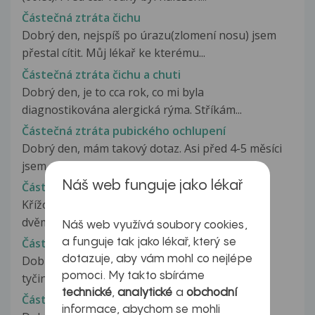
Částečná ztráta čichu
Dobrý den, nejspíš po úrazu(zlomení nosu) jsem
přestal cítit. Můj lékař ke kterému...
Částečná ztráta čichu a chuti
Dobrý den, je to cca rok, co mi byla
diagnostikována alergická rýma. Stříkám...
Částečná ztráta pubického ochlupení
Dobrý den, mám takový dotaz. Asi před 4-5 měsíci
jsem si zkoušela vytrhat...
Náš web funguje jako lékař
Částečně natržený křížový vaz
Křížový vaz jsem měla natrhlý částečně a před
dvěma měsíci. Tak jestli byste...
Náš web využívá soubory cookies,
Částečně neslyším na levé ucho
a funguje tak jako lékař, který se
dotazuje, aby vám mohl co nejlépe
Dobrý den, včera jsem si čistila uši vatovou
pomoci. My takto sbíráme
tyčinkou a bohužel mi přítel omylem...
technické
,
analytické
a
obchodní
Částečné obrna nervu
informace, abychom se mohli