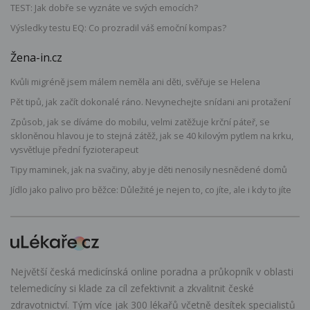
TEST: Jak dobře se vyznáte ve svých emocích?
Výsledky testu EQ: Co prozradil váš emoční kompas?
Žena-in.cz
Kvůli migréně jsem málem neměla ani děti, svěřuje se Helena
Pět tipů, jak začít dokonalé ráno. Nevynechejte snídani ani protažení
Způsob, jak se díváme do mobilu, velmi zatěžuje krční páteř, se
skloněnou hlavou je to stejná zátěž, jak se 40 kilovým pytlem na krku,
vysvětluje přední fyzioterapeut
Tipy maminek, jak na svačiny, aby je děti nenosily nesnědené domů
Jídlo jako palivo pro běžce: Důležité je nejen to, co jíte, ale i kdy to jíte
Největší česká medicínská online poradna a průkopník v oblasti
telemedicíny si klade za cíl zefektivnit a zkvalitnit české
zdravotnictví. Tým více jak 300 lékařů včetně desítek specialistů