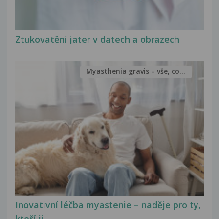
Ztukovatění jater v datech a obrazech
Myasthenia gravis – vše, co...
Inovativní léčba myastenie – naděje pro ty,
kteří ji...