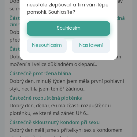
Dobrý den, tři roky řeším problém s nohou a stav
neustále zlepšovat a tím vám lépe
se mi zhoršuje. Před třemi...
pomohli. Souhlasíte?
Částečné ochrnutí dolní poloviny těla a následná
zimnice
Souhlasím
Dobrý den, zdravím, mam dotaz, píši za přitele,
před pár dnima jsem se pohádali...
Nesouhlasím
Nastavení
Částečné pomočování
Dobrý den, můj problém je takový, že po každém
močení a i velice důkladném oklepání...
Částečně protržená blána
Dobrý den, minulý týden jsem měla první pohlavní
styk, necítila jsem téměř žádnou...
Částečně rozpuštěná ploténka
Dobrý den, děda (75) má zčásti rozpuštěnou
ploténku, ve které má zánět. Už 6...
Částečně sklouznutý kondom při sexu
Dobrý den.měli jsme s přítelkyni sex s kondomem