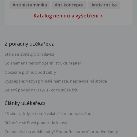
Antihistaminika
Antikoncepce
Antivirotika
Katalog nemocí a vyšetření
Z poradny uLékaře.cz
Stále se zvětšující bradavka
Co znamená nehomogenní struktura jater?
Občasné píchnutí pod žebry
Dyspepsie: Větry i při malé námaze, nepravidelná stolice
Zelený povlak na jazyku - co to může být?
Články uLékaře.cz
13 situací, kdy je nutné volat záchrannou službu
Stáhněte si: První pomoc do kapsy
Co pomáhá na oteklé nohy? Podpořte správné proudění lymfy