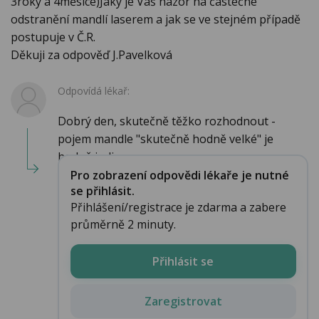
3roky a 4měsíce)Jaký je Váš názor na částečné
odstranění mandlí laserem a jak se ve stejném případě
postupuje v Č.R.
Děkuji za odpověď J.Pavelková
Odpovídá lékař:
Dobrý den, skutečně těžko rozhodnout -
pojem mandle "skutečně hodně velké" je
hodně indiv...
Pro zobrazení odpovědi lékaře je nutné
se přihlásit.
Přihlášení/registrace je zdarma a zabere
průměrně 2 minuty.
Přihlásit se
Zaregistrovat