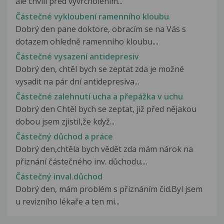
ale chvíli před vyvrcholením...
Částečné vykloubení ramenního kloubu
Dobrý den pane doktore, obracím se na Vás s
dotazem ohledně ramenního kloubu....
Částečné vysazení antidepresiv
Dobrý den, chtěl bych se zeptat zda je možné
vysadit na pár dní antidepresiva...
Částečné zalehnutí ucha a přepážka v uchu
Dobrý den Chtěl bych se zeptat, již před nějakou
dobou jsem zjistil,že když...
Částečný důchod a práce
Dobrý den,chtěla bych vědět zda mám nárok na
přiznání částečného inv. důchodu....
Částečný inval.důchod
Dobrý den, mám problém s přiznáním čid.Byl jsem
u revizního lékaře a ten mi...