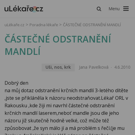
Menu
uLékaře.cz
Poradna lékaře
ČÁSTEČNÉ ODSTRANĚNÍ MANDLÍ
ČÁSTEČNÉ ODSTRANĚNÍ
MANDLÍ
Uši, nos, krk
Jana Pavelková
4.6.2010
Dobrý den
na můj dotaz odstranění krčních mandlí 3-letého dítěte
,jste se přikláněla k názoru neodstraňovat.Lékař ORL v
Rakousku ,kde žiji mi navrhl částečné odstranění
krčních mandlí laserem,neboť mandle jsou dle jeho
názoru již skutečně hodně velké, což může též
způsobovat ,že syn málo jí a má problém s řečí.(je mu