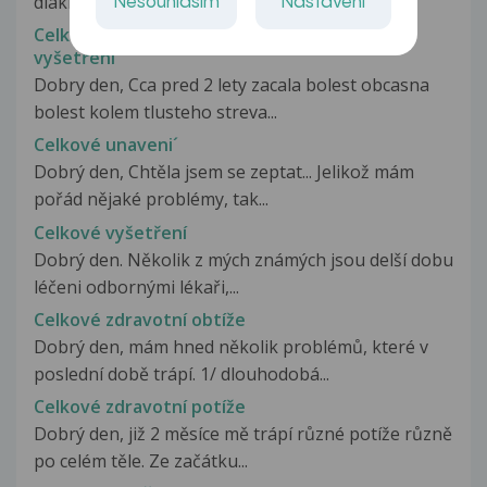
diakritiky, ale neziji v CR. Tady,...
Nesouhlasím
Nastavení
Celkově špatný stav a normální nález na
vyšetření
Dobry den, Cca pred 2 lety zacala bolest obcasna
bolest kolem tlusteho streva...
Celkové unaveni´
Dobrý den, Chtěla jsem se zeptat... Jelikož mám
pořád nějaké problémy, tak...
Celkové vyšetření
Dobrý den. Několik z mých známých jsou delší dobu
léčeni odbornými lékaři,...
Celkové zdravotní obtíže
Dobrý den, mám hned několik problémů, které v
poslední době trápí. 1/ dlouhodobá...
Celkové zdravotní potíže
Dobrý den, již 2 měsíce mě trápí různé potíže různě
po celém těle. Ze začátku...