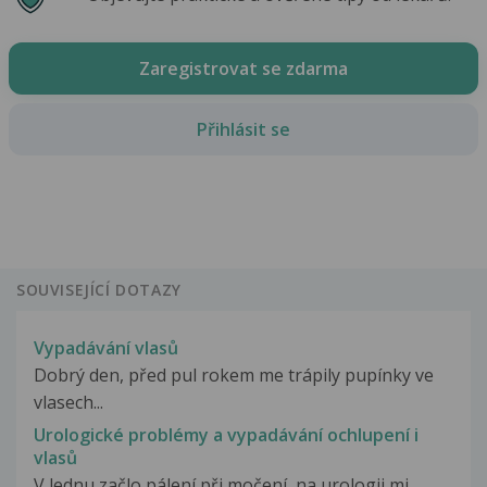
Zaregistrovat se zdarma
Přihlásit se
SOUVISEJÍCÍ DOTAZY
Vypadávání vlasů
Dobrý den, před pul rokem me trápily pupínky ve
vlasech...
Urologické problémy a vypadávání ochlupení i
vlasů
V lednu začlo pálení při močení, na urologii mi