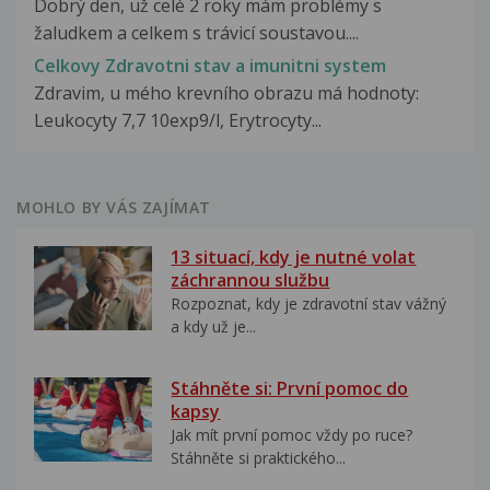
Dobrý den, už celé 2 roky mám problémy s
žaludkem a celkem s trávicí soustavou....
Celkovy Zdravotni stav a imunitni system
Zdravim, u mého krevního obrazu má hodnoty:
Leukocyty 7,7 10exp9/l, Erytrocyty...
MOHLO BY VÁS ZAJÍMAT
13 situací, kdy je nutné volat
záchrannou službu
Rozpoznat, kdy je zdravotní stav vážný
a kdy už je...
Stáhněte si: První pomoc do
kapsy
Jak mít první pomoc vždy po ruce?
Stáhněte si praktického...