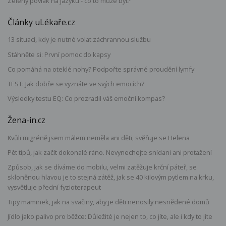
Zelený povlak na jazyku - co to může být?
Články uLékaře.cz
13 situací, kdy je nutné volat záchrannou službu
Stáhněte si: První pomoc do kapsy
Co pomáhá na oteklé nohy? Podpořte správné proudění lymfy
TEST: Jak dobře se vyznáte ve svých emocích?
Výsledky testu EQ: Co prozradil váš emoční kompas?
Žena-in.cz
Kvůli migréně jsem málem neměla ani děti, svěřuje se Helena
Pět tipů, jak začít dokonalé ráno. Nevynechejte snídani ani protažení
Způsob, jak se díváme do mobilu, velmi zatěžuje krční páteř, se
skloněnou hlavou je to stejná zátěž, jak se 40 kilovým pytlem na krku,
vysvětluje přední fyzioterapeut
Tipy maminek, jak na svačiny, aby je děti nenosily nesnědené domů
Jídlo jako palivo pro běžce: Důležité je nejen to, co jíte, ale i kdy to jíte