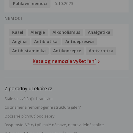
Pohlavní nemoci
5.10.2023
NEMOCI
Kašel
Alergie
Alkoholismus
Analgetika
Angína
Antibiotika
Antidepresiva
Antihistaminika
Antikoncepce
Antivirotika
Katalog nemocí a vyšetření
Z poradny uLékaře.cz
Stále se zvětšující bradavka
Co znamená nehomogenní struktura jater?
Občasné píchnutí pod žebry
Dyspepsie: Větry i při malé námaze, nepravidelná stolice