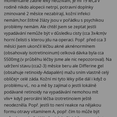
momentálně žádné léky neužívám, je mi 19 let,a v
rodině nikdo alopecii netrpí, potravní doplnky
zminované 2 měsíce nezabírají, kožní infekci
nemám,hor.štítné žlázy jsou v pořádku s psychikou
problémy nemám. Ale chtěl jsem se zeptat jestli
vypadávání nemůže být v důsledku cisty (cca 3x4cm)v
horní čelisti s kterou jdu na operaci. Popř. před cca 3
měsící jsem ukončil léčbu akné aknénormínem
(obsahovaly isotretinoinum) celková dávka byla cca
5500mg.(v průběhu léčby jsme ale nic nepozoroval). Na
udržení stavu (cca2-3) měsíce beru ale Differine gel
(obsahuje retinoidy-Adapalén) mažu sním vlastně celý
obličej+ celé záda. Kožní mi tyto léky píše dál i když o
problému ví,.. no a mě by zajímal o jestli lokálně
podávané retinoidy na vypadávání nemohou mít
vliv+ když perorální léčba izotretinoiem ještě
neodezněla. Popř. jestli to není reakce na nějakou
formu otravy vitamínem A, popř: čím to může být