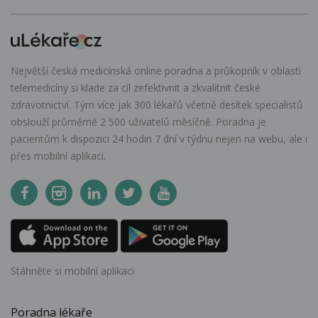
Největší česká medicínská online poradna a průkopník v oblasti
telemedicíny si klade za cíl zefektivnit a zkvalitnit české
zdravotnictví. Tým více jak 300 lékařů včetně desítek specialistů
obslouží průměrně 2 500 uživatelů měsíčně. Poradna je
pacientům k dispozici 24 hodin 7 dní v týdnu nejen na webu, ale i
přes mobilní aplikaci.
Stáhněte si mobilní aplikaci
Poradna lékaře