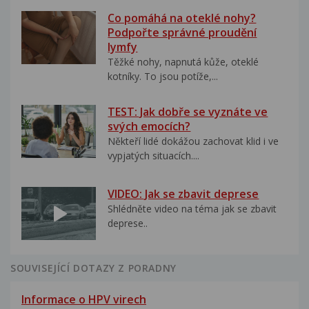
Co pomáhá na oteklé nohy?
Podpořte správné proudění
lymfy
Těžké nohy, napnutá kůže, oteklé
kotníky. To jsou potíže,...
TEST: Jak dobře se vyznáte ve
svých emocích?
Někteří lidé dokážou zachovat klid i ve
vypjatých situacích....
VIDEO: Jak se zbavit deprese
Shlédněte video na téma jak se zbavit
deprese..
SOUVISEJÍCÍ DOTAZY Z PORADNY
Informace o HPV virech