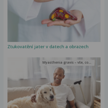
Ztukovatění jater v datech a obrazech
Myasthenia gravis – vše, co...