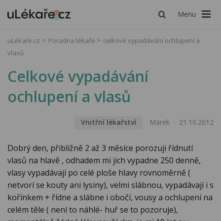
Menu
uLékaře.cz
Poradna lékaře
celkové vypadávání ochlupení a
vlasů
Celkové vypadávání
ochlupení a vlasů
Vnitřní lékařství
Marek
21.10.2012
Dobrý den, přibližně 2 až 3 měsíce porozuji řídnutí
vlasů na hlavě , odhadem mi jich vypadne 250 denně,
vlasy vypadávají po celé ploše hlavy rovnoměrně (
netvorí se kouty ani lysiny), velmi slábnou, vypadávají i s
kořínkem + řídne a slábne i obočí, vousy a ochlupení na
celém těle ( není to náhlé- huř se to pozoruje),