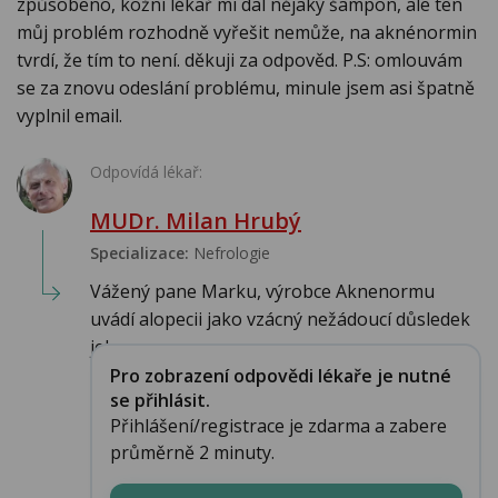
způsobeno, kožní lékař mi dal nějaký šampon, ale ten
můj problém rozhodně vyřešit nemůže, na aknénormin
tvrdí, že tím to není. děkuji za odpověd. P.S: omlouvám
se za znovu odeslání problému, minule jsem asi špatně
vyplnil email.
Odpovídá lékař:
MUDr. Milan Hrubý
Specializace:
Nefrologie
Vážený pane Marku, výrobce Aknenormu
uvádí alopecii jako vzácný nežádoucí důsledek
jeho ...
Pro zobrazení odpovědi lékaře je nutné
se přihlásit.
Přihlášení/registrace je zdarma a zabere
průměrně 2 minuty.