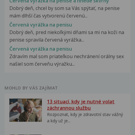
Červená vyrážka na penise a hnedé škvrny
Dobrý deň, chcel by som sa Vás spýtať, na penise
mám dlhší čas vytvorenú červenú...
Červená vyrážka na penisu
Dobrý deň, pred niekoľkými dňami sa mi na koži na
penise spravila červená vyrážka...
Červená vyrážka na penisu
Zdravím mal som priateľkou nechránení orálny sex
našiel som červeňu výražku...
MOHLO BY VÁS ZAJÍMAT
13 situací, kdy je nutné volat
záchrannou službu
Rozpoznat, kdy je zdravotní stav vážný
a kdy už je...