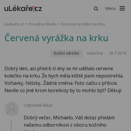
Menu
uLékaře.cz
Poradna lékaře
červená vyrážka na krku
Červená vyrážka na krku
Kožní obtíže
Kateřina
28.7.2016
Dobrý den, asi před 6-ti dny se mi udělalo cervene
kolečko na krku. Že bych měla klíště jsem nepostrehla.
Voňavky, řetízky.. Žádná změna. Foto zašlu v příloze.
Nevíte co jiné krom boreliozy by to mohlo být? Děkuji
Odpovídá lékař:
Dobrý večer, Michaelo, Váš dotaz předám
našemu odborníkovi z oboru kožního