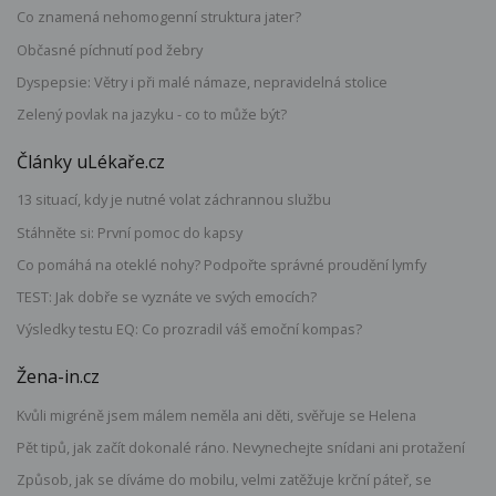
Co znamená nehomogenní struktura jater?
Občasné píchnutí pod žebry
Dyspepsie: Větry i při malé námaze, nepravidelná stolice
Zelený povlak na jazyku - co to může být?
Články uLékaře.cz
13 situací, kdy je nutné volat záchrannou službu
Stáhněte si: První pomoc do kapsy
Co pomáhá na oteklé nohy? Podpořte správné proudění lymfy
TEST: Jak dobře se vyznáte ve svých emocích?
Výsledky testu EQ: Co prozradil váš emoční kompas?
Žena-in.cz
Kvůli migréně jsem málem neměla ani děti, svěřuje se Helena
Pět tipů, jak začít dokonalé ráno. Nevynechejte snídani ani protažení
Způsob, jak se díváme do mobilu, velmi zatěžuje krční páteř, se