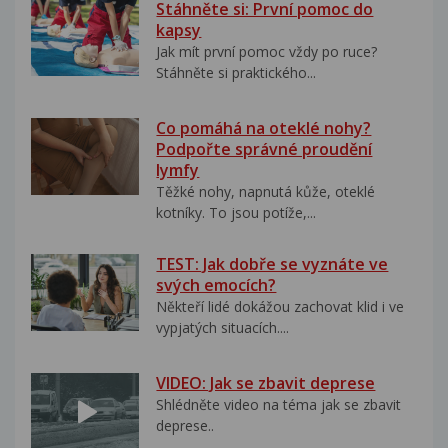
Stáhněte si: První pomoc do
kapsy
Jak mít první pomoc vždy po ruce?
Stáhněte si praktického...
Co pomáhá na oteklé nohy?
Podpořte správné proudění
lymfy
Těžké nohy, napnutá kůže, oteklé
kotníky. To jsou potíže,...
TEST: Jak dobře se vyznáte ve
svých emocích?
Někteří lidé dokážou zachovat klid i ve
vypjatých situacích....
VIDEO: Jak se zbavit deprese
Shlédněte video na téma jak se zbavit
deprese..