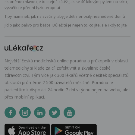
skloněnou hlavou je to stejná zátěž, jak se 40 kilovým pytlem na krku,
vysvětluje přední fyzioterapeut
Tipy maminek, jak na svačiny, aby je děti nenosily nesnědené domů
Jídlo jako palivo pro běžce: Důležité je nejen to, co jíte, ale i kdy to jíte
Největší česká medicínská online poradna a průkopník v oblasti
telemedicíny si klade za cíl zefektivnit a zkvalitnit české
zdravotnictví. Tým více jak 300 lékařů včetně desítek specialistů
obslouží průměrně 2 500 uživatelů měsíčně. Poradna je
pacientům k dispozici 24 hodin 7 dní v týdnu nejen na webu, ale i
přes mobilní aplikaci.