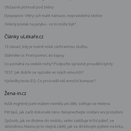
Občasné píchnutí pod žebry
Dyspepsie: Větry i při malé námaze, nepravidelná stolice
Zelený povlak na jazyku - co to může být?
Články uLékaře.cz
13 situací, kdy je nutné volat záchrannou službu
Stáhněte si: První pomoc do kapsy
Co pomáhá na oteklé nohy? Podpořte správné proudění lymfy
TEST: Jak dobře se vyznáte ve svých emocích?
Výsledky testu EQ: Co prozradil váš emoční kompas?
Žena-in.cz
Kvůli migréně jsem málem neměla ani děti, svěřuje se Helena
Pět tipů, jak začít dokonalé ráno. Nevynechejte snídani ani protažení
Způsob, jak se díváme do mobilu, velmi zatěžuje krční páteř, se
skloněnou hlavou je to stejná zátěž, jak se 40 kilovým pytlem na krku,