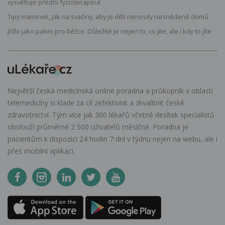
vysvětluje přední fyzioterapeut
Tipy maminek, jak na svačiny, aby je děti nenosily nesnědené domů
Jídlo jako palivo pro běžce: Důležité je nejen to, co jíte, ale i kdy to jíte
Největší česká medicínská online poradna a průkopník v oblasti
telemedicíny si klade za cíl zefektivnit a zkvalitnit české
zdravotnictví. Tým více jak 300 lékařů včetně desítek specialistů
obslouží průměrně 2 500 uživatelů měsíčně. Poradna je
pacientům k dispozici 24 hodin 7 dní v týdnu nejen na webu, ale i
přes mobilní aplikaci.