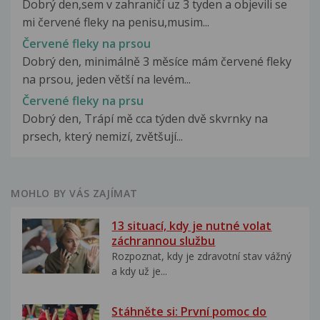
Dobrý den,sem v zahraničí uz 3 tyden a objevili se
mi červené fleky na penisu,musim...
Červené fleky na prsou
Dobrý den, minimálně 3 měsíce mám červené fleky
na prsou, jeden větší na levém...
Červené fleky na prsu
Dobrý den, Trápí mě cca týden dvě skvrnky na
prsech, který nemizí, zvětšují...
MOHLO BY VÁS ZAJÍMAT
13 situací, kdy je nutné volat
záchrannou službu
Rozpoznat, kdy je zdravotní stav vážný
a kdy už je...
Stáhněte si: První pomoc do