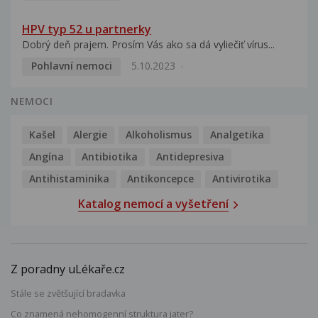
HPV typ 52 u partnerky
Dobrý deň prajem. Prosím Vás ako sa dá vyliečiť vírus...
Pohlavní nemoci
5.10.2023
NEMOCI
Kašel
Alergie
Alkoholismus
Analgetika
Angína
Antibiotika
Antidepresiva
Antihistaminika
Antikoncepce
Antivirotika
Katalog nemocí a vyšetření
Z poradny uLékaře.cz
Stále se zvětšující bradavka
Co znamená nehomogenní struktura jater?