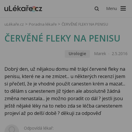
Menu
uLékaře.cz
Poradna lékaře
ČERVĚNÉ FLEKY NA PENISU
ČERVĚNÉ FLEKY NA PENISU
Urologie
Marek
2.5.2016
Dobrý den, už nějakou domu mě trápí červené fleky na
penisu, které ne a ne zmizet... u některých recenzí jsem
si přečetl, že je vhodné použít canesten krém a mazat...
to dělám s canestenem již týden ale absolutně žádná
změna nenastala... je možno poradit co dál ? jestli jsou
ještě nějaké léky na to nebo zda se léčba canestenem
projeví až po delší době ? děkuji za odpověď
Odpovídá lékař: