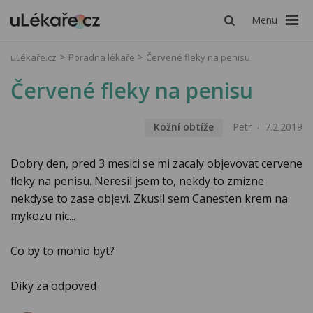
Menu
uLékaře.cz
Poradna lékaře
Červené fleky na penisu
Červené fleky na penisu
Kožní obtíže
Petr
7.2.2019
Dobry den, pred 3 mesici se mi zacaly objevovat cervene
fleky na penisu. Neresil jsem to, nekdy to zmizne
nekdyse to zase objevi. Zkusil sem Canesten krem na
mykozu nic...
Co by to mohlo byt?
Diky za odpoved