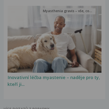
Myasthenia gravis – vše, co...
Inovativní léčba myastenie – naděje pro ty,
kteří ji...
VÍCE DOTAZŮ Z PORADNY