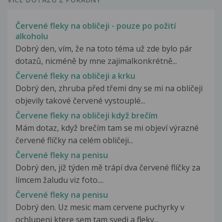
Červené fleky na obličeji - pouze po požití
alkoholu
Dobrý den, vím, že na toto téma už zde bylo pár
dotazů, nicméně by mne zajimalkonkrétně...
Červené fleky na obličeji a krku
Dobrý den, zhruba před třemi dny se mi na obličeji
objevily takové červené vystouplé...
Červene fleky na obličeji když brečím
Mám dotaz, když brečím tam se mi objeví výrazné
červené flíčky na celém obličeji...
Červené fleky na penisu
Dobrý den, již týden mě trápí dva červené flíčky za
límcem žaludu viz foto....
Červené fleky na penisu
Dobrý den. Uz mesic mam cervene puchyrky v
ochlupeni ktere sem tam svedi a fleky...