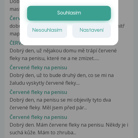
Dobry posielam vam foto v nedelu som som
mastruboval pouzil som aj gel navecer...
Souhlasím
Červené fleky na penisu
dobri den chci se zeptat manžel ma na udu vevnitř
Nesouhlasím
Nastavení
mapu červenou neboli ho to...
ČERVĚNÉ FLEKY NA PENISU
Dobrý den, už nějakou domu mě trápí červené
fleky na penisu, které ne a ne zmizet......
Červené fleky na penisu
Dobrý den, už to bude druhý den, co se mi na
žaludu vyskytly červené fleky....
Červené fleky na penisu
Dobrý den, na penisu se mi objevily tyto dva
červené fleky. Měl jsem před pár...
Červené fleky na penisu
Dobrý den. Mám červene fleky na penisu. Někdy je i
suchá kůže. Mám to zhruba...