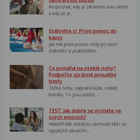
záchrannou službu
Rozpoznat, kdy je zdravotní stav vážný
a kdy už je...
Stáhněte si: První pomoc do
kapsy
Jak mít první pomoc vždy po ruce?
Stáhněte si praktického...
Co pomáhá na oteklé nohy?
Podpořte správné proudění
lymfy
Těžké nohy, napnutá kůže, oteklé
kotníky. To jsou potíže,...
TEST: Jak dobře se vyznáte ve
svých emocích?
Někteří lidé dokážou zachovat klid i ve
vypjatých situacích....