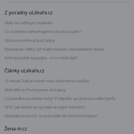
Z poradny uLékaře.cz
Stále se zvětšující bradavka
Co znamená nehomogenní struktura jater?
Občasné píchnutí pod žebry
Dyspepsie: Větry i při malé námaze, nepravidelná stolice
Zelený povlak na jazyku - co to může být?
Články uLékaře.cz
13 situací, kdy je nutné volat záchrannou službu
Stáhněte si: První pomoc do kapsy
Co pomáhá na oteklé nohy? Podpořte správné proudění lymfy
TEST: Jak dobře se vyznáte ve svých emocích?
Výsledky testu EQ: Co prozradil váš emoční kompas?
Žena-in.cz