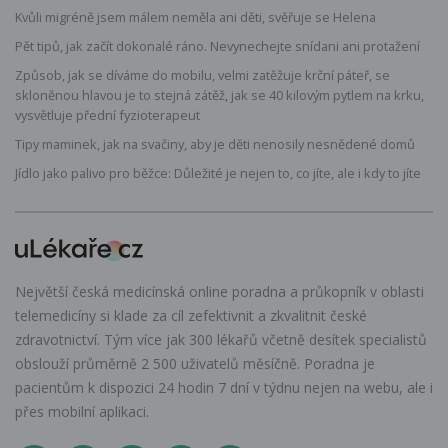
Kvůli migréně jsem málem neměla ani děti, svěřuje se Helena
Pět tipů, jak začít dokonalé ráno. Nevynechejte snídani ani protažení
Způsob, jak se díváme do mobilu, velmi zatěžuje krční páteř, se
skloněnou hlavou je to stejná zátěž, jak se 40 kilovým pytlem na krku,
vysvětluje přední fyzioterapeut
Tipy maminek, jak na svačiny, aby je děti nenosily nesnědené domů
Jídlo jako palivo pro běžce: Důležité je nejen to, co jíte, ale i kdy to jíte
Největší česká medicínská online poradna a průkopník v oblasti
telemedicíny si klade za cíl zefektivnit a zkvalitnit české
zdravotnictví. Tým více jak 300 lékařů včetně desítek specialistů
obslouží průměrně 2 500 uživatelů měsíčně. Poradna je
pacientům k dispozici 24 hodin 7 dní v týdnu nejen na webu, ale i
přes mobilní aplikaci.