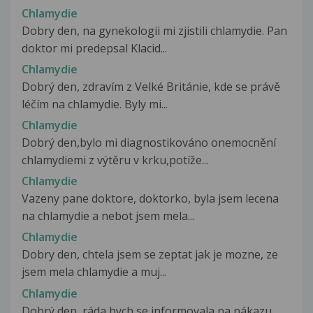
Chlamydie
Dobry den, na gynekologii mi zjistili chlamydie. Pan
doktor mi predepsal Klacid...
Chlamydie
Dobrý den, zdravím z Velké Británie, kde se právě
léčím na chlamydie. Byly mi...
Chlamydie
Dobrý den,bylo mi diagnostikováno onemocnění
chlamydiemi z výtěru v krku,potíže...
Chlamydie
Vazeny pane doktore, doktorko, byla jsem lecena
na chlamydie a nebot jsem mela...
Chlamydie
Dobry den, chtela jsem se zeptat jak je mozne, ze
jsem mela chlamydie a muj...
Chlamydie
Dobrý den, ráda bych se informovala na nákazu