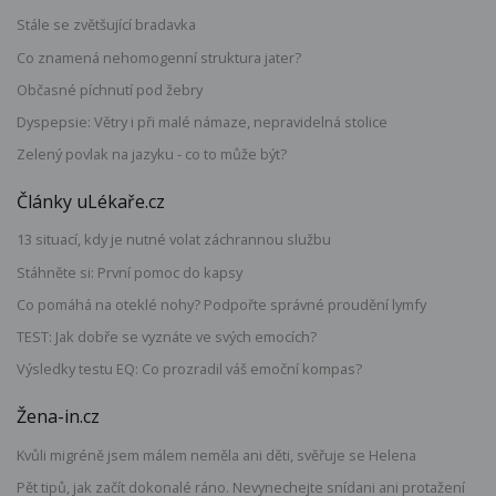
Stále se zvětšující bradavka
Co znamená nehomogenní struktura jater?
Občasné píchnutí pod žebry
Dyspepsie: Větry i při malé námaze, nepravidelná stolice
Zelený povlak na jazyku - co to může být?
Články uLékaře.cz
13 situací, kdy je nutné volat záchrannou službu
Stáhněte si: První pomoc do kapsy
Co pomáhá na oteklé nohy? Podpořte správné proudění lymfy
TEST: Jak dobře se vyznáte ve svých emocích?
Výsledky testu EQ: Co prozradil váš emoční kompas?
Žena-in.cz
Kvůli migréně jsem málem neměla ani děti, svěřuje se Helena
Pět tipů, jak začít dokonalé ráno. Nevynechejte snídani ani protažení