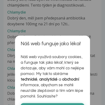
chlamýdiemi. Tento týden je diagnostikovali...
Chlamydie
Dobrý den, měl jsem předepsaná antibiotika
doxybene 100mg na 21 dní po 12ti...
Chlamydie
Dobrý večer, vyšel mi pozitivní test na pohlavně
přenosné chlamydie. Nyní užívám...
Náš web funguje jako lékař
Chlamydie
Dbrý den, pane doktore, chtěla jsem se Vás zeptat
Náš web využívá soubory cookies,
na můj problém. před třičtvrtě...
a funguje tak jako lékař, který se
Chlamydie
dotazuje, aby vám mohl co nejlépe
jelikož mám neustále nějaké zdr. problémy - bolesti
pomoci. My takto sbíráme
technické
,
analytické
a
obchodní
kloubů, únava, prohluben...
informace, abychom se mohli
Chlamydie
neustále zlepšovat a tím vám lépe
Dobrý den, chci se zeptat, byla jsem infikovaná na
pomohli. Souhlasíte?
chlamydie, byla jsem lečena...