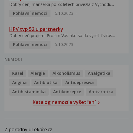
Dobrý den, manželka po xx letech přivezla z Východu...
Pohlavní nemoci
5.10.2023
HPV typ 52 u partnerky
Dobrý deň prajem. Prosím Vás ako sa dá vyliečiť vírus...
Pohlavní nemoci
5.10.2023
NEMOCI
Kašel
Alergie
Alkoholismus
Analgetika
Angína
Antibiotika
Antidepresiva
Antihistaminika
Antikoncepce
Antivirotika
Katalog nemocí a vyšetření
Z poradny uLékaře.cz