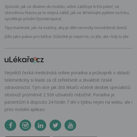
Způsob, jak se díváme do mobilu, velmi zatěžuje krční páteř, se
skloněnou hlavou je to stejná zátěž, jak se 40 kilovým pytlem na krku,
vysvětluje přední fyzioterapeut
Tipy maminek, jak na svačiny, aby je děti nenosily nesnědené domů
Jídlo jako palivo pro běžce: Důležité je nejen to, co jíte, ale i kdy to jíte
Největší česká medicínská online poradna a průkopník v oblasti
telemedicíny si klade za cíl zefektivnit a zkvalitnit české
zdravotnictví. Tým více jak 300 lékařů včetně desítek specialistů
obslouží průměrně 2 500 uživatelů měsíčně. Poradna je
pacientům k dispozici 24 hodin 7 dní v týdnu nejen na webu, ale i
přes mobilní aplikaci.