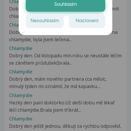
Chlamydie
Souhlasím
Dobrý den! Ráda bych se zeptala, zda je možné mít
chlamydiovou infekci při...
Nesouhlasím
Nastavení
Chlamydie
Dobrý den, chci se zeptat, byla jsem infikovaná na
chlamydie, byla jsem lečena...
Chlamydie
Dobrý den. Od listopadu min.roku se neustále léčím
se zánětem průdušek(brala...
Chlamydie
Dobrý den, mám nového partnera cca měsíc,
minulý týden mi oznámil, že má kapavku....
Chlamýdie
Hezký den paní doktorko.Už delší dobu mě lékař
léčí chlamýdie.Brala jsem třikrát...
Chlamydie
Dobrý den ještě jednou, děkuji za rychlou odpověď,