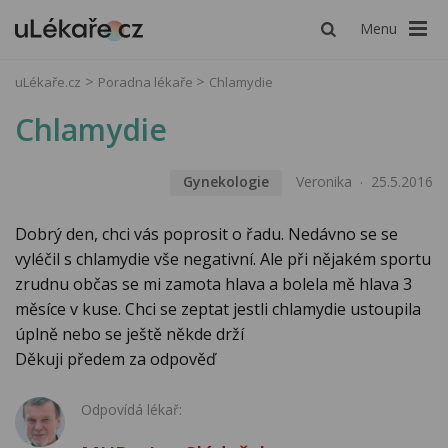
Menu
uLékaře.cz
Poradna lékaře
Chlamydie
Chlamydie
Gynekologie
Veronika
25.5.2016
Dobrý den, chci vás poprosit o řadu. Nedávno se se
vyléčil s chlamydie vše negativní. Ale při nějakém sportu
zrudnu občas se mi zamota hlava a bolela mě hlava 3
měsíce v kuse. Chci se zeptat jestli chlamydie ustoupila
úplně nebo se ještě někde drží
Děkuji předem za odpověď
Odpovídá lékař: