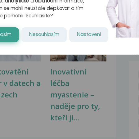
é
,
analytické
a
obchodní
informace,
 se mohli neustále zlepšovat a tím
e pomohli. Souhlasíte?
na zdravá játra?
Myasthenia gravis – vše, co...
lasím
Nesouhlasím
Nastavení
NE
kovatění
Inovativní
r v datech a
léčba
azech
myastenie –
naděje pro ty,
kteří ji...