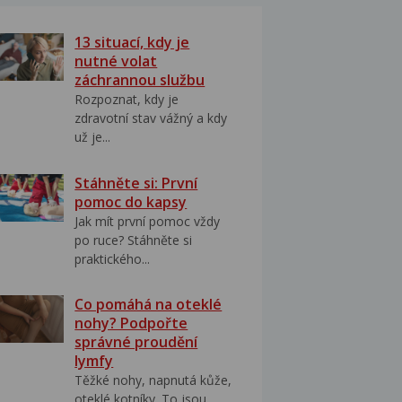
13 situací, kdy je
nutné volat
záchrannou službu
Rozpoznat, kdy je
zdravotní stav vážný a kdy
už je...
Stáhněte si: První
pomoc do kapsy
Jak mít první pomoc vždy
po ruce? Stáhněte si
praktického...
Co pomáhá na oteklé
nohy? Podpořte
správné proudění
lymfy
Těžké nohy, napnutá kůže,
oteklé kotníky. To jsou