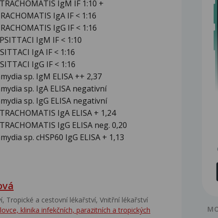
. TRACHOMATIS IgM IF 1:10 +
 TRACHOMATIS IgA IF < 1:16
 TRACHOMATIS IgG IF < 1:16
 PSITTACI IgM IF < 1:10
SITTACI IgA IF < 1:16
SITTACI IgG IF < 1:16
amydia sp. IgM ELISA ++ 2,37
mydia sp. IgA ELISA negativní
mydia sp. IgG ELISA negativní
. TRACHOMATIS IgA ELISA + 1,24
. TRACHOMATIS IgG ELISA neg. 0,20
amydia sp. cHSP60 IgG ELISA + 1,13
ová
‎, Tropické a cestovní lékařství‎, Vnitřní lékařství
MO
ce, klinika infekčních, parazitních a tropických