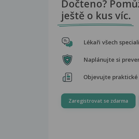
Dočteno? Pomů
ještě o kus víc.
Lékaři všech special
Naplánujte si preve
Objevujte praktické 
Zaregistrovat se zdarma