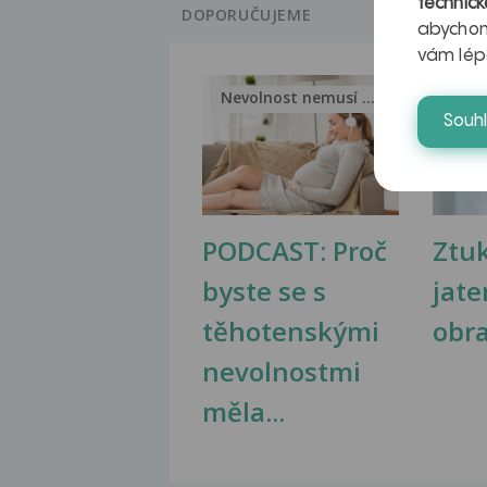
technick
DOPORUČUJEME
abychom
vám lép
Nevolnost nemusí být nutnou...
Jak 
Souh
PODCAST: Proč
Ztu
byste se s
jate
těhotenskými
obr
nevolnostmi
měla...