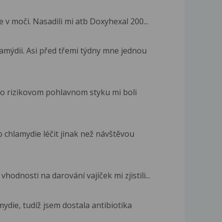
e v moči. Nasadili mi atb Doxyhexal 200...
mýdii. Asi před třemi týdny mne jednou
po rizikovom pohlavnom styku mi boli
o chlamydie léčit jinak než návštěvou
hodnosti na darování vajíček mi zjistili...
amydie, tudíž jsem dostala antibiotika