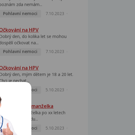
poznám zda nemám...
Pohlavní nemoci
7.10.2023
Očkování na HPV
Dobrý den, do kolika let se mohou
dospělí očkovat na...
Pohlavní nemoci
7.10.2023
Očkování na HPV
Dobrý den, mým dětem je 18 a 20 let.
Chci je nechat...
Pohlavní nemoci
5.10.2023
HPV pozitivní manželka
Dobrý den, manželka po xx letech
přivezla z Východu...
Pohlavní nemoci
5.10.2023