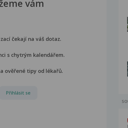
žeme vám
izací čekají na váš dotaz.
nci s chytrým kalendářem.
a ověřené tipy od lékařů.
Přihlásit se
SO