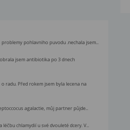
m problemy pohlavniho puvodu .nechala jsem...
dobrala jsem antibiotika po 3 dnech
 o radu. Před rokem jsem byla lecena na
ptoccocus agalactie, můj partner půjde...
 léčbu chlamydií u své dvouleté dcery. V...