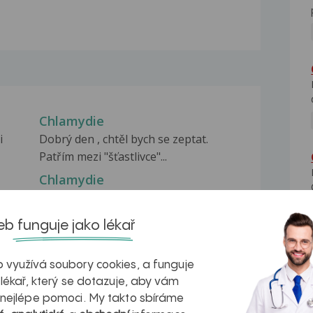
Chlamydie
i
Dobrý den , chtěl bych se zeptat.
Patřím mezi "šťastlivce"...
Chlamydie
Dobry den, chtela jsem se zeptat jak je
mozne, ze...
b funguje jako lékař
Chlamydie
-li
Dobrý den, prosím Vás měl bych na
 využívá soubory cookies, a funguje
Vás dotaz, nedávno...
 lékař, který se dotazuje, aby vám
 nejlépe pomoci. My takto sbíráme