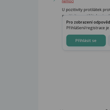
nemocí
U pozitivity protilátek pr
pozitivitu protilátek a je vh
Pro zobrazení odpovědi 
Přihlášení/registrace j
Přihlásit se