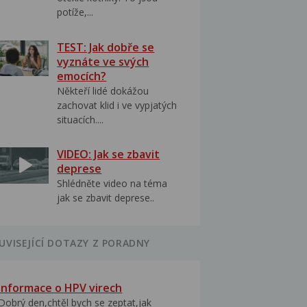
potíže,...
TEST: Jak dobře se
vyznáte ve svých
emocích?
Někteří lidé dokážou
zachovat klid i ve vypjatých
situacích....
VIDEO: Jak se zbavit
deprese
Shlédněte video na téma
jak se zbavit deprese..
UVISEJÍCÍ DOTAZY Z PORADNY
Informace o HPV virech
Dobrý den,chtěl bych se zeptat,jak