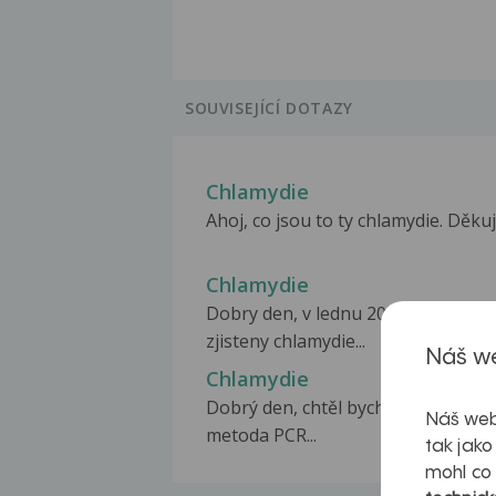
SOUVISEJÍCÍ DOTAZY
Chlamydie
Ahoj, co jsou to ty chlamydie. Děkuj
Chlamydie
Dobry den, v lednu 2016 mi byly
zjisteny chlamydie...
Náš we
Chlamydie
Dobrý den, chtěl bych se zeptat, zda
Náš web
metoda PCR...
tak jako
mohl co