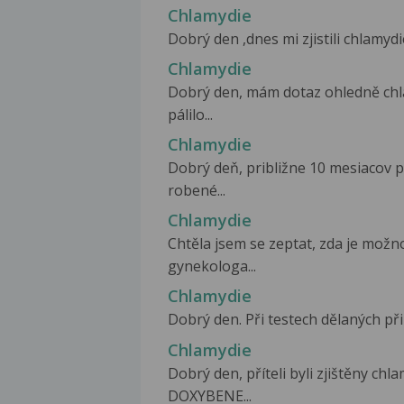
Chlamydie
Dobrý den ,dnes mi zjistili chlamydi
Chlamydie
Dobrý den, mám dotaz ohledně chla
pálilo...
Chlamydie
Dobrý deň, približne 10 mesiacov 
robené...
Chlamydie
Chtěla jsem se zeptat, zda je možn
gynekologa...
Chlamydie
Dobrý den. Při testech dělaných při v
Chlamydie
Dobrý den, příteli byli zjištěny chl
DOXYBENE...