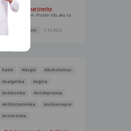
HPV typ 52 u partnerky
Dobrý deň prajem. Prosím Vás ako sa
dá vyliečiť vírus...
Pohlavní nemoci
5.10.2023
MOCI
Kašel
Alergie
Alkoholismus
Analgetika
Angína
Antibiotika
Antidepresiva
Antihistaminika
Antikoncepce
Antivirotika