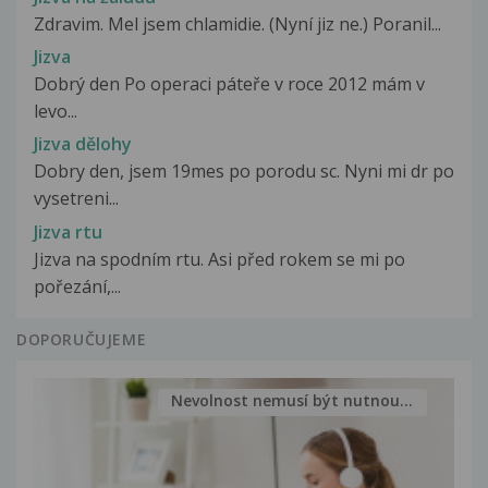
Zdravim. Mel jsem chlamidie. (Nyní jiz ne.) Poranil...
Jizva
Dobrý den Po operaci páteře v roce 2012 mám v
levo...
Jizva dělohy
Dobry den, jsem 19mes po porodu sc. Nyni mi dr po
vysetreni...
Jizva rtu
Jizva na spodním rtu. Asi před rokem se mi po
pořezání,...
DOPORUČUJEME
Nevolnost nemusí být nutnou...