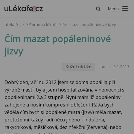
Menu
uLékaře.cz
Poradna lékaře
čím mazat popáleninové jizvy
Čím mazat popáleninové
jizvy
Kožní obtíže
Jana
9.1.2013
Dobrý den, v říjnu 2012 jsem se doma popálila při
výrobě masti, byla jsem hospitalizována v nemocnici s
popáleninami 2.a 3.stupně. Nyní mám již popáleniny
zahojené a nosím kompresní oblečení. Ráda bych
věděla čím bych si popálené místa (jizvy) měla mazat,
protože mi každý radí něco jiného - indulona,
rakytníková, měsíčková, dezinfekční (červená), nebo