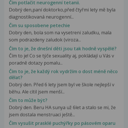
Čím potlačit neurogenní tetanii.
Dobrý den,paní doktorko,před čtyřmi lety mě byla
diagnostikovaná neurogenní...
Čim su sposobene petechie
Dobry den, bola som na vysetreni zaludku, mala
som podrazdeny zaludok (viroza...
Čím to je, že dnešní děti jsou tak hodně vyspělé?
Čím to je! Co se týče sexuality aj, pokládají u Vás v
poradně dotazy pomalu...
Čím to je, že každý rok vydržím o dost méně něco
dělat?
Dobrý den. Před 6 lety jsem byl ve škole nejlepší v
běhu. Ale cítil jsem menší...
Čím to může být?
Dobrý den. Beru HA sunya už 6let a stalo se mi, že
jsem dostala menstruaci ještě...
Čím vysušit prasklé puchýřky po pásovém oparu