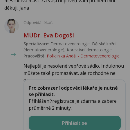
měsíčková mast. Za Vaši odpověď Vám předem moc
děkuji. Jana
Odpovídá lékař:
MUDr. Eva Dogoši
Specializace:
Dermatovenerologie, Dětské kožní
(dermatovenerologie), Korektivní dermatologie
Pracoviště:
Poliklinika Anděl - Dermatovenerologie
Nejlepší je nesolené vepřové sádlo, Indulonou
můžete také promazávat, ale rozhodně ne
dez...
Pro zobrazení odpovědi lékaře je nutné
se přihlásit.
Přihlášení/registrace je zdarma a zabere
průměrně 2 minuty.
Přihlásit se