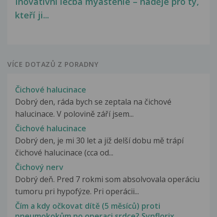
Inovativní léčba myastenie – naděje pro ty,
kteří ji...
VÍCE DOTAZŮ Z PORADNY
Čichové halucinace
Dobrý den, ráda bych se zeptala na čichové
halucinace. V polovině září jsem...
Čichové halucinace
Dobrý den, je mi 30 let a již delší dobu mě trápí
čichové halucinace (cca od...
Čichový nerv
Dobrý deň. Pred 7 rokmi som absolvovala operáciu
tumoru pri hypofýze. Pri operácii...
Čím a kdy očkovat dítě (5 měsíců) proti
pneumokokům po operaci srdce? Synflorix,