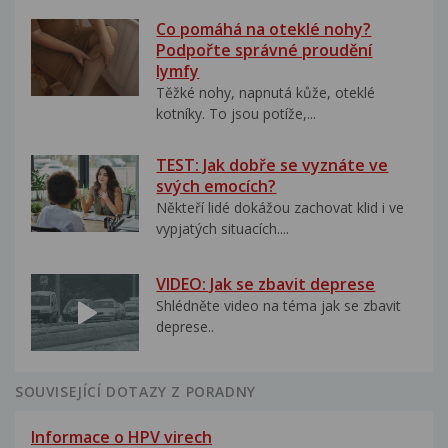
Co pomáhá na oteklé nohy?
Podpořte správné proudění
lymfy
Těžké nohy, napnutá kůže, oteklé
kotníky. To jsou potíže,...
TEST: Jak dobře se vyznáte ve
svých emocích?
Někteří lidé dokážou zachovat klid i ve
vypjatých situacích....
VIDEO: Jak se zbavit deprese
Shlédněte video na téma jak se zbavit
deprese..
SOUVISEJÍCÍ DOTAZY Z PORADNY
Informace o HPV virech