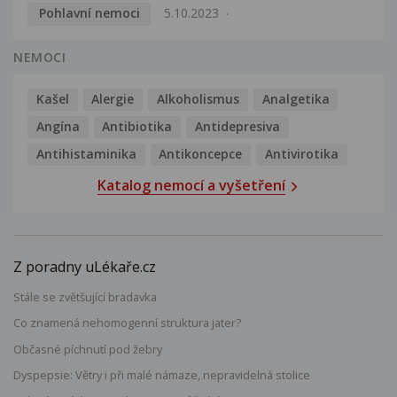
Pohlavní nemoci
5.10.2023
NEMOCI
Kašel
Alergie
Alkoholismus
Analgetika
Angína
Antibiotika
Antidepresiva
Antihistaminika
Antikoncepce
Antivirotika
Katalog nemocí a vyšetření
Z poradny uLékaře.cz
Stále se zvětšující bradavka
Co znamená nehomogenní struktura jater?
Občasné píchnutí pod žebry
Dyspepsie: Větry i při malé námaze, nepravidelná stolice