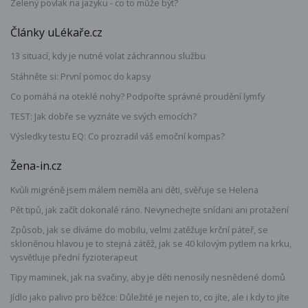
Zelený povlak na jazyku - co to může být?
Články uLékaře.cz
13 situací, kdy je nutné volat záchrannou službu
Stáhněte si: První pomoc do kapsy
Co pomáhá na oteklé nohy? Podpořte správné proudění lymfy
TEST: Jak dobře se vyznáte ve svých emocích?
Výsledky testu EQ: Co prozradil váš emoční kompas?
Žena-in.cz
Kvůli migréně jsem málem neměla ani děti, svěřuje se Helena
Pět tipů, jak začít dokonalé ráno. Nevynechejte snídani ani protažení
Způsob, jak se díváme do mobilu, velmi zatěžuje krční páteř, se
skloněnou hlavou je to stejná zátěž, jak se 40 kilovým pytlem na krku,
vysvětluje přední fyzioterapeut
Tipy maminek, jak na svačiny, aby je děti nenosily nesnědené domů
Jídlo jako palivo pro běžce: Důležité je nejen to, co jíte, ale i kdy to jíte