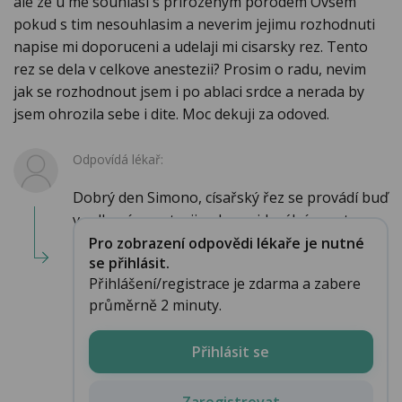
ale ze u me souhlasi s prirozenym porodem Ovsem
pokud s tim nesouhlasim a neverim jejimu rozhodnuti
napise mi doporuceni a udelaji mi cisarsky rez. Tento
rez se dela v celkove anestezii? Prosim o radu, nevim
jak se rozhodnout jsem i po ablaci srdce a nerada by
jsem ohrozila sebe i dite. Moc dekuji za odoved.
Odpovídá lékař:
Dobrý den Simono, císařský řez se provádí buď
v celkové anestezii nebo epidurální anestez...
Pro zobrazení odpovědi lékaře je nutné
se přihlásit.
Přihlášení/registrace je zdarma a zabere
průměrně 2 minuty.
Přihlásit se
Zaregistrovat