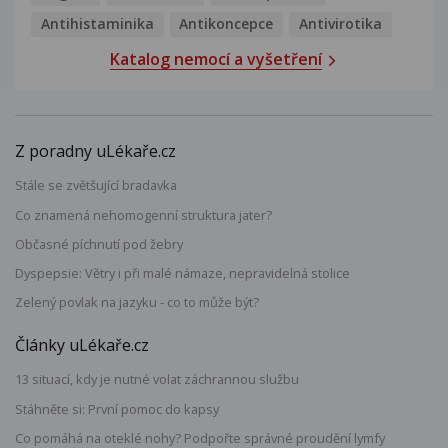
Antihistaminika
Antikoncepce
Antivirotika
Katalog nemocí a vyšetření
Z poradny uLékaře.cz
Stále se zvětšující bradavka
Co znamená nehomogenní struktura jater?
Občasné píchnutí pod žebry
Dyspepsie: Větry i při malé námaze, nepravidelná stolice
Zelený povlak na jazyku - co to může být?
Články uLékaře.cz
13 situací, kdy je nutné volat záchrannou službu
Stáhněte si: První pomoc do kapsy
Co pomáhá na oteklé nohy? Podpořte správné proudění lymfy