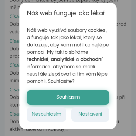
měla jet do porodnice když mám...
Náš web funguje jako lékař
Císařský řez
Dobrý den,prosím o odpověd,u obou dětí byl porod
Náš web využívá soubory cookies,
veden císařským řezem.Kolik...
a funguje tak jako lékař, který se
Císařský řez
dotazuje, aby vám mohl co nejlépe
Dobrý večer mám dotaz před 8 měsíci jsem
pomoci. My takto sbíráme
prodělala operaci krecovych žil na...
technické
,
analytické
a
obchodní
Císařský řez
informace, abychom se mohli
Dobrý den. Kdy se můžeme začít snažit o další
neustále zlepšovat a tím vám lépe
miminko, když jsem ve 28 týdnu...
pomohli. Souhlasíte?
Císařský řez
Dobrý den,jsem 13.dní po třetím císařském řezu při
Souhlasím
kterém jsem si nechala udělat...
Císařský řez
Nesouhlasím
Nastavení
Dobrý den, prodělala jsem císařský řez z důvodu
aktivní ulcerozní kolitidy,...