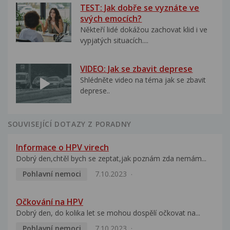
TEST: Jak dobře se vyznáte ve
svých emocích?
Někteří lidé dokážou zachovat klid i ve
vypjatých situacích....
VIDEO: Jak se zbavit deprese
Shlédněte video na téma jak se zbavit
deprese..
SOUVISEJÍCÍ DOTAZY Z PORADNY
Informace o HPV virech
Dobrý den,chtěl bych se zeptat,jak poznám zda nemám...
Pohlavní nemoci
7.10.2023
Očkování na HPV
Dobrý den, do kolika let se mohou dospělí očkovat na...
Pohlavní nemoci
7.10.2023