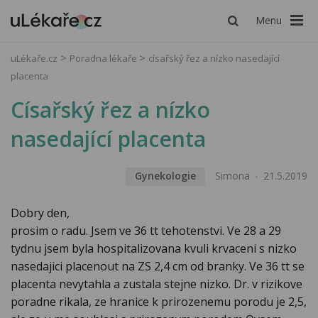
Menu
uLékaře.cz
Poradna lékaře
císařský řez a nízko nasedající
placenta
Císařský řez a nízko
nasedající placenta
Gynekologie
Simona
21.5.2019
Dobry den,
prosim o radu. Jsem ve 36 tt tehotenstvi. Ve 28 a 29
tydnu jsem byla hospitalizovana kvuli krvaceni s nizko
nasedajici placenout na ZS 2,4 cm od branky. Ve 36 tt se
placenta nevytahla a zustala stejne nizko. Dr. v rizikove
poradne rikala, ze hranice k prirozenemu porodu je 2,5,