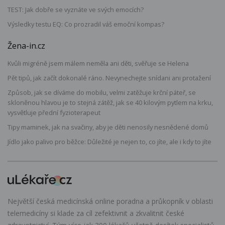
TEST: Jak dobře se vyznáte ve svých emocích?
Výsledky testu EQ: Co prozradil váš emoční kompas?
Žena-in.cz
Kvůli migréně jsem málem neměla ani děti, svěřuje se Helena
Pět tipů, jak začít dokonalé ráno. Nevynechejte snídani ani protažení
Způsob, jak se díváme do mobilu, velmi zatěžuje krční páteř, se
skloněnou hlavou je to stejná zátěž, jak se 40 kilovým pytlem na krku,
vysvětluje přední fyzioterapeut
Tipy maminek, jak na svačiny, aby je děti nenosily nesnědené domů
Jídlo jako palivo pro běžce: Důležité je nejen to, co jíte, ale i kdy to jíte
Největší česká medicínská online poradna a průkopník v oblasti
telemedicíny si klade za cíl zefektivnit a zkvalitnit české