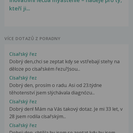
Inovativní léčba myastenie – naděje pro ty,
kteří ji...
VÍCE DOTAZŮ Z PORADNY
Císařský řez
Dobrý den,chci se zeptat kdy se vstřebají stehy na
děloze po císařském řezu?Jsou...
Císařský řez
Dobrý den, prosím o radu. Asi od 23.týdne
těhotenství jsem slýchávala diagnózu...
Císařský řez
Dobrý den! Mám na Vás takový dotaz. Je mi 33 let, v
28 jsem rodila císařským...
Císařský řez
Dobrý den, chtěla by jsem se zeptat kdy by jsem