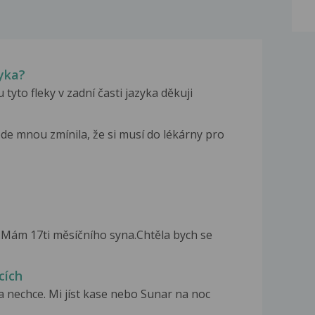
zyka?
 tyto fleky v zadní časti jazyka děkuji
e mnou zmínila, že si musí do lékárny pro
Mám 17ti měsíčního syna.Chtěla bych se
cích
 nechce. Mi jíst kase nebo Sunar na noc