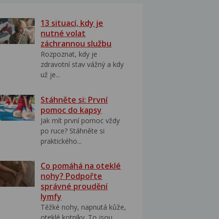
13 situací, kdy je
nutné volat
záchrannou službu
Rozpoznat, kdy je
zdravotní stav vážný a kdy
už je...
Stáhněte si: První
pomoc do kapsy
Jak mít první pomoc vždy
po ruce? Stáhněte si
praktického...
Co pomáhá na oteklé
nohy? Podpořte
správné proudění
lymfy
Těžké nohy, napnutá kůže,
oteklé kotníky. To jsou