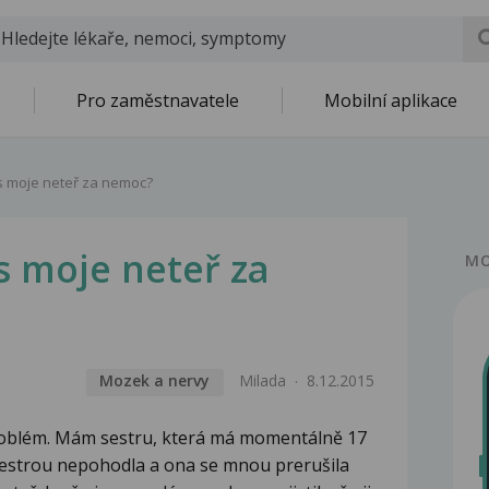
Pro zaměstnavatele
Mobilní aplikace
s moje neteř za nemoc?
s moje neteř za
MO
Mozek a nervy
Milada
8.12.2015
problém. Mám sestru, která má momentálně 17
 sestrou nepohodla a ona se mnou prerušila