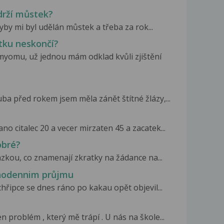
 drží můstek?
yby mi byl udělán můstek a třeba za rok...
tku neskončí?
yomu, už jednou mám odklad kvůli zjištění
a před rokem jsem měla zánět štítné žlázy,...
o citalec 20 a vecer mirzaten 45 a zacatek...
obré?
zkou, co znamenají zkratky na žádance na...
dnodennim průjmu
hřipce se dnes ráno po kakau opět objevil...
problém , který mě trápí . U nás na škole...