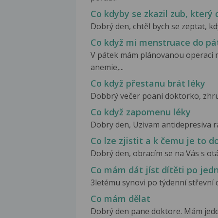
Co kdyby se zkazil zub, který
Dobrý den, chtěl bych se zeptat, kd
Co když mi menstruace do pá
V pátek mám plánovanou operaci m
anemie,...
Co když přestanu brát léky
Dobbrý večer poani doktorko, zhrub
Co když zapomenu léky
Dobry den, Uzivam antidepresiva ran
Co lze zjistit a k čemu je to d
Dobrý den, obracím se na Vás s otá
Co mám dát jíst dítěti po je
3letému synovi po týdenní střevní c
Co mám dělat
Dobrý den pane doktore. Mám jeden 