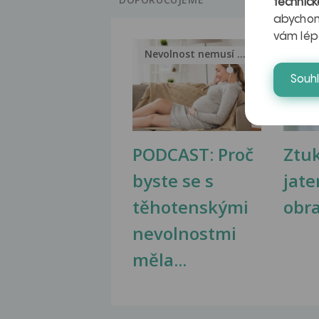
technick
abychom
vám lép
Nevolnost nemusí být nutnou...
Jak 
Souh
PODCAST: Proč
Ztu
byste se s
jate
těhotenskými
obr
nevolnostmi
měla...