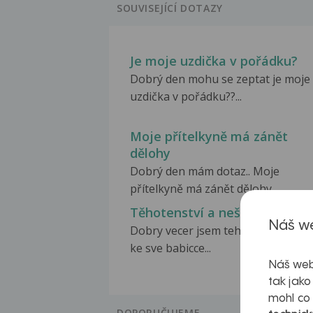
SOUVISEJÍCÍ DOTAZY
Je moje uzdička v pořádku?
Dobrý den mohu se zeptat je moje
uzdička v pořádku??...
Moje přítelkyně má zánět
dělohy
Dobrý den mám dotaz.. Moje
přítelkyně má zánět dělohy...
Těhotenství a neštovice
Náš we
Dobry vecer jsem tehotna a zitra j
ke sve babicce...
Náš web
tak jako
mohl co
DOPORUČUJEME