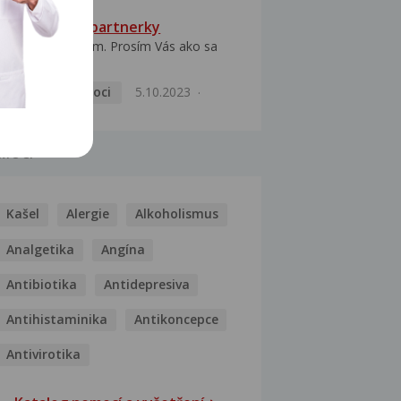
HPV typ 52 u partnerky
Dobrý deň prajem. Prosím Vás ako sa
dá vyliečiť vírus...
Pohlavní nemoci
5.10.2023
MOCI
Kašel
Alergie
Alkoholismus
Analgetika
Angína
Antibiotika
Antidepresiva
Antihistaminika
Antikoncepce
Antivirotika