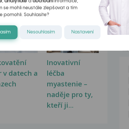
é
,
analytické
a
obchodní
informace,
 se mohli neustále zlepšovat a tím
e pomohli. Souhlasíte?
na zdravá játra?
Myasthenia gravis – vše, co...
lasím
Nesouhlasím
Nastavení
NE
kovatění
Inovativní
r v datech a
léčba
azech
myastenie –
naděje pro ty,
kteří ji...