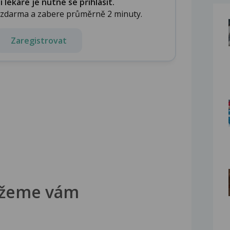
lékaře je nutné se přihlásit.
e zdarma a zabere průměrně 2 minuty.
Zaregistrovat
žeme vám