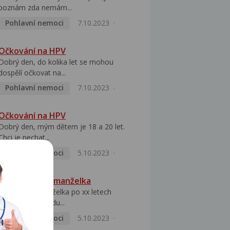
poznám zda nemám...
Pohlavní nemoci
7.10.2023
Očkování na HPV
Dobrý den, do kolika let se mohou
dospělí očkovat na...
Pohlavní nemoci
7.10.2023
Očkování na HPV
Dobrý den, mým dětem je 18 a 20 let.
Chci je nechat...
Pohlavní nemoci
5.10.2023
HPV pozitivní manželka
Dobrý den, manželka po xx letech
přivezla z Východu...
Pohlavní nemoci
5.10.2023