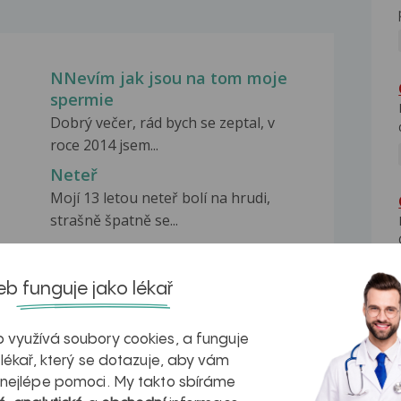
NNevím jak jsou na tom moje
spermie
Dobrý večer, rád bych se zeptal, v
roce 2014 jsem...
Neteř
Mojí 13 letou neteř bolí na hrudi,
strašně špatně se...
Od doby co mam tělísko se moje
b funguje jako lékař
vlhkost jaksi ztratila
edu
Dobry den, mam zavedene telisko
Jaydess jiz to bude...
 využívá soubory cookies, a funguje
 lékař, který se dotazuje, aby vám
 nejlépe pomoci. My takto sbíráme