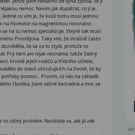
teř. Jenže jsem nedávno od syna zjistila, že ji
 nějakou nemoc. Nevím jak dopátrat, co jí je,
 Jediné co vím je, že kvůli tomu musí jednou
ice na Homolce na magnetickou rezonanci
o se na tu nemoc specializuje. Stejně tak musí
leného Prostějova. Taky vím, že strašně často
 dozvěděla, že se za to stydí, protože to
t. Prý není ani nijak neznámá, takže žádný
eví, kromě jejich rodičů a třídního učitele,
uvádělo do stavů ohrožujících na životě, že by
 potřeby pomoci... Prosím, co vás na základě
dého člověka. Jsem vážně bezradná a moc se
 to citlivý problém. Nezlobte se, ale já zde
MO