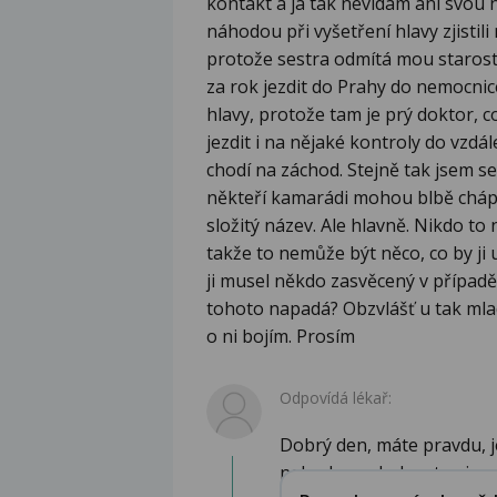
kontakt a já tak nevídám ani svou ne
náhodou při vyšetření hlavy zjistili
protože sestra odmítá mou starost.
za rok jezdit do Prahy do nemocn
hlavy, protože tam je prý doktor, c
jezdit i na nějaké kontroly do vzdá
chodí na záchod. Stejně tak jsem se
někteří kamarádi mohou blbě chápa
složitý název. Ale hlavně. Nikdo to n
takže to nemůže být něco, co by ji 
ji musel někdo zasvěcený v případě
tohoto napadá? Obzvlášť u tak mla
o ni bojím. Prosím
Odpovídá lékař:
Dobrý den, máte pravdu, je
nebudu spekulovat, o j...