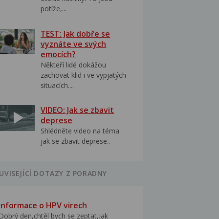
potíže,...
TEST: Jak dobře se
vyznáte ve svých
emocích?
Někteří lidé dokážou
zachovat klid i ve vypjatých
situacích....
VIDEO: Jak se zbavit
deprese
Shlédněte video na téma
jak se zbavit deprese..
UVISEJÍCÍ DOTAZY Z PORADNY
Informace o HPV virech
Dobrý den,chtěl bych se zeptat,jak