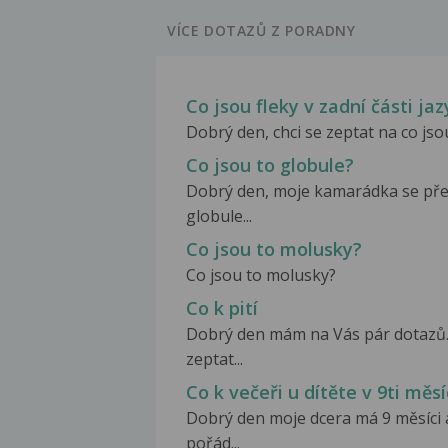
VÍCE DOTAZŮ Z PORADNY
Co jsou fleky v zadní části ja
Dobrý den, chci se zeptat na co jsou
Co jsou to globule?
Dobrý den, moje kamarádka se před
globule...
Co jsou to molusky?
Co jsou to molusky?
Co k pití
Dobrý den mám na Vás pár dotazů.
zeptat...
Co k večeři u dítěte v 9ti měsí
Dobrý den moje dcera má 9 měsíci a
pořád...