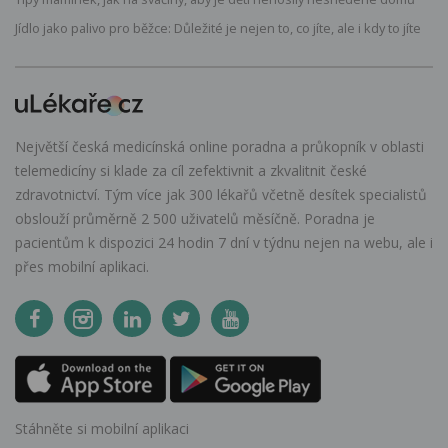
Jídlo jako palivo pro běžce: Důležité je nejen to, co jíte, ale i kdy to jíte
Největší česká medicínská online poradna a průkopník v oblasti
telemedicíny si klade za cíl zefektivnit a zkvalitnit české
zdravotnictví. Tým více jak 300 lékařů včetně desítek specialistů
obslouží průměrně 2 500 uživatelů měsíčně. Poradna je
pacientům k dispozici 24 hodin 7 dní v týdnu nejen na webu, ale i
přes mobilní aplikaci.
Stáhněte si mobilní aplikaci