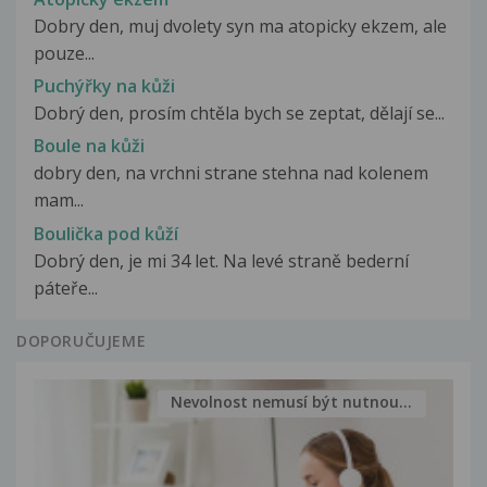
Dobry den, muj dvolety syn ma atopicky ekzem, ale
pouze...
Puchýřky na kůži
Dobrý den, prosím chtěla bych se zeptat, dělají se...
Boule na kůži
dobry den, na vrchni strane stehna nad kolenem
mam...
Boulička pod kůží
Dobrý den, je mi 34 let. Na levé straně bederní
páteře...
DOPORUČUJEME
Nevolnost nemusí být nutnou...