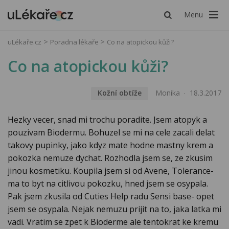
Menu
uLékaře.cz
Poradna lékaře
Co na atopickou kůži?
Co na atopickou kůži?
Kožní obtíže
Monika
18.3.2017
Hezky vecer, snad mi trochu poradite. Jsem atopyk a
pouzivam Biodermu. Bohuzel se mi na cele zacali delat
takovy pupinky, jako kdyz mate hodne mastny krem a
pokozka nemuze dychat. Rozhodla jsem se, ze zkusim
jinou kosmetiku. Koupila jsem si od Avene, Tolerance-
ma to byt na citlivou pokozku, hned jsem se osypala.
Pak jsem zkusila od Cuties Help radu Sensi base- opet
jsem se osypala. Nejak nemuzu prijit na to, jaka latka mi
vadi. Vratim se zpet k Bioderme ale tentokrat ke kremu