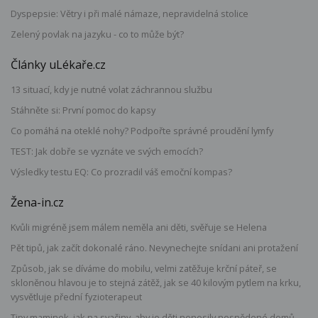
Dyspepsie: Větry i při malé námaze, nepravidelná stolice
Zelený povlak na jazyku - co to může být?
Články uLékaře.cz
13 situací, kdy je nutné volat záchrannou službu
Stáhněte si: První pomoc do kapsy
Co pomáhá na oteklé nohy? Podpořte správné proudění lymfy
TEST: Jak dobře se vyznáte ve svých emocích?
Výsledky testu EQ: Co prozradil váš emoční kompas?
Žena-in.cz
Kvůli migréně jsem málem neměla ani děti, svěřuje se Helena
Pět tipů, jak začít dokonalé ráno. Nevynechejte snídani ani protažení
Způsob, jak se díváme do mobilu, velmi zatěžuje krční páteř, se
skloněnou hlavou je to stejná zátěž, jak se 40 kilovým pytlem na krku,
vysvětluje přední fyzioterapeut
Tipy maminek, jak na svačiny, aby je děti nenosily nesnědené domů