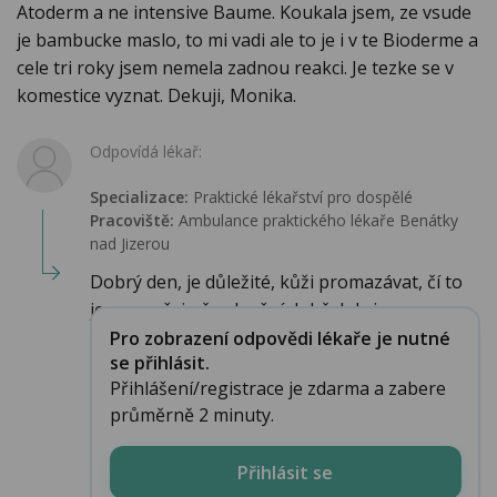
Atoderm a ne intensive Baume. Koukala jsem, ze vsude
je bambucke maslo, to mi vadi ale to je i v te Bioderme a
cele tri roky jsem nemela zadnou reakci. Je tezke se v
komestice vyznat. Dekuji, Monika.
Odpovídá lékař:
Specializace:
Praktické lékařství pro dospělé
Pracoviště:
Ambulance praktického lékaře Benátky
nad Jizerou
Dobrý den, je důležité, kůži promazávat, čí to
je samozřejmě v dnešní době, kdy je na ...
Pro zobrazení odpovědi lékaře je nutné
se přihlásit.
Přihlášení/registrace je zdarma a zabere
průměrně 2 minuty.
Přihlásit se