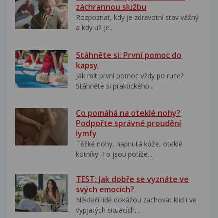
záchrannou službu
Rozpoznat, kdy je zdravotní stav vážný
a kdy už je...
Stáhněte si: První pomoc do
kapsy
Jak mít první pomoc vždy po ruce?
Stáhněte si praktického...
Co pomáhá na oteklé nohy?
Podpořte správné proudění
lymfy
Těžké nohy, napnutá kůže, oteklé
kotníky. To jsou potíže,...
TEST: Jak dobře se vyznáte ve
svých emocích?
Někteří lidé dokážou zachovat klid i ve
vypjatých situacích....