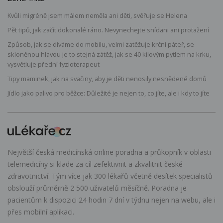
Kvůli migréně jsem málem neměla ani děti, svěřuje se Helena
Pět tipů, jak začít dokonalé ráno. Nevynechejte snídani ani protažení
Způsob, jak se díváme do mobilu, velmi zatěžuje krční páteř, se
skloněnou hlavou je to stejná zátěž, jak se 40 kilovým pytlem na krku,
vysvětluje přední fyzioterapeut
Tipy maminek, jak na svačiny, aby je děti nenosily nesnědené domů
Jídlo jako palivo pro běžce: Důležité je nejen to, co jíte, ale i kdy to jíte
Největší česká medicínská online poradna a průkopník v oblasti
telemedicíny si klade za cíl zefektivnit a zkvalitnit české
zdravotnictví. Tým více jak 300 lékařů včetně desítek specialistů
obslouží průměrně 2 500 uživatelů měsíčně. Poradna je
pacientům k dispozici 24 hodin 7 dní v týdnu nejen na webu, ale i
přes mobilní aplikaci.