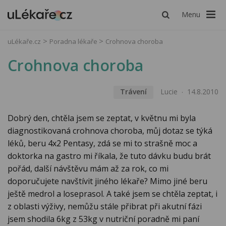
Menu
uLékaře.cz
Poradna lékaře
Crohnova choroba
Crohnova choroba
Trávení
Lucie
14.8.2010
Dobrý den, chtěla jsem se zeptat, v květnu mi byla
diagnostikovaná crohnova choroba, můj dotaz se týká
léků, beru 4x2 Pentasy, zdá se mi to strašně moc a
doktorka na gastro mi říkala, že tuto dávku budu brát
pořád, další návštěvu mám až za rok, co mi
doporučujete navštívit jiného lékaře? Mimo jiné beru
ještě medrol a loseprasol. A také jsem se chtěla zeptat, i
z oblasti výživy, nemůžu stále přibrat při akutní fázi
jsem shodila 6kg z 53kg v nutriční poradně mi paní