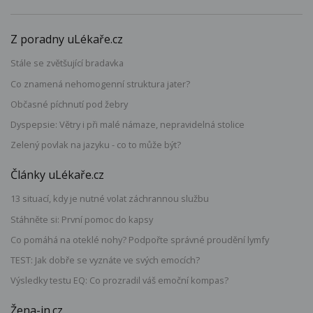
Z poradny uLékaře.cz
Stále se zvětšující bradavka
Co znamená nehomogenní struktura jater?
Občasné píchnutí pod žebry
Dyspepsie: Větry i při malé námaze, nepravidelná stolice
Zelený povlak na jazyku - co to může být?
Články uLékaře.cz
13 situací, kdy je nutné volat záchrannou službu
Stáhněte si: První pomoc do kapsy
Co pomáhá na oteklé nohy? Podpořte správné proudění lymfy
TEST: Jak dobře se vyznáte ve svých emocích?
Výsledky testu EQ: Co prozradil váš emoční kompas?
Žena-in.cz