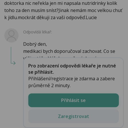
doktorka nic neřekla jen mi napsala nutridrinky kolik
toho za den musím sníst?Jinak nemám moc velkou chuť
k jídlu.mockrát děkuji za vaši odpověď.Lucie
Odpovídá lékař:
Dobrý den,
medikaci bych doporučoval zachovat. Co se
výživy týče, Váš doporučený denní p...
Pro zobrazení odpovědi lékaře je nutné
se přihlásit.
Přihlášení/registrace je zdarma a zabere
průměrně 2 minuty.
Přihlásit se
Zaregistrovat