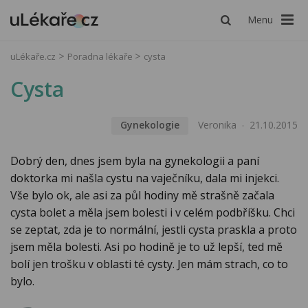
Menu
uLékaře.cz
Poradna lékaře
cysta
Cysta
Gynekologie
Veronika
21.10.2015
Dobrý den, dnes jsem byla na gynekologii a paní
doktorka mi našla cystu na vaječníku, dala mi injekci.
Vše bylo ok, ale asi za půl hodiny mě strašně začala
cysta bolet a měla jsem bolesti i v celém podbříšku. Chci
se zeptat, zda je to normální, jestli cysta praskla a proto
jsem měla bolesti. Asi po hodině je to už lepší, ted mě
bolí jen trošku v oblasti té cysty. Jen mám strach, co to
bylo.