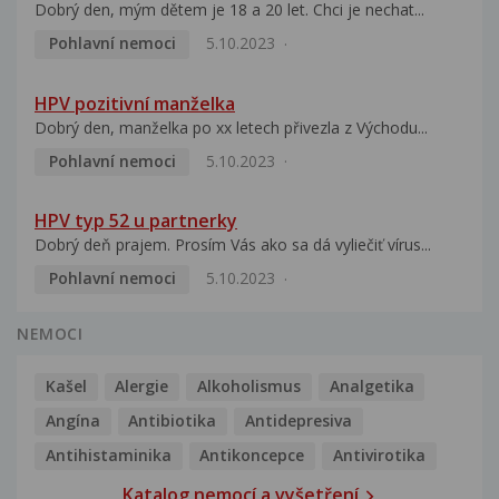
Dobrý den, mým dětem je 18 a 20 let. Chci je nechat...
Pohlavní nemoci
5.10.2023
HPV pozitivní manželka
Dobrý den, manželka po xx letech přivezla z Východu...
Pohlavní nemoci
5.10.2023
HPV typ 52 u partnerky
Dobrý deň prajem. Prosím Vás ako sa dá vyliečiť vírus...
Pohlavní nemoci
5.10.2023
NEMOCI
Kašel
Alergie
Alkoholismus
Analgetika
Angína
Antibiotika
Antidepresiva
Antihistaminika
Antikoncepce
Antivirotika
Katalog nemocí a vyšetření