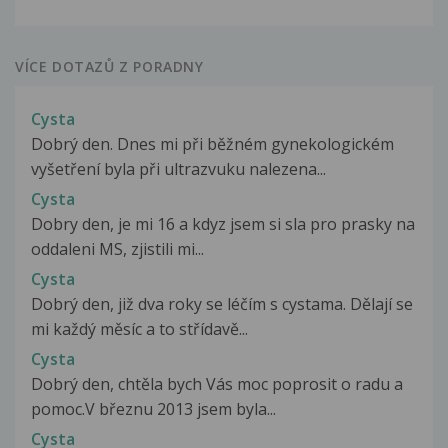
VÍCE DOTAZŮ Z PORADNY
Cysta
Dobrý den. Dnes mi při běžném gynekologickém
vyšetření byla při ultrazvuku nalezena...
Cysta
Dobry den, je mi 16 a kdyz jsem si sla pro prasky na
oddaleni MS, zjistili mi...
Cysta
Dobrý den, již dva roky se léčím s cystama. Dělají se
mi každý měsíc a to střídavě...
Cysta
Dobrý den, chtěla bych Vás moc poprosit o radu a
pomoc.V březnu 2013 jsem byla...
Cysta