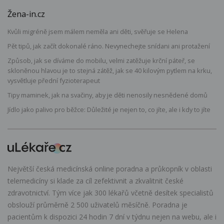
Žena-in.cz
Kvůli migréně jsem málem neměla ani děti, svěřuje se Helena
Pět tipů, jak začít dokonalé ráno. Nevynechejte snídani ani protažení
Způsob, jak se díváme do mobilu, velmi zatěžuje krční páteř, se
skloněnou hlavou je to stejná zátěž, jak se 40 kilovým pytlem na krku,
vysvětluje přední fyzioterapeut
Tipy maminek, jak na svačiny, aby je děti nenosily nesnědené domů
Jídlo jako palivo pro běžce: Důležité je nejen to, co jíte, ale i kdy to jíte
Největší česká medicínská online poradna a průkopník v oblasti
telemedicíny si klade za cíl zefektivnit a zkvalitnit české
zdravotnictví. Tým více jak 300 lékařů včetně desítek specialistů
obslouží průměrně 2 500 uživatelů měsíčně. Poradna je
pacientům k dispozici 24 hodin 7 dní v týdnu nejen na webu, ale i