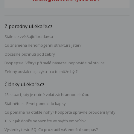
Z poradny uLékaře.cz
Stále se zvětšující bradavka
Co znamená nehomogenní struktura jater?
Občasné píchnutí pod žebry
Dyspepsie: Větry i při malé námaze, nepravidelná stolice
Zelený povlak na jazyku - co to může být?
Články uLékaře.cz
13 situací, kdy je nutné volat záchrannou službu
Stáhněte si: První pomoc do kapsy
Co pomáhá na oteklé nohy? Podpořte správné proudění lymfy
TEST: Jak dobře se vyznáte ve svých emocích?
Výsledky testu EQ: Co prozradil váš emoční kompas?