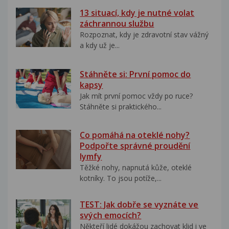
13 situací, kdy je nutné volat
záchrannou službu
Rozpoznat, kdy je zdravotní stav vážný
a kdy už je...
Stáhněte si: První pomoc do
kapsy
Jak mít první pomoc vždy po ruce?
Stáhněte si praktického...
Co pomáhá na oteklé nohy?
Podpořte správné proudění
lymfy
Těžké nohy, napnutá kůže, oteklé
kotníky. To jsou potíže,...
TEST: Jak dobře se vyznáte ve
svých emocích?
Někteří lidé dokážou zachovat klid i ve