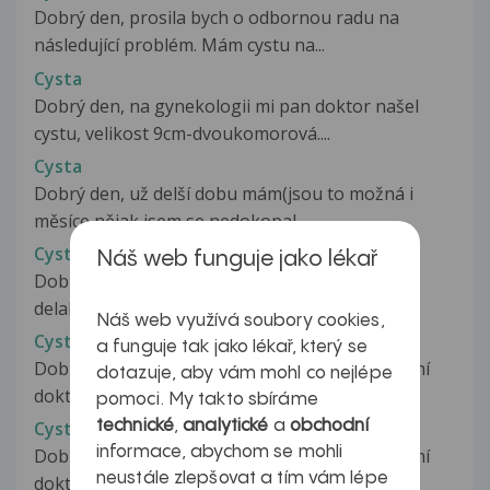
Dobrý den, prosila bych o odbornou radu na
následující problém. Mám cystu na...
Cysta
Dobrý den, na gynekologii mi pan doktor našel
cystu, velikost 9cm-dvoukomorová....
Cysta
Dobrý den, už delší dobu mám(jsou to možná i
měsíce nějak jsem se nedokopal...
Cysta
Náš web funguje jako lékař
Dobry den, na posledni kontrole pan doktor mi
delal ultrazvuk a vyslo - 13 mm...
Náš web využívá soubory cookies,
Cysta
a funguje tak jako lékař, který se
Dobrý den, dnes jsem byla na gynekologii a paní
dotazuje, aby vám mohl co nejlépe
doktorka mi našla cystu na vaječníku,...
pomoci. My takto sbíráme
technické
,
analytické
a
obchodní
Cysta
informace, abychom se mohli
Dobrý den, dnes jsem byla na gynekologii a paní
neustále zlepšovat a tím vám lépe
doktorka mi našla cystu na vaječníku,...