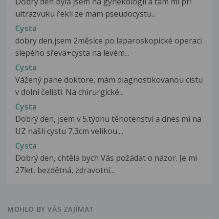
Dobrý den byla jsem na gynekologii a tam mi pri
ultrazvuku řekli ze mam pseudocystu...
Cysta
dobry den,jsem 2měsíce po laparoskopické operaci
slepého sřeva+cysta na levém...
Cysta
Vážený pane doktore, mám diagnostikovanou cistu
v dolní čelisti. Na chirurgické...
Cysta
Dobrý den, jsem v 5.týdnu těhotenství a dnes mi na
UZ našli cystu 7,3cm velikou....
Cysta
Dobrý den, chtěla bych Vás požádat o názor. Je mi
27let, bezdětná, zdravotní...
MOHLO BY VÁS ZAJÍMAT