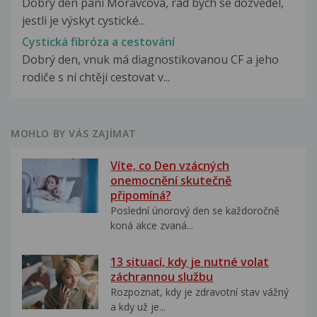
Dobrý den paní Moravcová, rád bych se dozvěděl,
jestli je výskyt cystické...
Cystická fibróza a cestování
Dobrý den, vnuk má diagnostikovanou CF a jeho
rodiče s ní chtějí cestovat v...
MOHLO BY VÁS ZAJÍMAT
Víte, co Den vzácných
onemocnění skutečně
připomíná?
Poslední únorový den se každoročně
koná akce zvaná...
13 situací, kdy je nutné volat
záchrannou službu
Rozpoznat, kdy je zdravotní stav vážný
a kdy už je...