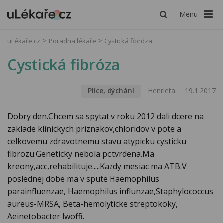
Menu
uLékaře.cz
Poradna lékaře
Cystická fibróza
Cystická fibróza
Plíce, dýchání
Henrieta
19.1.2017
Dobry den.Chcem sa spytat v roku 2012 dali dcere na
zaklade klinickych priznakov,chloridov v pote a
celkovemu zdravotnemu stavu atypicku cysticku
fibrozu.Geneticky nebola potvrdena.Ma
kreony,acc,rehabilituje.....Kazdy mesiac ma ATB.V
poslednej dobe ma v spute Haemophilus
parainfluenzae, Haemophilus influnzae,Staphylococcus
aureus-MRSA, Beta-hemolyticke streptokoky,
Aeinetobacter lwoffi.