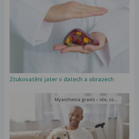
Ztukovatění jater v datech a obrazech
Myasthenia gravis – vše, co...