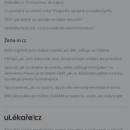
Stáhněte si: První pomoc do kapsy
Co pomáhá na oteklé nohy? Podpořte správné proudění lymfy
TEST: Jak dobře se vyznáte ve svých emocích?
Výsledky testu EQ: Co prozradil váš emoční kompas?
Žena-in.cz
Kvůli migréně jsem málem neměla ani děti, svěřuje se Helena
Pět tipů, jak začít dokonalé ráno. Nevynechejte snídani ani protažení
Způsob, jak se díváme do mobilu, velmi zatěžuje krční páteř, se
skloněnou hlavou je to stejná zátěž, jak se 40 kilovým pytlem na krku,
vysvětluje přední fyzioterapeut
Tipy maminek, jak na svačiny, aby je děti nenosily nesnědené domů
Jídlo jako palivo pro běžce: Důležité je nejen to, co jíte, ale i kdy to jíte
Největší česká medicínská online poradna a průkopník v oblasti