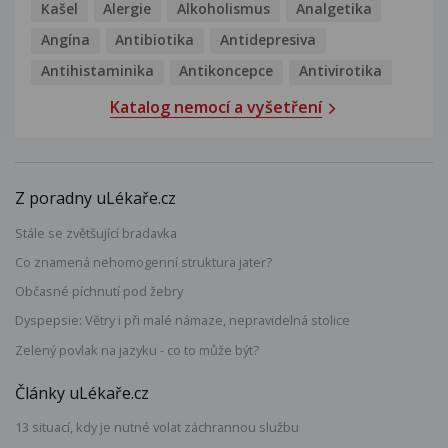
Kašel
Alergie
Alkoholismus
Analgetika
Angína
Antibiotika
Antidepresiva
Antihistaminika
Antikoncepce
Antivirotika
Katalog nemocí a vyšetření
Z poradny uLékaře.cz
Stále se zvětšující bradavka
Co znamená nehomogenní struktura jater?
Občasné píchnutí pod žebry
Dyspepsie: Větry i při malé námaze, nepravidelná stolice
Zelený povlak na jazyku - co to může být?
Články uLékaře.cz
13 situací, kdy je nutné volat záchrannou službu