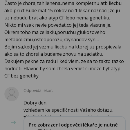
Často je chora,zahlienena..nema kompletnu atb liecbu
ako pri cf.Bude mat 15 rokov no 1 lekar naznacil,ze ju
uz nebudu brat ako atyp CF lebo nema genetiku.
Nikto mi vsak nevie povedat,co jej teda vlastne je.
Okrem toho ma celiakiu,poruchu glukozoveho
metabolizmu,osteoporozu,raynandov syn....
Bojim sa,ked jej vezmu liecbu na ktorej uz prospievala
ako sa to zhorsi a budeme znovu na zaciatku.
Dakujem pekne za radu i ked viem, ze sa to takto tazko
hodnoti. Hlavne by som chcela vediet ci moze byt atyp.
CF bez genetiky.
Odpovídá lékař:
Dobrý den,
vzhledem ke specifičnosti Vašeho dotazu,
týkající úzkého oboru vrozených chorob...
Pro zobrazení odpovědi lékaře je nutné