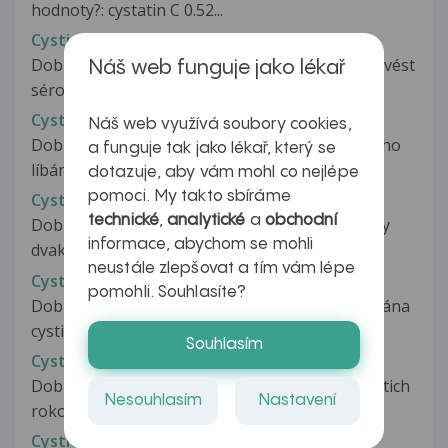
hodnoty?: cystatin C 0.52...
Cysticerkóza
Dobrý den, kde by mi, prosím, v Brně mohli provést
Náš web funguje jako lékař
sérologické vyšetření na...
Cystická fibróza-diagnostika
Náš web využívá soubory cookies,
Dobrý den, mám dvouměsíční miminko, a když ho
a funguje tak jako lékař, který se
líbám na hlavičku, je nápadně...
dotazuje, aby vám mohl co nejlépe
pomoci. My takto sbíráme
Cystická echinokokóza
technické
,
analytické
a
obchodní
Dobrý den. Na infekčním oddělení mi z krve byly
informace, abychom se mohli
dvakrát po sobě zjištěny mírně...
neustále zlepšovat a tím vám lépe
Cystická epifýza
pomohli. Souhlasíte?
Dobrý den, z výsledku MR mi byla diagnostikována
cystická epifýza, pravděpodobně...
Souhlasím
Cystická fibrosa
Dobrý deň,mám 16 rokov,moj priateľ 17, od 10-tich
Nesouhlasím
Nastavení
rokov má diagnostikovanú cystickú...
Cystická fibróza