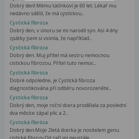
Dobrý den! Mému tatínkovi je 60 let. Lékař mu
nedávno sdělil, že má cystickou...
Cystická fibroza
Dobrý den, v únoru se mi narodil syn. Asi 4 dny
zpátky jsem si vsimla, že například...
Cystická fibroza
Dobrý den. Muj přítel má sestru nemocnou
cistickou fibrozou. Přítel tuto nemoc...
Cystická fibroza
Dobré odpoledne, je Cystická fibroza
diagnostikována při odběru novorozeněte...
Cysticka fibroza
Dobrý den, moje roční dcera prodělala za poslední
dva měsíce zápal plic a 2...
Cystická fibróza
Dobrý den.Moje 2letá dcerka je nositelem genu
cistické fibrozy.Od zaří mi neustále...