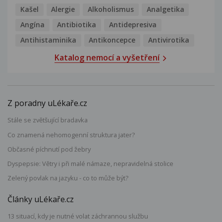
Kašel
Alergie
Alkoholismus
Analgetika
Angína
Antibiotika
Antidepresiva
Antihistaminika
Antikoncepce
Antivirotika
Katalog nemocí a vyšetření
Z poradny uLékaře.cz
Stále se zvětšující bradavka
Co znamená nehomogenní struktura jater?
Občasné píchnutí pod žebry
Dyspepsie: Větry i při malé námaze, nepravidelná stolice
Zelený povlak na jazyku - co to může být?
Články uLékaře.cz
13 situací, kdy je nutné volat záchrannou službu