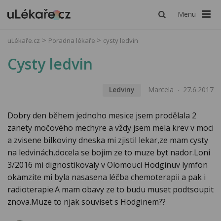
Menu
uLékaře.cz
Poradna lékaře
cysty ledvin
Cysty ledvin
Ledviny
Marcela
27.6.2017
Dobry den během jednoho mesice jsem prodělala 2
zanety močového mechyre a vždy jsem mela krev v moci
a zvisene bilkoviny dneska mi zjistil lekar,ze mam cysty
na ledvinách,docela se bojim ze to muze byt nador.Loni
3/2016 mi dignostikovaly v Olomouci Hodginuv lymfon
okamzite mi byla nasasena léčba chemoterapii a pak i
radioterapie.A mam obavy ze to budu muset podtsoupit
znova.Muze to njak souviset s Hodginem??