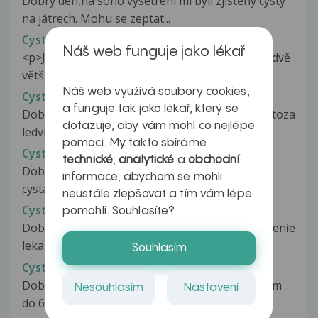
Dobrý den,na sono vysetreni mi byli zjištěny cysty
na játrech. Mohu se zeptat...
Cysty jater a homeopatie
Náš web funguje jako lékař
<p>Jsem moc zvědavý co mi napíšete. Měl jsem dvě
větší cysty v játrech, nasadil...
Náš web využívá soubory cookies,
Cysty jater a ledvin
a funguje tak jako lékař, který se
Dobrý den. Před 21 lety mi byla zjištěna polycystoza
dotazuje, aby vám mohl co nejlépe
ledvin a jater. Poslední...
pomoci. My takto sbíráme
Cysty jater a ledvin
technické
,
analytické
a
obchodní
Dobrý den, na VGS/CT kolono mi bylo zjištěno:
informace, abychom se mohli
cysta jater C8, cysty ledvin,...
neustále zlepšovat a tím vám lépe
Cysty jater na MR
pomohli. Souhlasíte?
Dobry den, rada by som Vas poprosila v vysvetlenie
lekarskej spravy z magnetickej...
Souhlasím
Cysty ledvin
Dobrý den,mám několik cyst na ledvinách od 1cm
Nesouhlasím
Nastavení
do 6cm,lékař mi dlouhodobě tvrdí...