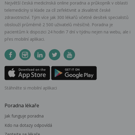
Největší česká medicínská online poradna a průkopník v oblasti
telemedicíny si klade za cíl zefektivnit a zkvalitnit české
zdravotnictví. Tým více jak 300 lékařů včetně desítek specialistů
obslouží průměrně 2 500 uživatelů měsíčně. Poradna je
pacientům k dispozici 24 hodin 7 dní v týdnu nejen na webu, ale i
přes mobilní aplikaci.
Stáhněte si mobilní aplikaci
Poradna lékaře
Jak funguje poradna
Kdo na dotazy odpovídá
Zeptejte se lékaře