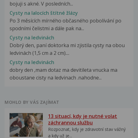
bojuji s akné. V posledních...
Cysty na lalocích štítné žlázy
Po 3 měsících mírného občasného pobolívání po
spodními čelistmi a dále pak na...
Cysty na ledvinách
Dobrý den, paní doktorka mi zjistila cysty na obou
ledvinách (1,5 cm a 2 cm)....
Cysty na ledvinách
dobry den ,mam dotaz ma devitileta vnucka ma
oboustane cisty na ledvinach .nahodne...
MOHLO BY VÁS ZAJÍMAT
13 situací, kdy je nutné volat
záchrannou službu
Rozpoznat, kdy je zdravotní stav vážný
a kdy už je...