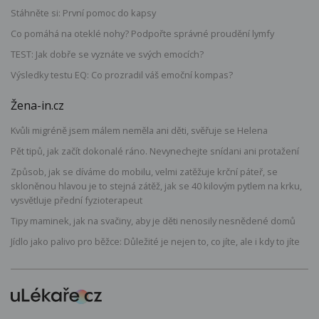
Stáhněte si: První pomoc do kapsy
Co pomáhá na oteklé nohy? Podpořte správné proudění lymfy
TEST: Jak dobře se vyznáte ve svých emocích?
Výsledky testu EQ: Co prozradil váš emoční kompas?
Žena-in.cz
Kvůli migréně jsem málem neměla ani děti, svěřuje se Helena
Pět tipů, jak začít dokonalé ráno. Nevynechejte snídani ani protažení
Způsob, jak se díváme do mobilu, velmi zatěžuje krční páteř, se
skloněnou hlavou je to stejná zátěž, jak se 40 kilovým pytlem na krku,
vysvětluje přední fyzioterapeut
Tipy maminek, jak na svačiny, aby je děti nenosily nesnědené domů
Jídlo jako palivo pro běžce: Důležité je nejen to, co jíte, ale i kdy to jíte