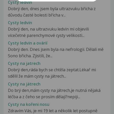
Cysty ledvin
Dobrý den, dnes jsem byla ultrazvuku břicha z
důvodu časté bolesti břicha v...
Cysty ledvin
Dobrý den, na ultrazvuku ledvin mi objevili
vícečetné parenchymové cysty velikosti...
Cysty ledvin a ovárií
Dobrý den. Dnes jsem byla na nefrologii. Dělali mě
Sono břicha. Zjistili, že...
Cysty na jatrech
Dobrý den,ráda bych se chtěla zeptat.Lékař mi
sdělil že mám cysty na játrech...
Cysty na játrech
Do brý den,mám cysty na játrech,je nutná nějaká
léčba a z čeho se prosím dělají?nepiji...
Cysty na kořeni nosu
Zdravím Vás, je mi 19 let a několik let postupně