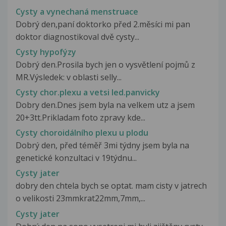
Cysty a vynechaná menstruace
Dobrý den,paní doktorko před 2.měsíci mi pan
doktor diagnostikoval dvě cysty...
Cysty hypofýzy
Dobrý den.Prosila bych jen o vysvětlení pojmů z
MR.Výsledek: v oblasti selly...
Cysty chor.plexu a vetsi led.panvicky
Dobry den.Dnes jsem byla na velkem utz a jsem
20+3tt.Prikladam foto zpravy kde...
Cysty choroidálního plexu u plodu
Dobrý den, před téměř 3mi týdny jsem byla na
genetické konzultaci v 19týdnu...
Cysty jater
dobry den chtela bych se optat. mam cisty v jatrech
o velikosti 23mmkrat22mm,7mm,...
Cysty jater