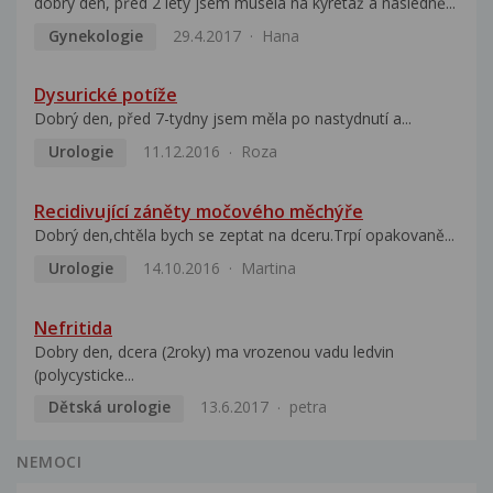
dobrý den, před 2 lety jsem musela na kyretáž a následně...
Gynekologie
29.4.2017
Hana
Dysurické potíže
Dobrý den, před 7-tydny jsem měla po nastydnutí a...
Urologie
11.12.2016
Roza
Recidivující záněty močového měchýře
Dobrý den,chtěla bych se zeptat na dceru.Trpí opakovaně...
Urologie
14.10.2016
Martina
Nefritida
Dobry den, dcera (2roky) ma vrozenou vadu ledvin
(polycysticke...
Dětská urologie
13.6.2017
petra
NEMOCI