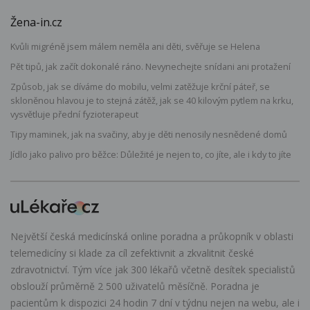
Žena-in.cz
Kvůli migréně jsem málem neměla ani děti, svěřuje se Helena
Pět tipů, jak začít dokonalé ráno. Nevynechejte snídani ani protažení
Způsob, jak se díváme do mobilu, velmi zatěžuje krční páteř, se
skloněnou hlavou je to stejná zátěž, jak se 40 kilovým pytlem na krku,
vysvětluje přední fyzioterapeut
Tipy maminek, jak na svačiny, aby je děti nenosily nesnědené domů
Jídlo jako palivo pro běžce: Důležité je nejen to, co jíte, ale i kdy to jíte
Největší česká medicínská online poradna a průkopník v oblasti
telemedicíny si klade za cíl zefektivnit a zkvalitnit české
zdravotnictví. Tým více jak 300 lékařů včetně desítek specialistů
obslouží průměrně 2 500 uživatelů měsíčně. Poradna je
pacientům k dispozici 24 hodin 7 dní v týdnu nejen na webu, ale i