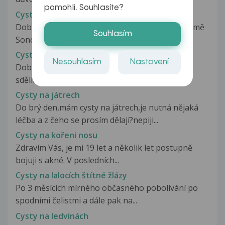
pomohli. Souhlasíte?
Cysty ledvin a ovárií
Dobrý den. Dnes jsem byla na nefrologii. Dělali mě
Souhlasím
Sono břicha. Zjistili, že...
Cysty na jatrech
Nesouhlasím
Nastavení
Dobrý den,ráda bych se chtěla zeptat.Lékař mi
sdělil že mám cysty na játrech...
Cysty na játrech
Do brý den,mám cysty na játrech,je nutná nějaká
léčba a z čeho se prosím dělají?nepiji...
Cysty na kořeni nosu
Zdravím Vás, je mi 19 let a několik let postupně
bojuji s akné. V posledních...
Cysty na lalocích štítné žlázy
Po 3 měsících mírného občasného pobolívání po
spodními čelistmi a dále pak na...
Cysty na ledvinách