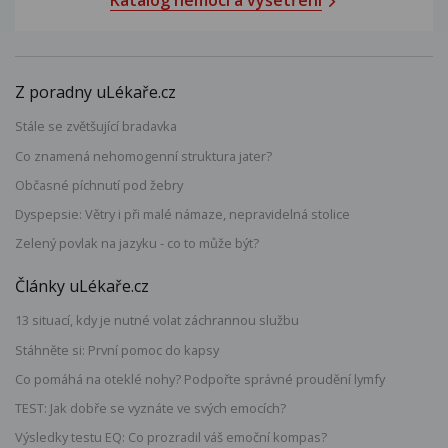
Katalog nemocí a vyšetření
Z poradny uLékaře.cz
Stále se zvětšující bradavka
Co znamená nehomogenní struktura jater?
Občasné píchnutí pod žebry
Dyspepsie: Větry i při malé námaze, nepravidelná stolice
Zelený povlak na jazyku - co to může být?
Články uLékaře.cz
13 situací, kdy je nutné volat záchrannou službu
Stáhněte si: První pomoc do kapsy
Co pomáhá na oteklé nohy? Podpořte správné proudění lymfy
TEST: Jak dobře se vyznáte ve svých emocích?
Výsledky testu EQ: Co prozradil váš emoční kompas?