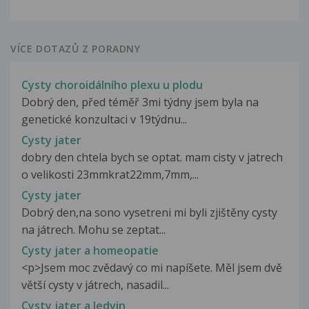
VÍCE DOTAZŮ Z PORADNY
Cysty choroidálního plexu u plodu
Dobrý den, před téměř 3mi týdny jsem byla na
genetické konzultaci v 19týdnu...
Cysty jater
dobry den chtela bych se optat. mam cisty v jatrech
o velikosti 23mmkrat22mm,7mm,...
Cysty jater
Dobrý den,na sono vysetreni mi byli zjištěny cysty
na játrech. Mohu se zeptat...
Cysty jater a homeopatie
<p>Jsem moc zvědavý co mi napíšete. Měl jsem dvě
větší cysty v játrech, nasadil...
Cysty jater a ledvin