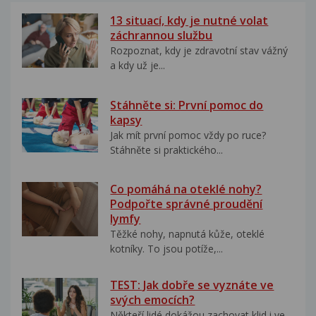
13 situací, kdy je nutné volat
záchrannou službu
Rozpoznat, kdy je zdravotní stav vážný
a kdy už je...
Stáhněte si: První pomoc do
kapsy
Jak mít první pomoc vždy po ruce?
Stáhněte si praktického...
Co pomáhá na oteklé nohy?
Podpořte správné proudění
lymfy
Těžké nohy, napnutá kůže, oteklé
kotníky. To jsou potíže,...
TEST: Jak dobře se vyznáte ve
svých emocích?
Někteří lidé dokážou zachovat klid i ve