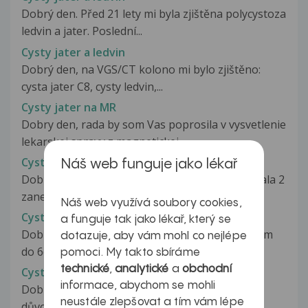
Dobrý den. Před 21 lety mi byla zjištěna polycystoza
ledvin a jater. Poslední...
Cysty jater a ledvin
Dobrý den, na VGS/CT kolono mi bylo zjištěno:
cysta jater C8, cysty ledvin,...
Cysty jater na MR
Dobry den, rada by som Vas poprosila v vysvetlenie
lekarskej spravy z magnetickej...
Cysty ledvin
Náš web funguje jako lékař
Dobry den během jednoho mesice jsem prodělala 2
zanety močového mechyre a vždy...
Náš web využívá soubory cookies,
Cysty ledvin
a funguje tak jako lékař, který se
Dobrý den,mám několik cyst na ledvinách od 1cm
dotazuje, aby vám mohl co nejlépe
do 6cm,lékař mi dlouhodobě tvrdí...
pomoci. My takto sbíráme
technické
,
analytické
a
obchodní
Cysty ledvin
informace, abychom se mohli
Dobrý den, dnes jsem byla ultrazvuku břicha z
neustále zlepšovat a tím vám lépe
důvodu časté bolesti břicha v...