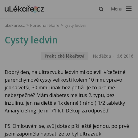
Menu
uLékaře.cz
Poradna lékaře
cysty ledvin
Cysty ledvin
Praktické lékařství
Naďěžda
6.6.2016
Dobrý den, na ultrazvuku ledvin mi objevili vícečetné
parenchymové cysty velikosti kolem 10 mm, vpravo
jedna větší, 30 mm. Jinak bez potíží. Je to pro mě
nebezpečné? Mám diabetes melitus 2. typu, bez
inzulinu, jen na dietě a 1x denně ( ráno ) 1/2 tabletky
Amarylu 3 mg. Je mi 71 let. Děkuji za odpověď.
PS. Omlouvám se, svůj dotaz píši ještě jednou, po prvé
jsem zapoměla napsat, že to byl ultrazvuk