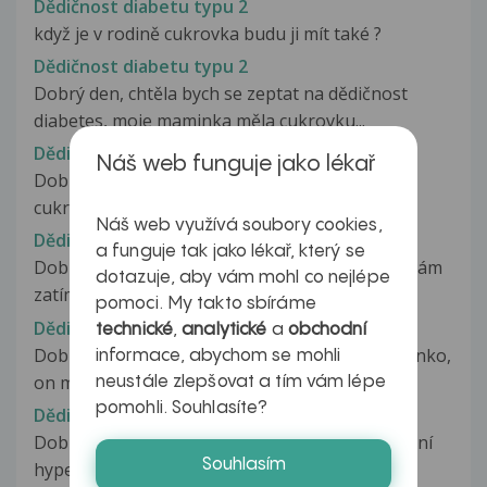
Dědičnost diabetu typu 2
když je v rodině cukrovka budu ji mít také ?
Dědičnost diabetu typu 2
Dobrý den, chtěla bych se zeptat na dědičnost
diabetes, moje maminka měla cukrovku...
Dědičnost diabetu typu 2
Náš web funguje jako lékař
Dobrý den, chtěla bych se zeptat, zda můžu mít
cukrovku i přes negativní krevní...
Náš web využívá soubory cookies,
Dědičnost diabetu typu 2
a funguje tak jako lékař, který se
Dobrý den, mám takový dotaz. Je mi 53 let, nemám
dotazuje, aby vám mohl co nejlépe
zatím žádné zdravotní problémy....
pomoci. My takto sbíráme
Dědičnost epilepsie
technické
,
analytické
a
obchodní
Dobrý den mám dotaz, čekáme s přítelem miminko,
informace, abychom se mohli
on má epileptické záchvaty....
neustále zlepšovat a tím vám lépe
pomohli. Souhlasíte?
Dědičnost familiární hypercholesterolie
Dobrý den. Už dlouhou dobu se léčím s familiární
Souhlasím
hypercholesterolemií. Je mi...