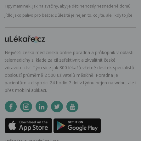
Tipy maminek, jak na svačiny, aby je děti nenosily nesnědené domů
Jídlo jako palivo pro běžce: Důležité je nejen to, co jíte, ale i kdy to jíte
Největší česká medicínská online poradna a průkopník v oblasti
telemedicíny si klade za cíl zefektivnit a zkvalitnit české
zdravotnictví. Tým více jak 300 lékařů včetně desítek specialistů
obslouží průměrně 2 500 uživatelů měsíčně. Poradna je
pacientům k dispozici 24 hodin 7 dní v týdnu nejen na webu, ale i
přes mobilní aplikaci.