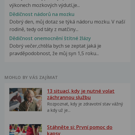
výkonech mozkových výdutí,je...
Dědičnost nádorů na mozku
Dobrý den, můj dotaz se týká nádoru mozku. V naší
rodině, tedy od táty z matčiny...
Dědičnost onemocnění štítné žlázy
Dobrý večer,chtěla bych se zeptat jaká je
pravděpodobnost, že můj syn 1,5 roku...
MOHLO BY VÁS ZAJÍMAT
13 situací, kdy je nutné volat
záchrannou službu
Rozpoznat, kdy je zdravotní stav vážný
a kdy už je...
Stáhněte si: První pomoc do
kapsy