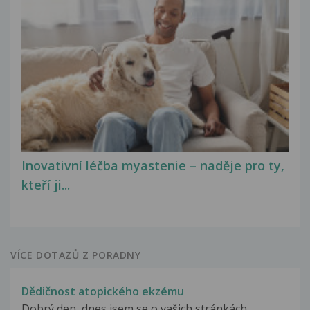
Inovativní léčba myastenie – naděje pro ty,
kteří ji...
VÍCE DOTAZŮ Z PORADNY
Dědičnost atopického ekzému
Dobrý den, dnes jsem se o vašich stránkách