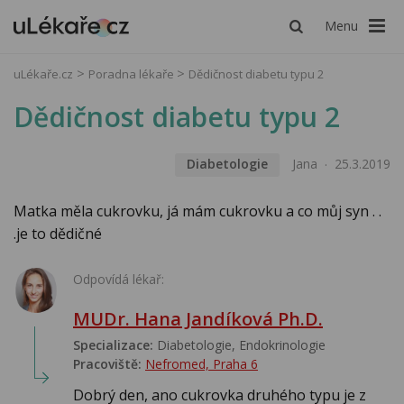
Menu
uLékaře.cz
Poradna lékaře
Dědičnost diabetu typu 2
Dědičnost diabetu typu 2
Diabetologie
Jana
25.3.2019
Matka měla cukrovku, já mám cukrovku a co můj syn . .
.je to dědičné
Odpovídá lékař:
MUDr. Hana Jandíková Ph.D.
Specializace:
Diabetologie, Endokrinologie‎
Pracoviště:
Nefromed, Praha 6
Dobrý den, ano cukrovka druhého typu je z