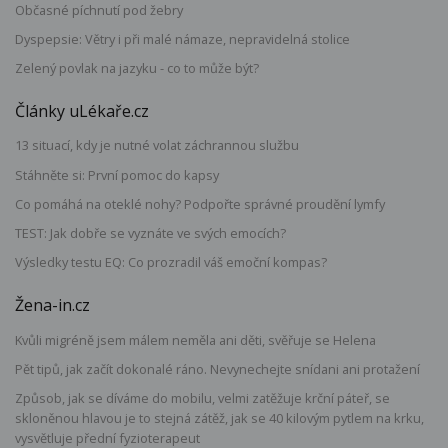
Občasné píchnutí pod žebry
Dyspepsie: Větry i při malé námaze, nepravidelná stolice
Zelený povlak na jazyku - co to může být?
Články uLékaře.cz
13 situací, kdy je nutné volat záchrannou službu
Stáhněte si: První pomoc do kapsy
Co pomáhá na oteklé nohy? Podpořte správné proudění lymfy
TEST: Jak dobře se vyznáte ve svých emocích?
Výsledky testu EQ: Co prozradil váš emoční kompas?
Žena-in.cz
Kvůli migréně jsem málem neměla ani děti, svěřuje se Helena
Pět tipů, jak začít dokonalé ráno. Nevynechejte snídani ani protažení
Způsob, jak se díváme do mobilu, velmi zatěžuje krční páteř, se
skloněnou hlavou je to stejná zátěž, jak se 40 kilovým pytlem na krku,
vysvětluje přední fyzioterapeut