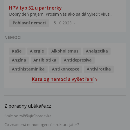
HPV typ 52 u partnerky
Dobrý deň prajem. Prosím Vás ako sa dá vyliečiť vírus...
Pohlavní nemoci
5.10.2023
NEMOCI
Kašel
Alergie
Alkoholismus
Analgetika
Angína
Antibiotika
Antidepresiva
Antihistaminika
Antikoncepce
Antivirotika
Katalog nemocí a vyšetření
Z poradny uLékaře.cz
Stále se zvětšující bradavka
Co znamená nehomogenní struktura jater?