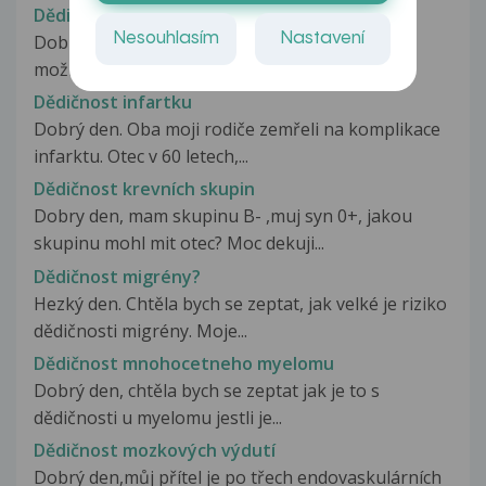
Dědičnost Hodgkinova lymfomu
Nesouhlasím
Nastavení
Dobrý večer.Chtěl bych se Vás zeptat zda-li je
možné, že bych mohl být onkologicky...
Dědičnost infartku
Dobrý den. Oba moji rodiče zemřeli na komplikace
infarktu. Otec v 60 letech,...
Dědičnost krevních skupin
Dobry den, mam skupinu B- ,muj syn 0+, jakou
skupinu mohl mit otec? Moc dekuji...
Dědičnost migrény?
Hezký den. Chtěla bych se zeptat, jak velké je riziko
dědičnosti migrény. Moje...
Dědičnost mnohocetneho myelomu
Dobrý den, chtěla bych se zeptat jak je to s
dědičnosti u myelomu jestli je...
Dědičnost mozkových výdutí
Dobrý den,můj přítel je po třech endovaskulárních