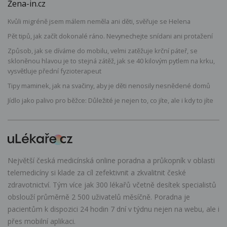
Žena-in.cz
Kvůli migréně jsem málem neměla ani děti, svěřuje se Helena
Pět tipů, jak začít dokonalé ráno. Nevynechejte snídani ani protažení
Způsob, jak se díváme do mobilu, velmi zatěžuje krční páteř, se
skloněnou hlavou je to stejná zátěž, jak se 40 kilovým pytlem na krku,
vysvětluje přední fyzioterapeut
Tipy maminek, jak na svačiny, aby je děti nenosily nesnědené domů
Jídlo jako palivo pro běžce: Důležité je nejen to, co jíte, ale i kdy to jíte
Největší česká medicínská online poradna a průkopník v oblasti
telemedicíny si klade za cíl zefektivnit a zkvalitnit české
zdravotnictví. Tým více jak 300 lékařů včetně desítek specialistů
obslouží průměrně 2 500 uživatelů měsíčně. Poradna je
pacientům k dispozici 24 hodin 7 dní v týdnu nejen na webu, ale i
přes mobilní aplikaci.