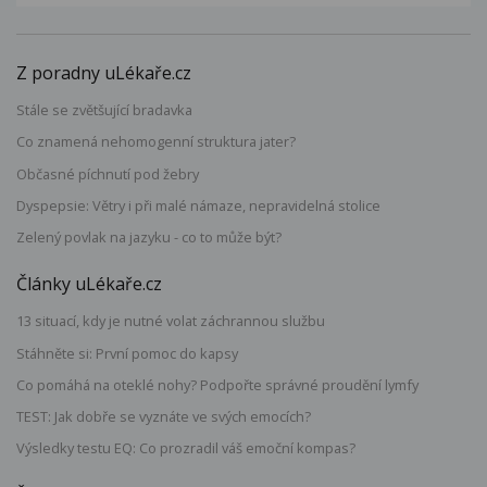
Z poradny uLékaře.cz
Stále se zvětšující bradavka
Co znamená nehomogenní struktura jater?
Občasné píchnutí pod žebry
Dyspepsie: Větry i při malé námaze, nepravidelná stolice
Zelený povlak na jazyku - co to může být?
Články uLékaře.cz
13 situací, kdy je nutné volat záchrannou službu
Stáhněte si: První pomoc do kapsy
Co pomáhá na oteklé nohy? Podpořte správné proudění lymfy
TEST: Jak dobře se vyznáte ve svých emocích?
Výsledky testu EQ: Co prozradil váš emoční kompas?