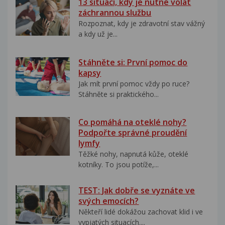
13 situací, kdy je nutné volat
záchrannou službu
Rozpoznat, kdy je zdravotní stav vážný
a kdy už je...
Stáhněte si: První pomoc do
kapsy
Jak mít první pomoc vždy po ruce?
Stáhněte si praktického...
Co pomáhá na oteklé nohy?
Podpořte správné proudění
lymfy
Těžké nohy, napnutá kůže, oteklé
kotníky. To jsou potíže,...
TEST: Jak dobře se vyznáte ve
svých emocích?
Někteří lidé dokážou zachovat klid i ve
vypjatých situacích....