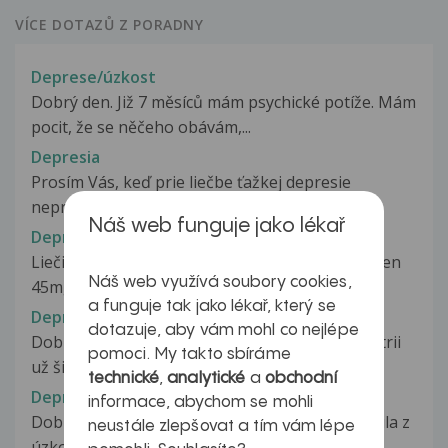
VÍCE DOTAZŮ Z PORADNY
Deprese/úzkost
Dobrý den. Již 7 měsíců mám psychické potíže. Mám
pocit, že se něčeho obávám,...
Depresia
Prosím Vás, keď prie liečbe ťažkej depresie
neprinášajú AD pozitívny účinok...
Náš web funguje jako lékař
Depresia
Liečim sa na depresiu, mám kombináciu Mirzaten
Náš web využívá soubory cookies,
45mg + Citalopram 30mg, na noc...
a funguje tak jako lékař, který se
Depresia, úzkosť
dotazuje, aby vám mohl co nejlépe
Dobrý deň, mám 31 rokov, liečim sa na psychiatrii
pomoci. My takto sbíráme
už šiesty rok,beriem na ráno...
technické
,
analytické
a
obchodní
Depresivní adění
informace, abychom se mohli
Dobrý den, asi před třičtvrtě rokem jsem se lěčila z
neustále zlepšovat a tím vám lépe
úzkostné poruchy( postačila...