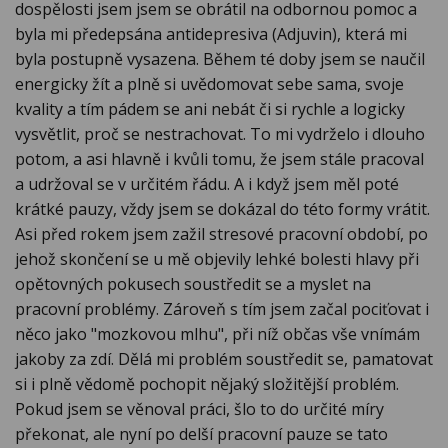
dospělosti jsem jsem se obrátil na odbornou pomoc a
byla mi předepsána antidepresiva (Adjuvin), která mi
byla postupně vysazena. Během té doby jsem se naučil
energicky žít a plně si uvědomovat sebe sama, svoje
kvality a tím pádem se ani nebát či si rychle a logicky
vysvětlit, proč se nestrachovat. To mi vydrželo i dlouho
potom, a asi hlavně i kvůli tomu, že jsem stále pracoval
a udržoval se v určitém řádu. A i když jsem měl poté
krátké pauzy, vždy jsem se dokázal do této formy vrátit.
Asi před rokem jsem zažil stresové pracovní období, po
jehož skončení se u mě objevily lehké bolesti hlavy při
opětovných pokusech soustředit se a myslet na
pracovní problémy. Zároveň s tím jsem začal pociťovat i
něco jako "mozkovou mlhu", při níž občas vše vnímám
jakoby za zdí. Dělá mi problém soustředit se, pamatovat
si i plně vědomě pochopit nějaký složitější problém.
Pokud jsem se věnoval práci, šlo to do určité míry
překonat, ale nyní po delší pracovní pauze se tato