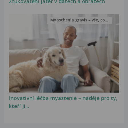
Ztukovatění jater v datech a obrazech
Myasthenia gravis – vše, co...
Inovativní léčba myastenie – naděje pro ty,
kteří ji...