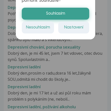
pomohli. Souhlasíte?
Depresivní fáze
Potřeboval bych doporučit typ a dávkování SSRI
Souhlasím
psychofarmak. Tento rok jsem...
Depresivní fáze
Nesouhlasím
Nastavení
Dobrý den, 2 roky jsem pracoval od rana do večera,
spánku bylo málo a s víkendovým...
Depresivní chování, porucha sexuality
Dobrý den, je mi 45 let, jsem 7 let vdovec, otec dvou
synů. Spoluvlastním a...
Depresivní ladění
Dobrý den,prosím o radu,dcera 16 let,žákyně
SOU,odmítá mi chodit do školy,je...
Depresivní ladění
Dobrý den, je mi 17 let a už asi půl roku mám
problém s polykáním (ne, nebolí...
Depresivní ladění, požívání alkoholu