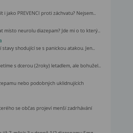
ít i jako PREVENCI proti záchvatu? Nejsem...
t místo neurolu diazepam? Jde mi o to který...
a
stavy shodující se s panickou atakou. Jen...
tíme s dcerou (2roky) letadlem, ale bohužel...
zepamu nebo podobných uklidnujících
terého se občas projeví menší zadrhávání