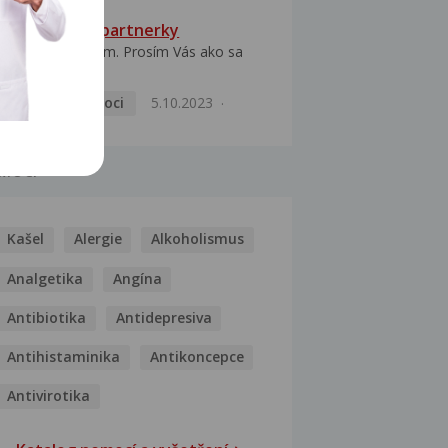
HPV typ 52 u partnerky
Dobrý deň prajem. Prosím Vás ako sa
dá vyliečiť vírus...
Pohlavní nemoci
5.10.2023
MOCI
Kašel
Alergie
Alkoholismus
Analgetika
Angína
Antibiotika
Antidepresiva
Antihistaminika
Antikoncepce
Antivirotika