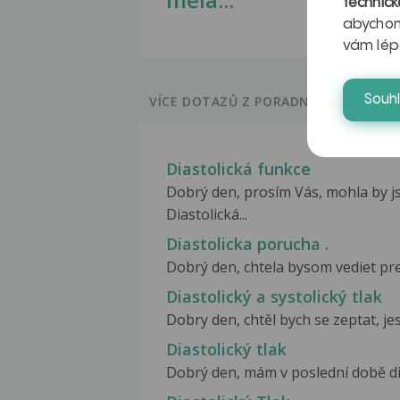
technick
abychom
vám lép
Souh
VÍCE DOTAZŮ Z PORADNY
Diastolická funkce
Dobrý den, prosím Vás, mohla by js
Diastolická...
Diastolicka porucha .
Dobrý den, chtela bysom vediet preco
Diastolický a systolický tlak
Dobry den, chtěl bych se zeptat, jes
Diastolický tlak
Dobrý den, mám v poslední době dias