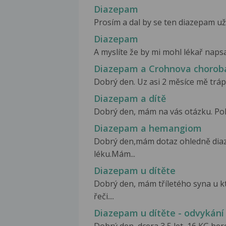
Diazepam
Prosím a dal by se ten diazepam už
Diazepam
A myslíte že by mi mohl lékař napsa
Diazepam a Crohnova chorob
Dobrý den. Uz asi 2 měsíce mě trápí 
Diazepam a dítě
Dobrý den, mám na vás otázku. Pole
Diazepam a hemangiom
Dobrý den,mám dotaz ohledně dia
léku.Mám...
Diazepam u dítěte
Dobrý den, mám tříletého syna u k
řeči....
Diazepam u dítěte - odvykání