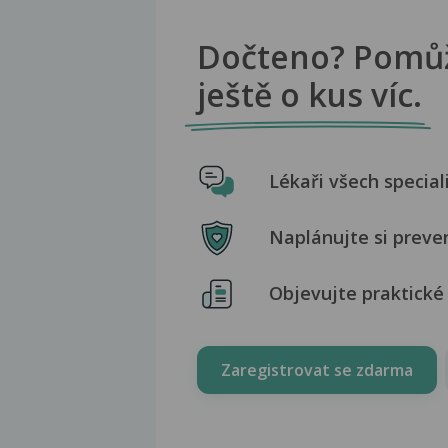
Dočteno? Pomů
ještě o kus víc.
Lékaři všech special
Naplánujte si preve
Objevujte praktické 
Zaregistrovat se zdarma