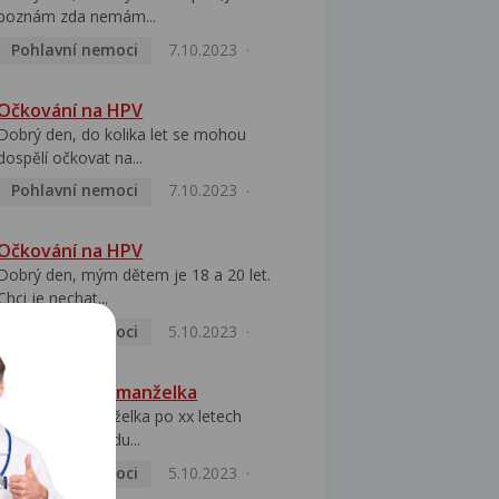
poznám zda nemám...
Pohlavní nemoci
7.10.2023
Očkování na HPV
Dobrý den, do kolika let se mohou
dospělí očkovat na...
Pohlavní nemoci
7.10.2023
Očkování na HPV
Dobrý den, mým dětem je 18 a 20 let.
Chci je nechat...
Pohlavní nemoci
5.10.2023
HPV pozitivní manželka
Dobrý den, manželka po xx letech
přivezla z Východu...
Pohlavní nemoci
5.10.2023