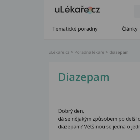
Tematické poradny
Články
uLékaře.cz
Poradna lékaře
diazepam
Diazepam
Dobrý den,
dá se nějakým způsobem po delší do
diazepam? Většinou se jedná o jed