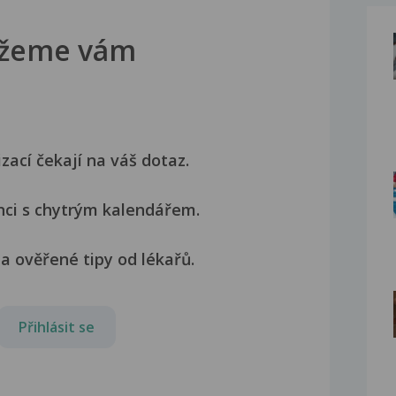
žeme vám
izací čekají na váš dotaz.
nci s chytrým kalendářem.
a ověřené tipy od lékařů.
Přihlásit se