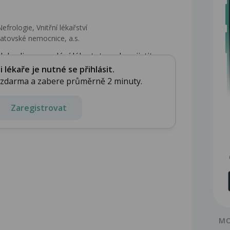
efrologie, Vnitřní lékařství
latovské nemocnice, a.s.
 hodin po podání léku toto nelze zjistit. ...
lékaře je nutné se přihlásit.
e zdarma a zabere průměrně 2 minuty.
Zaregistrovat
MO