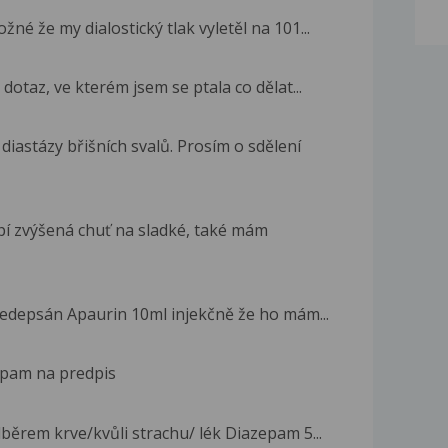
né že my dialostický tlak vyletěl na 101...
dotaz, ve kterém jsem se ptala co dělat...
astázy břišních svalů. Prosím o sdělení
pí zvýšená chuť na sladké, také mám
předepsán Apaurin 10ml injekčně že ho mám...
epam na predpis
dběrem krve/kvůli strachu/ lék Diazepam 5...