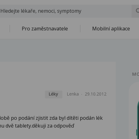
Pro zaměstnavatele
Mobilní aplikace
MO
Léky
Lenka
29.10.2012
bě po podání zjistit zda byl dítěti podán lék
nu dvě tablety.děkuji za odpověď