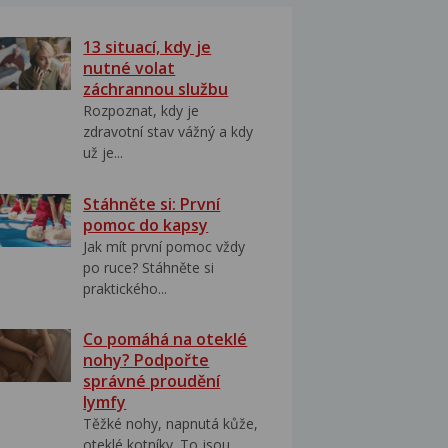
13 situací, kdy je
nutné volat
záchrannou službu
Rozpoznat, kdy je
zdravotní stav vážný a kdy
už je...
Stáhněte si: První
pomoc do kapsy
Jak mít první pomoc vždy
po ruce? Stáhněte si
praktického...
Co pomáhá na oteklé
nohy? Podpořte
správné proudění
lymfy
Těžké nohy, napnutá kůže,
oteklé kotníky. To jsou