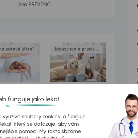
jako PREVENCI...
na zdravá játra?
Myasthenia gravis – vše, co...
kovatění
Inovativní
b funguje jako lékař
r v datech a
léčba
azech
myastenie –
 využívá soubory cookies, a funguje
naděje pro ty,
 lékař, který se dotazuje, aby vám
 nejlépe pomoci. My takto sbíráme
kteří ji...