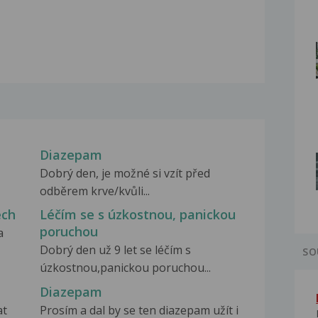
Diazepam
Dobrý den, je možné si vzít před
odběrem krve/kvůli...
ech
Léčím se s úzkostnou, panickou
poruchou
a
Dobrý den už 9 let se léčím s
SO
úzkostnou,panickou poruchou...
Diazepam
at
Prosím a dal by se ten diazepam užít i