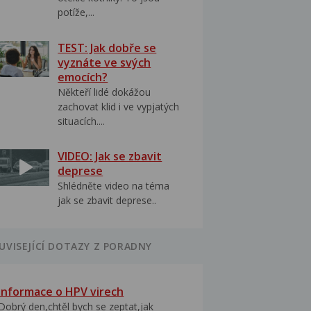
potíže,...
TEST: Jak dobře se
vyznáte ve svých
emocích?
Někteří lidé dokážou
zachovat klid i ve vypjatých
situacích....
VIDEO: Jak se zbavit
deprese
Shlédněte video na téma
jak se zbavit deprese..
UVISEJÍCÍ DOTAZY Z PORADNY
Informace o HPV virech
Dobrý den,chtěl bych se zeptat,jak