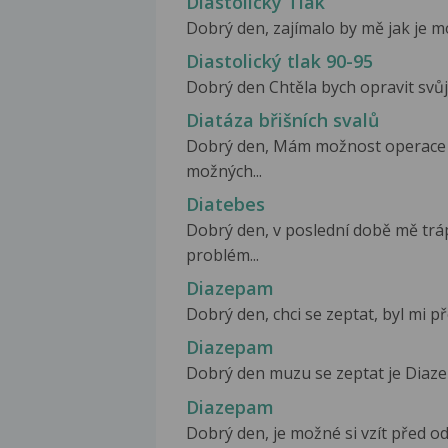
Diastolický Tlak
Dobrý den, zajímalo by mě jak je mož
Diastolický tlak 90-95
Dobrý den Chtěla bych opravit svůj 
Diatáza břišních svalů
Dobrý den, Mám možnost operace di
možných...
Diatebes
Dobrý den, v poslední době mě trá
problém...
Diazepam
Dobrý den, chci se zeptat, byl mi 
Diazepam
Dobrý den muzu se zeptat je Diaz
Diazepam
Dobrý den, je možné si vzít před o