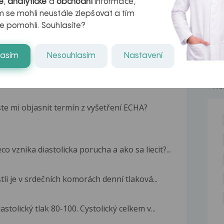
é
,
analytické
a
obchodní
informace,
 se mohli neustále zlepšovat a tím
e pomohli. Souhlasíte?
lasím
Nesouhlasím
Nastavení
NE
te mi objasnit termín z vyšetření ECHA?
 vznika diastolicka porucha a ako sa liecit?...
tli je v srdečních komorách denní tlaková...
tolický tlak 80-100. Cystolický celkem v...