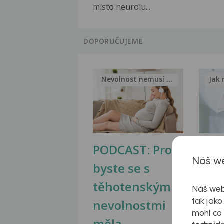
místo neurolu...
DOPORUČUJEME
Nevolnost nemusí být nutnou...
Jak 
PODCAST: Proč
Ztu
Náš we
byste se s
jate
těhotenskými
obr
Náš web
nevolnostmi
tak jako
mohl co
měla...