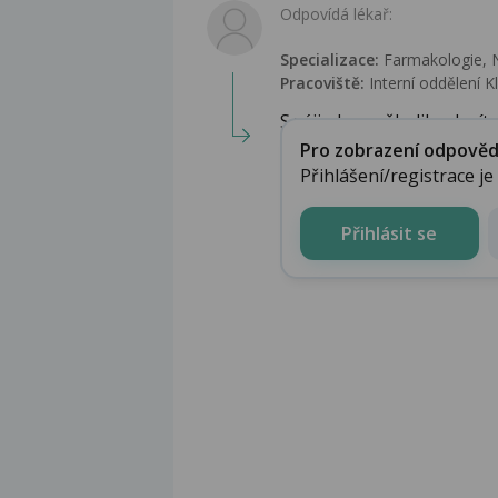
Odpovídá lékař:
Specializace:
Farmakologie‎, N
Pracoviště:
Interní oddělení K
S výjimkou několika desítek
Pro zobrazení odpovědi 
Přihlášení/registrace j
Přihlásit se