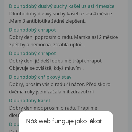
Dlouhodobý dusivý suchý kašel uz asi 4 měsíce
Dlouhodobý dusivý suchý kašel uz asi 4 měsíce
.Mam 3 antibiotika žádné zlepšení...
Dlouhodobý chrapot
Dobrý den, poprosím o radu. Mamka asi 2 měsíce
zpět byla nemocná, ztratila úplně...
Dlouhodobý chrapot
Dobrý den, již delší dobu mě trápí chrapot.
Objevuje se zvláště, když mluvím....
Dlouhodobý chřipkový stav
Dobrý, prosím vás o radu či názor. Před skoro
dvěma roky jsem začala mít zdravotrní...
Dlouhodoby kasel
Dobry den,moc prosim o radu. Trapi me
dlouhodoby kasel,myslim tim,ze doberu...
Náš web funguje jako lékař
Dlouhodoby kasel me 5 lete dcerky
Dobry den,,Vazena MUDR. Novakova bydlim ve