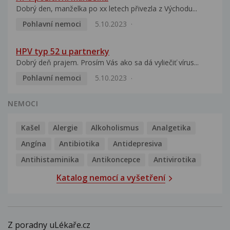
Dobrý den, manželka po xx letech přivezla z Východu...
Pohlavní nemoci
5.10.2023
HPV typ 52 u partnerky
Dobrý deň prajem. Prosím Vás ako sa dá vyliečiť vírus...
Pohlavní nemoci
5.10.2023
NEMOCI
Kašel
Alergie
Alkoholismus
Analgetika
Angína
Antibiotika
Antidepresiva
Antihistaminika
Antikoncepce
Antivirotika
Katalog nemocí a vyšetření
Z poradny uLékaře.cz