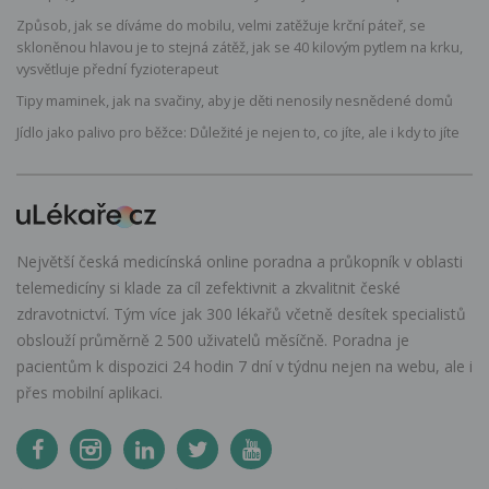
Způsob, jak se díváme do mobilu, velmi zatěžuje krční páteř, se
skloněnou hlavou je to stejná zátěž, jak se 40 kilovým pytlem na krku,
vysvětluje přední fyzioterapeut
Tipy maminek, jak na svačiny, aby je děti nenosily nesnědené domů
Jídlo jako palivo pro běžce: Důležité je nejen to, co jíte, ale i kdy to jíte
Největší česká medicínská online poradna a průkopník v oblasti
telemedicíny si klade za cíl zefektivnit a zkvalitnit české
zdravotnictví. Tým více jak 300 lékařů včetně desítek specialistů
obslouží průměrně 2 500 uživatelů měsíčně. Poradna je
pacientům k dispozici 24 hodin 7 dní v týdnu nejen na webu, ale i
přes mobilní aplikaci.