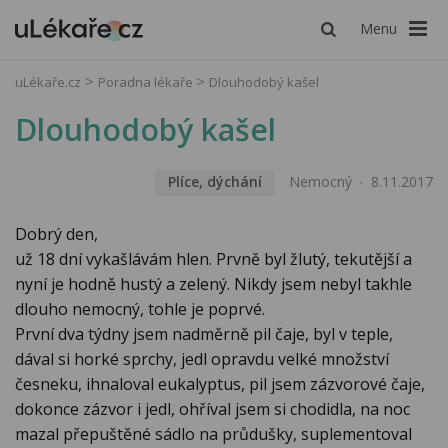
Menu
uLékaře.cz
Poradna lékaře
Dlouhodobý kašel
Dlouhodobý kašel
Plíce, dýchání
Nemocný
8.11.2017
Dobrý den,
už 18 dní vykašlávám hlen. Prvně byl žlutý, tekutější a
nyní je hodně hustý a zelený. Nikdy jsem nebyl takhle
dlouho nemocný, tohle je poprvé.
První dva týdny jsem nadměrně pil čaje, byl v teple,
dával si horké sprchy, jedl opravdu velké množství
česneku, ihnaloval eukalyptus, pil jsem zázvorové čaje,
dokonce zázvor i jedl, ohříval jsem si chodidla, na noc
mazal přepuštěné sádlo na průdušky, suplementoval