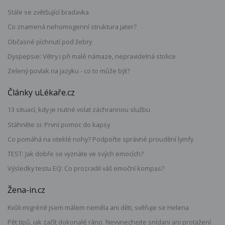
Stále se zvětšující bradavka
Co znamená nehomogenní struktura jater?
Občasné píchnutí pod žebry
Dyspepsie: Větry i při malé námaze, nepravidelná stolice
Zelený povlak na jazyku - co to může být?
Články uLékaře.cz
13 situací, kdy je nutné volat záchrannou službu
Stáhněte si: První pomoc do kapsy
Co pomáhá na oteklé nohy? Podpořte správné proudění lymfy
TEST: Jak dobře se vyznáte ve svých emocích?
Výsledky testu EQ: Co prozradil váš emoční kompas?
Žena-in.cz
Kvůli migréně jsem málem neměla ani děti, svěřuje se Helena
Pět tipů, jak začít dokonalé ráno. Nevynechejte snídani ani protažení