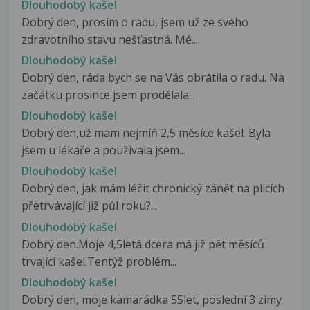
Dlouhodobý kašel
Dobrý den, prosím o radu, jsem už ze svého
zdravotního stavu nešťastná. Mé...
Dlouhodobý kašel
Dobrý den, ráda bych se na Vás obrátila o radu. Na
začátku prosince jsem prodělala...
Dlouhodobý kašel
Dobrý den,už mám nejmíň 2,5 měsíce kašel. Byla
jsem u lékaře a použivala jsem...
Dlouhodobý kašel
Dobrý den, jak mám léčit chronický zánět na plicích
přetrvávající již půl roku?...
Dlouhodobý kašel
Dobrý den.Moje 4,5letá dcera má již pět měsíců
trvající kašel.Tentýž problém...
Dlouhodobý kašel
Dobrý den, moje kamarádka 55let, poslední 3 zimy