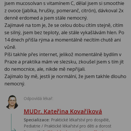
jsem mucosolvan s vitamínem C, dělal jsem si smoothie
z ovoce (jablka, hrušky, pomeranč, citrón), dávkoval 2x
denně erdomed a jsem stále nemocný.
Zajímavé na tom je, že se celou dobu cítím stejně, cítím
se silný, jsem bez teploty, ale stále vykašlávám hlen. Po
14 dnech přišla rýma a momentálně necítím chutě ani
vůně.
Píši takhle přes internet, jelikož momentálně bydlím v
Praze a praktika mám ve slezsku, zkoušel jsem s tím jít
do nemocnice, ale, nikde mě nepřijali.
Zajímalo by mě, jestli je normální, že jsem takhle dlouho
nemocný.
Odpovídá lékař:
MUDr. Kateřina Kovaříková
Specializace:
Praktické lékařství pro dospělé,
Pediatrie / Praktické lékařství pro děti a dorost