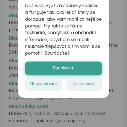
Náš web využívá soubory cookies,
Velke Britanii a mam malou 5 letou...
a funguje tak jako lékař, který se
Dlouhodoby kasel u kojence
dotazuje, aby vám mohl co nejlépe
Dobry den, mame podobny problem. Mam doma
pomoci. My takto sbíráme
petimesicni miminko a neustale kasle,...
technické
,
analytické
a
obchodní
Dlouhodobý kašel
informace, abychom se mohli
Dobrý den,mám dotaz mám dceru 4letou.Od května
neustále zlepšovat a tím vám lépe
2019 trpí kašlem.Doktoři ji dávaly...
pomohli. Souhlasíte?
Dlouhodobý kašel
Dobrý den, již od září 2014 mám kašel, který se
Souhlasím
zhoršuje při námaze, dlouhém...
Dlouhodobý kašel
Nesouhlasím
Nastavení
Mám dlouhodobý kašel s vykašláváním hlenu.ORL
negativni alergie negativní.Na...
Dlouhodobý kašel
Dobrý den, na konci listopadu jsem začala být
nemocná. Trápila mě rýma a úporný...