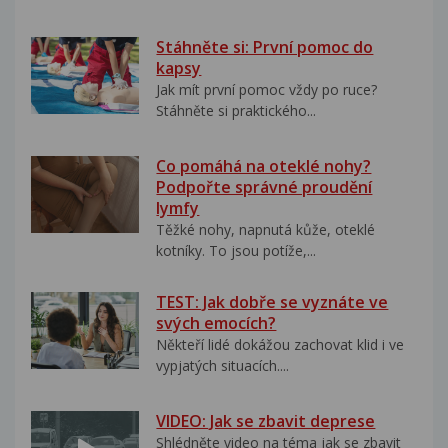
Stáhněte si: První pomoc do
kapsy
Jak mít první pomoc vždy po ruce?
Stáhněte si praktického...
Co pomáhá na oteklé nohy?
Podpořte správné proudění
lymfy
Těžké nohy, napnutá kůže, oteklé
kotníky. To jsou potíže,...
TEST: Jak dobře se vyznáte ve
svých emocích?
Někteří lidé dokážou zachovat klid i ve
vypjatých situacích....
VIDEO: Jak se zbavit deprese
Shlédněte video na téma jak se zbavit