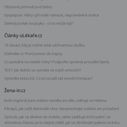
Občasné píchnutí pod žebry
Dyspepsie: Větry i při malé námaze, nepravidelná stolice
Zelený povlak na jazyku - co to může být?
Články uLékaře.cz
13 situací, kdy je nutné volat záchrannou službu
Stáhněte si: První pomoc do kapsy
Co pomáhá na oteklé nohy? Podpořte správné proudění lymfy
TEST: Jak dobře se vyznáte ve svých emocích?
Výsledky testu EQ: Co prozradil váš emoční kompas?
Žena-in.cz
Kvůli migréně jsem málem neměla ani děti, svěřuje se Helena
Pět tipů, jak začít dokonalé ráno. Nevynechejte snídani ani protažení
Způsob, jak se díváme do mobilu, velmi zatěžuje krční páteř, se
skloněnou hlavou je to stejná zátěž, jak se 40 kilovým pytlem na krku,