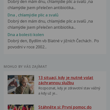
Dobrý den mám dnu, chlamýdie plic a svalů ,na
chlamýdie jsem přelečen antibiotika...
Dna , chlamýdie plic a svalů
Dobrý den mám dnu, chlamýdie plic a svalů ,na
chlamýdie jsem přelečen antibiotika...
Dna a bolesti kolen
Dobrý den, Bydlím vb Blatné v jižních Čechách . Po
povodni v roce 2002...
MOHLO BY VÁS ZAJÍMAT
13 situací, kdy je nutné volat
záchrannou službu
Rozpoznat, kdy je zdravotní stav vážný
a kdy už je...
Stáhněte si: První pomoc do