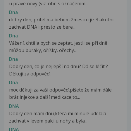
u pravé novy (viz. obr. s označením...
Dna
dobry den, pritel ma behem 2mesicu jiz 3 akutni
zachvat DNA i presto ze bere...
Dna
Vážení, chtěla bych se zeptat, jestli se při dně
můžou buráky, oříšky, ořechy...
Dna
Dobrý den, co je nejlepší na dnu? Dá se léčit ?
Děkuji za odpověď.
Dna
moc děkuji za vaší odpověď,píšete že mám dále
brát injekce a další medikace,to...
DNA
Dobry den mam dnu,ktera mi minule udelala
zachvat v levem palci u nohy a byla...
DNA