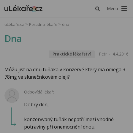
Menu
uLékaře.cz
Poradna lékaře
dna
Dna
Praktické lékařství
Petr
4.4.2016
Můžu jíst na dnu tuňáka v konzervě který má omega 3
78mg ve slunečnicovém oleji?
Odpovídá lékař:
Dobrý den,
konzervvaný tuňák nepatří mezi vhodné
potraviny při onemocnění dnou.