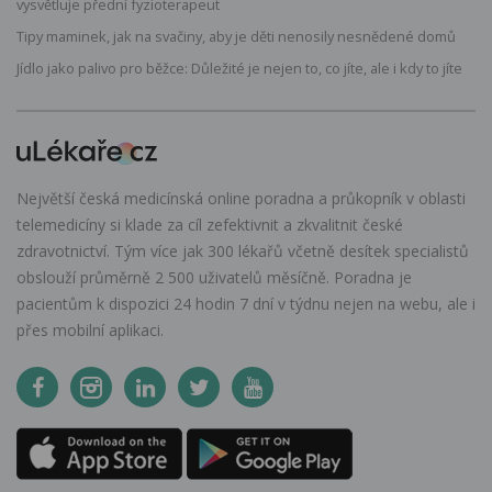
vysvětluje přední fyzioterapeut
Tipy maminek, jak na svačiny, aby je děti nenosily nesnědené domů
Jídlo jako palivo pro běžce: Důležité je nejen to, co jíte, ale i kdy to jíte
Největší česká medicínská online poradna a průkopník v oblasti
telemedicíny si klade za cíl zefektivnit a zkvalitnit české
zdravotnictví. Tým více jak 300 lékařů včetně desítek specialistů
obslouží průměrně 2 500 uživatelů měsíčně. Poradna je
pacientům k dispozici 24 hodin 7 dní v týdnu nejen na webu, ale i
přes mobilní aplikaci.