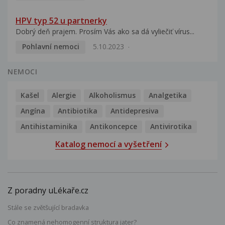
HPV typ 52 u partnerky
Dobrý deň prajem. Prosím Vás ako sa dá vyliečiť vírus...
Pohlavní nemoci
5.10.2023
NEMOCI
Kašel
Alergie
Alkoholismus
Analgetika
Angína
Antibiotika
Antidepresiva
Antihistaminika
Antikoncepce
Antivirotika
Katalog nemocí a vyšetření
Z poradny uLékaře.cz
Stále se zvětšující bradavka
Co znamená nehomogenní struktura jater?