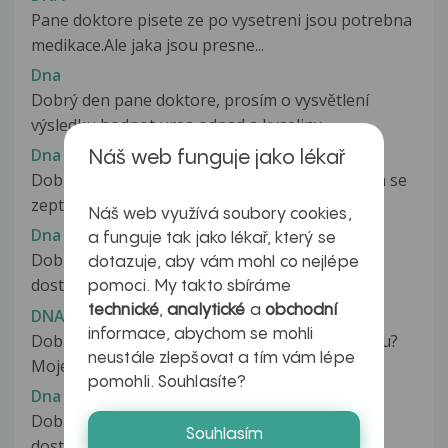
Pane doktore pisete ze po vysetreni jsou potrebna
medikace.Ale jaka jsou presne...
Dna
Dobrý den pane doktore, prosím o vysvětlení
výsledku hodnot urea odpad a kyseliny...
Dna
Náš web funguje jako lékař
Dobrý den, můj příbuzný má DNU a chtěla bych se
zeptat, do jaké nemocnice v...
Náš web využívá soubory cookies,
Dna
a funguje tak jako lékař, který se
Dobrý den, chtěla bych se zeptat- dnes jsem
dotazuje, aby vám mohl co nejlépe
dostala výsledky odběrů krvi a...
pomoci. My takto sbíráme
technické
,
analytické
a
obchodní
DNA
informace, abychom se mohli
Dobrý den, chtěla bych se zeptat, zdali mám dnu?
neustále zlepšovat a tím vám lépe
Moje doktorka mi delala testy...
pomohli. Souhlasíte?
Dna
Dobrý den, prosím o radu. Moje 90-letá matka
Souhlasím
dostala dnu a její stav je dost...