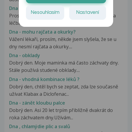
Dna - Colchicum-dispert
Nesouhlasím
Nastavení
Prosím o radu! Při dnovém záchvatu mi pomohla
léčba Colchicum-dispert, který...
Dna - mohu rajčata a okurky?
Vážení lékaři, prosím, někde jsem slyšela, že se u
dny nesmí rajčata a okurky....
Dna - obklady
Dobrý den. Moje maminka má často záchvaty dny.
Stále používá studené obklady....
Dna - vhodná kombinace léků ?
Dobrý den, chtěl bych se zeptat, zda lze současně
užívat Klabax a Diclofenac...
Dna - zánět kloubu palce
Dobrý den. Asi 20 let trpím přibližně dvakrát do
roka záchvatem dny.Užívám...
Dna , chlamýdie plic a svalů