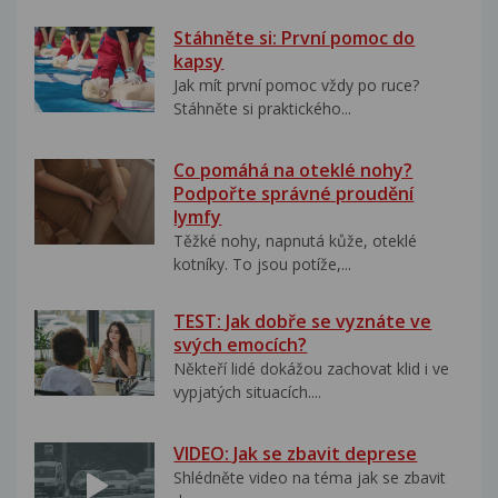
Stáhněte si: První pomoc do
kapsy
Jak mít první pomoc vždy po ruce?
Stáhněte si praktického...
Co pomáhá na oteklé nohy?
Podpořte správné proudění
lymfy
Těžké nohy, napnutá kůže, oteklé
kotníky. To jsou potíže,...
TEST: Jak dobře se vyznáte ve
svých emocích?
Někteří lidé dokážou zachovat klid i ve
vypjatých situacích....
VIDEO: Jak se zbavit deprese
Shlédněte video na téma jak se zbavit