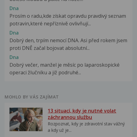
Dna
Prosím o radu,kde získat opravdu pravdivý seznam
potravin,které nepříznivě ovlivňují...
Dna
Dobrý den, trpím nemocí DNA. Asi před rokem jsem
proti DNĚ začal bojovat absolutní...
Dna
Dobrý večer, manžel je měsíc po laparoskopické
operaci žlučníku a již podruhé...
MOHLO BY VÁS ZAJÍMAT
13 situací, kdy je nutné volat
záchrannou službu
Rozpoznat, kdy je zdravotní stav vážný
a kdy už je...