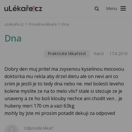
Menu
uLékaře.cz
Poradna lékaře
Dna
Dna
Praktické lékařství
Karol
17.6.2016
Dobry den muj pritel ma zvysenou kyselinou mocovou
doktorka mu rekla aby drzel dietu ale on nevi ani co
snim je jestli je to tedy dna nebo ne. mel bolesti leveho
kolene myslite ze na to melo vliv? stale si stezuje ze je
unaveny a ze ho boli klouby nechce ani chodit ven .. je
hubeny meri 170 cm a vazi 63kg
mohly by jste mi prosim potadit dekuji za odpoved
Odpovídá lékař: