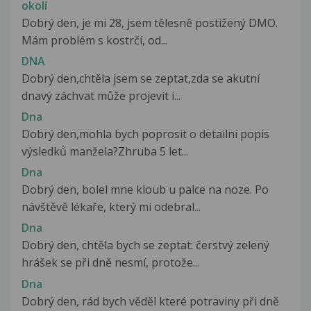
okolí
Dobrý den, je mi 28, jsem tělesně postižený DMO.
Mám problém s kostrčí, od...
DNA
Dobrý den,chtěla jsem se zeptat,zda se akutní
dnavý záchvat může projevit i...
Dna
Dobrý den,mohla bych poprosit o detailní popis
výsledků manžela?Zhruba 5 let...
Dna
Dobrý den, bolel mne kloub u palce na noze. Po
návštěvě lékaře, který mi odebral...
Dna
Dobrý den, chtěla bych se zeptat: čerstvý zelený
hrášek se při dně nesmí, protože...
Dna
Dobrý den, rád bych věděl které potraviny při dně