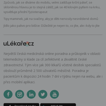
Způsob, jak se díváme do mobilu, velmi zatěžuje krční páteř, se
skloněnou hlavou je to stejná zátěž, jak se 40 kilovým pytlem na krku,
vysvětluje přední fyzioterapeut
Tipy maminek, jak na svačiny, aby je děti nenosily nesnědené domů
Jídlo jako palivo pro běžce: Důležité je nejen to, co jíte, ale i kdy to jíte
Největší česká medicínská online poradna a průkopník v oblasti
telemedicíny si klade za cíl zefektivnit a zkvalitnit české
zdravotnictví. Tým více jak 300 lékařů včetně desítek specialistů
obslouží průměrně 2 500 uživatelů měsíčně. Poradna je
pacientům k dispozici 24 hodin 7 dní v týdnu nejen na webu, ale i
přes mobilní aplikaci.