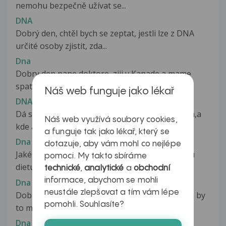
nemohu bezpečně užívat se...
DNA
Dobrý den, chtěl bych se zeptat, jestli lze z DNA
určité osoby zjistit, zda...
Dna
Dobry den pane doktore, ziji v Kanade a mame
spatne zdravotnictvi. Mam uz 6...
Náš web funguje jako lékař
DNA
Dá se ověřit otcovství na 100%porovnáním Dna,a
Náš web využívá soubory cookies,
kde a jakou DNA?,potřeboval bych...
a funguje tak jako lékař, který se
Dna
dotazuje, aby vám mohl co nejlépe
Jaké léky pomáhají? Je třeba dodržovat nějakou
pomoci. My takto sbíráme
dietu? Dá se dna vyléčit? Děkuji...
technické
,
analytické
a
obchodní
informace, abychom se mohli
Dna
neustále zlepšovat a tím vám lépe
Dobrý den Prosím dá se dle fotografie určit zda by
pomohli. Souhlasíte?
to mohl bych záchvat DNY?...
Dna