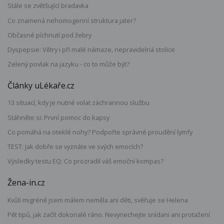
Stále se zvětšující bradavka
Co znamená nehomogenní struktura jater?
Občasné píchnutí pod žebry
Dyspepsie: Větry i při malé námaze, nepravidelná stolice
Zelený povlak na jazyku - co to může být?
Články uLékaře.cz
13 situací, kdy je nutné volat záchrannou službu
Stáhněte si: První pomoc do kapsy
Co pomáhá na oteklé nohy? Podpořte správné proudění lymfy
TEST: Jak dobře se vyznáte ve svých emocích?
Výsledky testu EQ: Co prozradil váš emoční kompas?
Žena-in.cz
Kvůli migréně jsem málem neměla ani děti, svěřuje se Helena
Pět tipů, jak začít dokonalé ráno. Nevynechejte snídani ani protažení