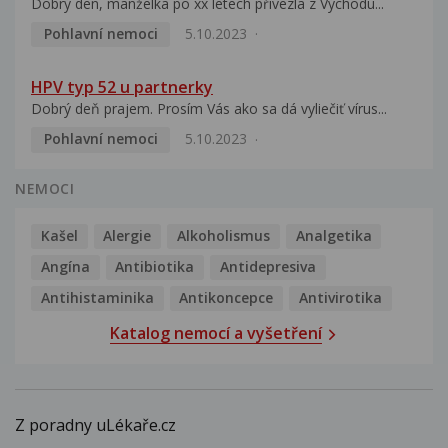
Dobrý den, manželka po xx letech přivezla z Východu...
Pohlavní nemoci
5.10.2023
HPV typ 52 u partnerky
Dobrý deň prajem. Prosím Vás ako sa dá vyliečiť vírus...
Pohlavní nemoci
5.10.2023
NEMOCI
Kašel
Alergie
Alkoholismus
Analgetika
Angína
Antibiotika
Antidepresiva
Antihistaminika
Antikoncepce
Antivirotika
Katalog nemocí a vyšetření
Z poradny uLékaře.cz