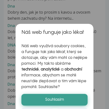
Dna
Dobry den, jak je to prosim s kavou a ovocem
behem zachvatu dny? Na internetu...
Dna
Dobry den pane doktore, pani doktorko. Je mi 50
Náš web funguje jako lékař
let, mam artritidu 2 stupne...
DNA
Náš web využívá soubory cookies,
Dobrý den, uz nekolik tydnu mam zachvatovite
a funguje tak jako lékař, který se
bolesti kloubu u palce na noze....
dotazuje, aby vám mohl co nejlépe
pomoci. My takto sbíráme
Dna
technické
,
analytické
a
obchodní
Dobrý den, trpím nemocí DNA. Asi před rokem jsem
informace, abychom se mohli
proti DNĚ začal bojovat absolutní...
neustále zlepšovat a tím vám lépe
Dna
pomohli. Souhlasíte?
Dobrý večer, manžel je měsíc po laparoskopické
operaci žlučníku a již podruhé...
Souhlasím
Dna