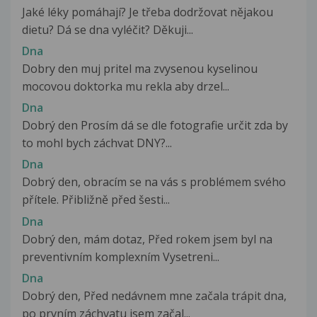
Jaké léky pomáhají? Je třeba dodržovat nějakou
dietu? Dá se dna vyléčit? Děkuji...
Dna
Dobry den muj pritel ma zvysenou kyselinou
mocovou doktorka mu rekla aby drzel...
Dna
Dobrý den Prosím dá se dle fotografie určit zda by
to mohl bych záchvat DNY?...
Dna
Dobrý den, obracím se na vás s problémem svého
přítele. Přibližně před šesti...
Dna
Dobrý den, mám dotaz, Před rokem jsem byl na
preventivním komplexním Vysetreni...
Dna
Dobrý den, Před nedávnem mne začala trápit dna,
po prvním záchvatu jsem začal...