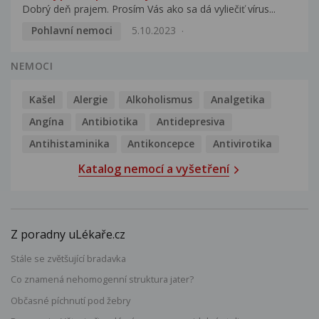
Dobrý deň prajem. Prosím Vás ako sa dá vyliečiť vírus...
Pohlavní nemoci
5.10.2023
NEMOCI
Kašel
Alergie
Alkoholismus
Analgetika
Angína
Antibiotika
Antidepresiva
Antihistaminika
Antikoncepce
Antivirotika
Katalog nemocí a vyšetření
Z poradny uLékaře.cz
Stále se zvětšující bradavka
Co znamená nehomogenní struktura jater?
Občasné píchnutí pod žebry