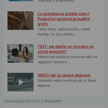
Stáhněte si praktického...
Co pomáhá na oteklé nohy?
Podpořte správné proudění
lymfy
Těžké nohy, napnutá kůže, oteklé
kotníky. To jsou potíže,...
TEST: Jak dobře se vyznáte ve
svých emocích?
Někteří lidé dokážou zachovat klid i ve
vypjatých situacích....
VIDEO: Jak se zbavit deprese
Shlédněte video na téma jak se zbavit
deprese..
SOUVISEJÍCÍ DOTAZY Z PORADNY