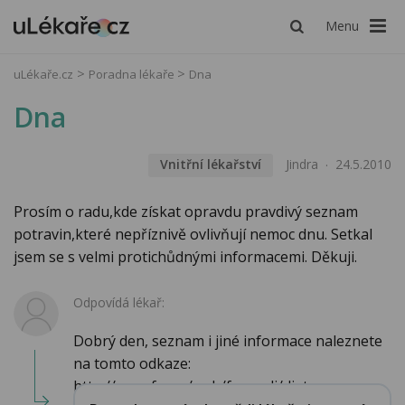
Menu
uLékaře.cz
Poradna lékaře
Dna
Dna
Vnitřní lékařství
Jindra
24.5.2010
Prosím o radu,kde získat opravdu pravdivý seznam
potravin,které nepříznivě ovlivňují nemoc dnu. Setkal
jsem se s velmi protichůdnými informacemi. Děkuji.
Odpovídá lékař:
Dobrý den, seznam i jiné informace naleznete
na tomto odkaze:
http://www.fzv.cz/web/fzv-radi/diet...