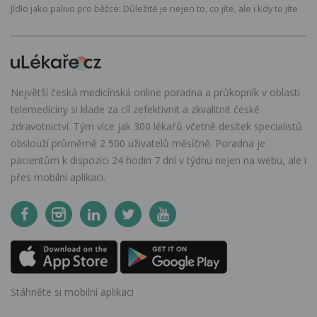
Jídlo jako palivo pro běžce: Důležité je nejen to, co jíte, ale i kdy to jíte
Největší česká medicínská online poradna a průkopník v oblasti
telemedicíny si klade za cíl zefektivnit a zkvalitnit české
zdravotnictví. Tým více jak 300 lékařů včetně desítek specialistů
obslouží průměrně 2 500 uživatelů měsíčně. Poradna je
pacientům k dispozici 24 hodin 7 dní v týdnu nejen na webu, ale i
přes mobilní aplikaci.
Stáhněte si mobilní aplikaci