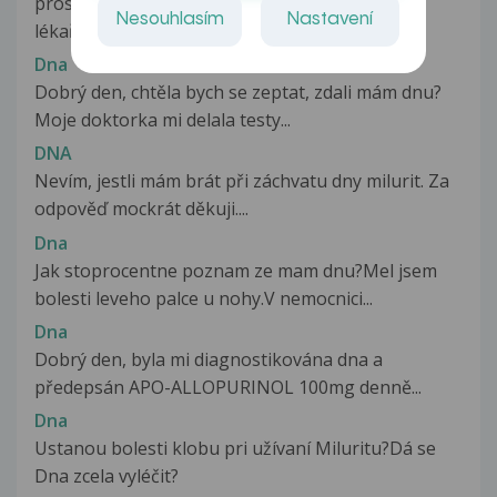
prosím chci se zeptat ve středu mi odebral můj
Nesouhlasím
Nastavení
lékař prášky na dnu Adenuric...
Dna
Dobrý den, chtěla bych se zeptat, zdali mám dnu?
Moje doktorka mi delala testy...
DNA
Nevím, jestli mám brát při záchvatu dny milurit. Za
odpověď mockrát děkuji....
Dna
Jak stoprocentne poznam ze mam dnu?Mel jsem
bolesti leveho palce u nohy.V nemocnici...
Dna
Dobrý den, byla mi diagnostikována dna a
předepsán APO-ALLOPURINOL 100mg denně...
Dna
Ustanou bolesti klobu pri užívaní Miluritu?Dá se
Dna zcela vyléčit?