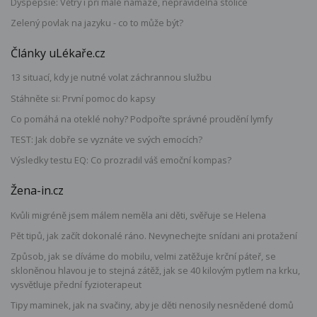
Dyspepsie: Větry i při malé námaze, nepravidelná stolice
Zelený povlak na jazyku - co to může být?
Články uLékaře.cz
13 situací, kdy je nutné volat záchrannou službu
Stáhněte si: První pomoc do kapsy
Co pomáhá na oteklé nohy? Podpořte správné proudění lymfy
TEST: Jak dobře se vyznáte ve svých emocích?
Výsledky testu EQ: Co prozradil váš emoční kompas?
Žena-in.cz
Kvůli migréně jsem málem neměla ani děti, svěřuje se Helena
Pět tipů, jak začít dokonalé ráno. Nevynechejte snídani ani protažení
Způsob, jak se díváme do mobilu, velmi zatěžuje krční páteř, se
skloněnou hlavou je to stejná zátěž, jak se 40 kilovým pytlem na krku,
vysvětluje přední fyzioterapeut
Tipy maminek, jak na svačiny, aby je děti nenosily nesnědené domů