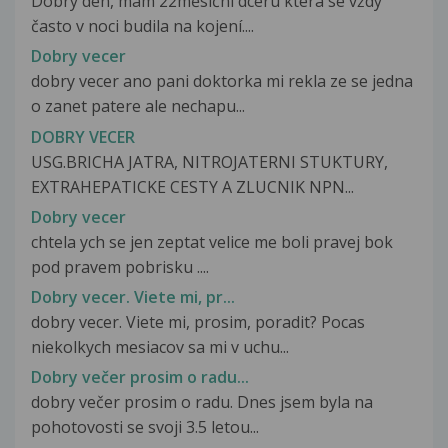
Dobrý den, mám 22měsíční dceru která se vždy
často v noci budila na kojení....
Dobry vecer
dobry vecer ano pani doktorka mi rekla ze se jedna
o zanet patere ale nechapu...
DOBRY VECER
USG.BRICHA JATRA, NITROJATERNI STUKTURY,
EXTRAHEPATICKE CESTY A ZLUCNIK NPN...
Dobry vecer
chtela ych se jen zeptat velice me boli pravej bok
pod pravem pobrisku ....
Dobry vecer. Viete mi, pr...
dobry vecer. Viete mi, prosim, poradit? Pocas
niekolkych mesiacov sa mi v uchu...
Dobry večer prosim o radu...
dobry večer prosim o radu. Dnes jsem byla na
pohotovosti se svoji 3.5 letou...