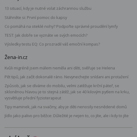
13 situací, kdy je nutné volat záchrannou službu
Stáhněte si: První pomoc do kapsy
Co pomáhá na oteklé nohy? Podpořte správné proudění lymfy
TEST: Jak dobře se vyznáte ve svých emocích?
Výsledky testu EQ: Co prozradil váš emoční kompas?
Žena-in.cz
Kvůli migréně jsem málem neměla ani děti, svěřuje se Helena
Pět tipů, jak začít dokonalé ráno. Nevynechejte snídani ani protažení
Způsob, jak se díváme do mobilu, velmi zatěžuje krční páteř, se
skloněnou hlavou je to stejná zátěž, jak se 40 kilovým pytlem na krku,
vysvětluje přední fyzioterapeut
Tipy maminek, jak na svačiny, aby je děti nenosily nesnědené domů
Jídlo jako palivo pro běžce: Důležité je nejen to, co jíte, ale i kdy to jíte