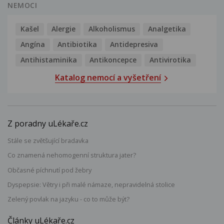
NEMOCI
Kašel
Alergie
Alkoholismus
Analgetika
Angína
Antibiotika
Antidepresiva
Antihistaminika
Antikoncepce
Antivirotika
Katalog nemocí a vyšetření
Z poradny uLékaře.cz
Stále se zvětšující bradavka
Co znamená nehomogenní struktura jater?
Občasné píchnutí pod žebry
Dyspepsie: Větry i při malé námaze, nepravidelná stolice
Zelený povlak na jazyku - co to může být?
Články uLékaře.cz