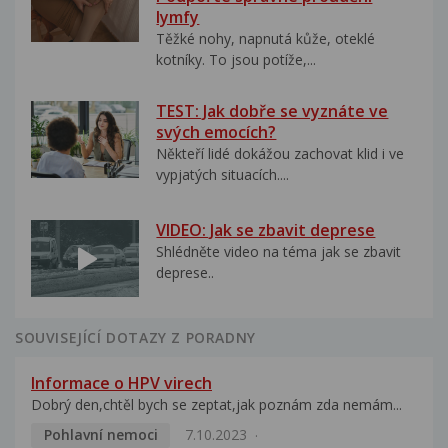
lymfy
Těžké nohy, napnutá kůže, oteklé
kotníky. To jsou potíže,...
TEST: Jak dobře se vyznáte ve
svých emocích?
Někteří lidé dokážou zachovat klid i ve
vypjatých situacích....
VIDEO: Jak se zbavit deprese
Shlédněte video na téma jak se zbavit
deprese..
SOUVISEJÍCÍ DOTAZY Z PORADNY
Informace o HPV virech
Dobrý den,chtěl bych se zeptat,jak poznám zda nemám...
Pohlavní nemoci
7.10.2023