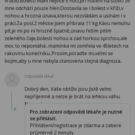
vrátilo.Bolesti mám nejvíce v noci,při nucení na stolici ze
mne odchází pouze hlen.Dostavila se i bolest v kříži,v
nohou a hrozná únava,kterou nezvládám a usínám i v
práci.Za posl.2 měsíce jsem přibrala 11 kg.Kávu nemohu
pít,je mi po ní hrozně špatně,únavu řeším pitím
zeleného čaje,bolesti nohou a zad horkou sprchou,ale
moc to nepomáhá...maminka mi zemřela ve 45letech na
rakovinu konečníku..Prosím,poraďte mi,velmi se
bojím,aby u mne nebyla stanovena stejná diagnoza..
Odpovídá lékař:
Dobrý den, Vaše obtíže jsou jistě velmi
nepříjemné a nelze je brát na lehkou váhu.
Nemusí...
Pro zobrazení odpovědi lékaře je nutné
se přihlásit.
Přihlášení/registrace je zdarma a zabere
průměrně 2 minuty.