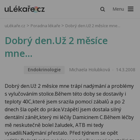
Menu
uLékaře.cz
Poradna lékaře
Dobrý den.Už 2 měsíce mne...
Dobrý den.Už 2 měsíce
mne...
Endokrinologie
Michaela Holubková
14.3.2008
Dobrý den.Už 2 měsíce mne trápí nadýmání a problémy
s vylučováním stolice.Během této doby se dostavily i
teploty 40C,které jsem srazila pomocí zábalů a po 2
dnech šla opět do práce.Vzápětí jsem dostala silný
dentální zánět,který mi léčily Damicinem C.Během léčby
mě neskutečně bolel žaludek, ATB mi tedy
vysadili.Nadýmání přestalo. Před týdnem se opět