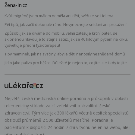
Žena-in.cz
Kvůli migréně jsem málem neměla ani děti, svěřuje se Helena
Pět tipů, jak začít dokonalé ráno. Nevynechejte snídani ani protažení
Způsob, jak se díváme do mobilu, velmi zatěžuje krční páteř, se
skloněnou hlavou je to stejná zátěž, jak se 40 kilovým pytlem na krku,
vysvětluje přední fyzioterapeut
Tipy maminek, jak na svačiny, aby je děti nenosily nesnědené domů
Jídlo jako palivo pro běžce: Důležité je nejen to, co jíte, ale i kdy to jíte
Největší česká medicínská online poradna a průkopník v oblasti
telemedicíny si klade za cíl zefektivnit a zkvalitnit české
zdravotnictví. Tým více jak 300 lékařů včetně desítek specialistů
obslouží průměrně 2 500 uživatelů měsíčně. Poradna je
pacientům k dispozici 24 hodin 7 dní v týdnu nejen na webu, ale i
přes mobilní aplikaci.