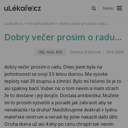
Menu
uLékaře.cz
Poradna lékaře
dobry večer prosim o radu...
Dobry večer prosim o radu...
Uši, nos, krk
Denisa štaskova
29.6.2008
dobry večer prosim o radu. Dnes jsem byla na
pohotovosti se svoji 3.5 letou dcerou. Ma vysoke
teploty nad 39 stupnu a zimnici. Bylo mi řečeno že je to
asi spálovy bacil. Vubec nic o tom nevim a mam strach
že to dostane i jeji dvojče. Dostala antibiotika. Mužete
mi to prosim vysvetlit a poradit jak zabranit aby se
nenakazila i ta druha? Navštěvujeme dvakrat v tydnu
mateřske centrum a neradi by jsme nakazili dalši děti.
Druha dcera už asi 4 dny po ranu chrapti tak nevim