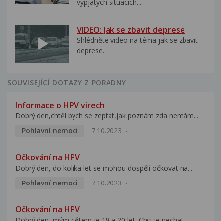
vypjatých situacích....
VIDEO: Jak se zbavit deprese
Shlédněte video na téma jak se zbavit
deprese..
SOUVISEJÍCÍ DOTAZY Z PORADNY
Informace o HPV virech
Dobrý den,chtěl bych se zeptat,jak poznám zda nemám...
Pohlavní nemoci
7.10.2023
Očkování na HPV
Dobrý den, do kolika let se mohou dospělí očkovat na...
Pohlavní nemoci
7.10.2023
Očkování na HPV
Dobrý den, mým dětem je 18 a 20 let. Chci je nechat...