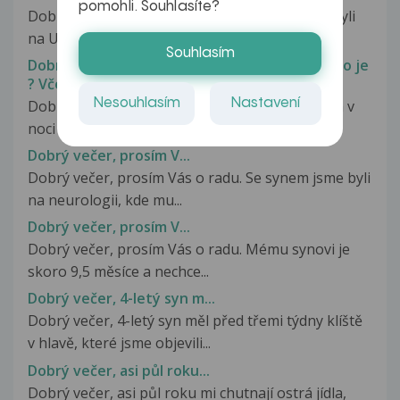
pomohli. Souhlasíte?
Dobrý večer s naším 14ti denním synem jsme byli
na UZ vyšetření ledvin. Nález:...
Souhlasím
Dobry večer urobilo sa mi toto na bruchu čo to je
? Včera v noci
Nesouhlasím
Nastavení
Dobry vecer urobilo sa mi toto na bruchu vcera v
noci neviem co to je .. Nesvrbi...
Dobrý večer, prosím V...
Dobrý večer, prosím Vás o radu. Se synem jsme byli
na neurologii, kde mu...
Dobrý večer, prosím V...
Dobrý večer, prosím Vás o radu. Mému synovi je
skoro 9,5 měsíce a nechce...
Dobrý večer, 4-letý syn m...
Dobrý večer, 4-letý syn měl před třemi týdny klíště
v hlavě, které jsme objevili...
Dobrý večer, asi půl roku...
Dobrý večer, asi půl roku mi chutnají ostrá jídla,