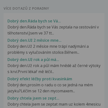
VÍCE DOTAZŮ Z PORADNY
Dobrý den.Ráda bych se Vá...
Dobrý den.Ráda bych se Vás zeptala na cestování v
těhotenství.Jsem ve 37 tt...
Dobrý den.Už 2 měsíce mne...
Dobrý den.Už 2 měsíce mne trápí nadýmání a
problémy s vylučováním stolice.Během...
Dobrý den.Už rok a půl má...
Dobrý den.Už rok a půl mám hnědé až černé výtoky
s krví.První lékař mě léčil...
Dobrý efekt léčby proti kvasinkám
Dobrý den,prosím o radu o co se jedná na mém
jazyku?Léčím se 12 den mycomaxem...
Dobry chtela jsem se zept...
Dobry chtela jsem se zeptat mam uz kolem 4mesicu