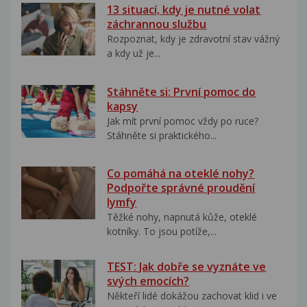
13 situací, kdy je nutné volat
záchrannou službu
Rozpoznat, kdy je zdravotní stav vážný
a kdy už je...
Stáhněte si: První pomoc do
kapsy
Jak mít první pomoc vždy po ruce?
Stáhněte si praktického...
Co pomáhá na oteklé nohy?
Podpořte správné proudění
lymfy
Těžké nohy, napnutá kůže, oteklé
kotníky. To jsou potíže,...
TEST: Jak dobře se vyznáte ve
svých emocích?
Někteří lidé dokážou zachovat klid i ve