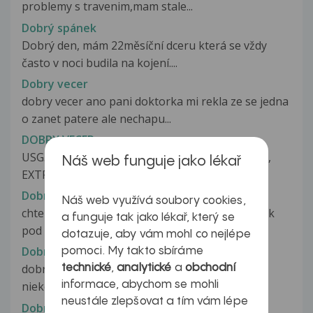
problemy s travenim,mam stale...
Dobrý spánek
Dobrý den, mám 22měsíční dceru která se vždy
často v noci budila na kojení....
Dobry vecer
dobry vecer ano pani doktorka mi rekla ze se jedna
o zanet patere ale nechapu...
DOBRY VECER
USG.BRICHA JATRA, NITROJATERNI STUKTURY,
Náš web funguje jako lékař
EXTRAHEPATICKE CESTY A ZLUCNIK NPN...
Dobry vecer
Náš web využívá soubory cookies,
chtela ych se jen zeptat velice me boli pravej bok
a funguje tak jako lékař, který se
pod pravem pobrisku ....
dotazuje, aby vám mohl co nejlépe
Dobry vecer. Viete mi, pr...
pomoci. My takto sbíráme
dobry vecer. Viete mi, prosim, poradit? Pocas
technické
,
analytické
a
obchodní
informace, abychom se mohli
niekolkych mesiacov sa mi v uchu...
neustále zlepšovat a tím vám lépe
Dobrý večer s naším 14ti ...