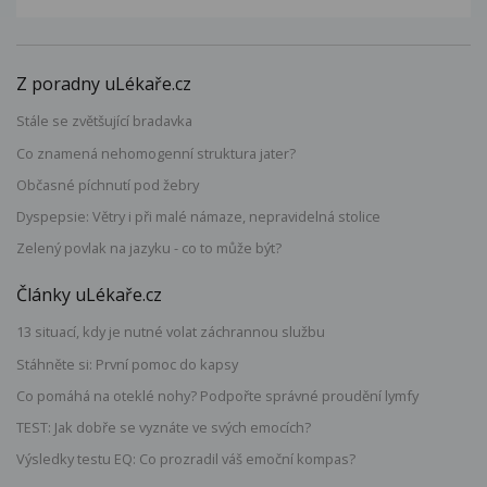
Z poradny uLékaře.cz
Stále se zvětšující bradavka
Co znamená nehomogenní struktura jater?
Občasné píchnutí pod žebry
Dyspepsie: Větry i při malé námaze, nepravidelná stolice
Zelený povlak na jazyku - co to může být?
Články uLékaře.cz
13 situací, kdy je nutné volat záchrannou službu
Stáhněte si: První pomoc do kapsy
Co pomáhá na oteklé nohy? Podpořte správné proudění lymfy
TEST: Jak dobře se vyznáte ve svých emocích?
Výsledky testu EQ: Co prozradil váš emoční kompas?