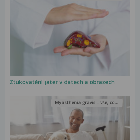
Ztukovatění jater v datech a obrazech
Myasthenia gravis – vše, co...