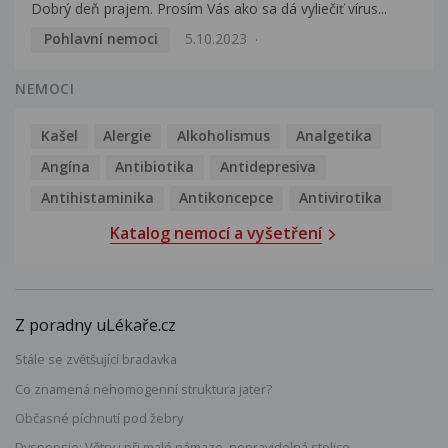
Dobrý deň prajem. Prosím Vás ako sa dá vyliečiť vírus...
Pohlavní nemoci
5.10.2023
NEMOCI
Kašel
Alergie
Alkoholismus
Analgetika
Angína
Antibiotika
Antidepresiva
Antihistaminika
Antikoncepce
Antivirotika
Katalog nemocí a vyšetření
Z poradny uLékaře.cz
Stále se zvětšující bradavka
Co znamená nehomogenní struktura jater?
Občasné píchnutí pod žebry
Dyspepsie: Větry i při malé námaze, nepravidelná stolice