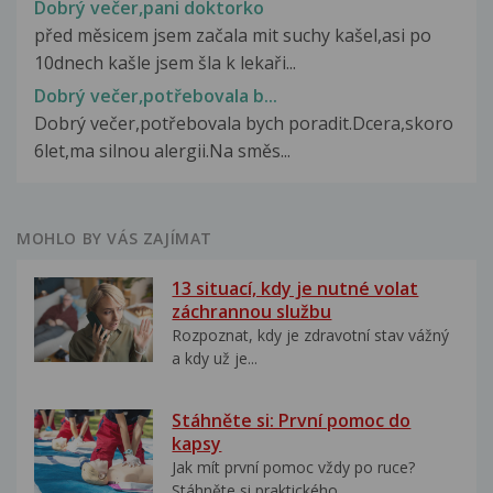
Dobrý večer,pani doktorko
před měsicem jsem začala mit suchy kašel,asi po
10dnech kašle jsem šla k lekaři...
Dobrý večer,potřebovala b...
Dobrý večer,potřebovala bych poradit.Dcera,skoro
6let,ma silnou alergii.Na směs...
MOHLO BY VÁS ZAJÍMAT
13 situací, kdy je nutné volat
záchrannou službu
Rozpoznat, kdy je zdravotní stav vážný
a kdy už je...
Stáhněte si: První pomoc do
kapsy
Jak mít první pomoc vždy po ruce?
Stáhněte si praktického...