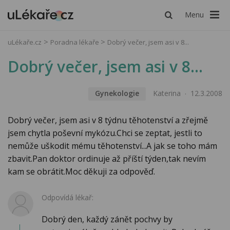
Menu
uLékaře.cz
Poradna lékaře
Dobrý večer, jsem asi v 8...
Dobrý večer, jsem asi v 8...
Gynekologie
Katerina
12.3.2008
Dobrý večer, jsem asi v 8 týdnu těhotenství a zřejmě
jsem chytla poševní mykózu.Chci se zeptat, jestli to
nemůže uškodit mému těhotenství...A jak se toho mám
zbavit.Pan doktor ordinuje až příští týden,tak nevím
kam se obrátit.Moc děkuji za odpověď.
Odpovídá lékař:
Dobrý den, každý zánět pochvy by