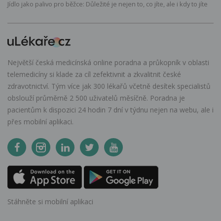
Jídlo jako palivo pro běžce: Důležité je nejen to, co jíte, ale i kdy to jíte
Největší česká medicínská online poradna a průkopník v oblasti
telemedicíny si klade za cíl zefektivnit a zkvalitnit české
zdravotnictví. Tým více jak 300 lékařů včetně desítek specialistů
obslouží průměrně 2 500 uživatelů měsíčně. Poradna je
pacientům k dispozici 24 hodin 7 dní v týdnu nejen na webu, ale i
přes mobilní aplikaci.
Stáhněte si mobilní aplikaci