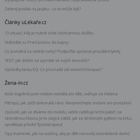
Zelený povlak na jazyku - co to může být?
Články uLékaře.cz
13 situací, kdy je nutné volat záchrannou službu
Stáhněte si: První pomoc do kapsy
Co pomáhá na oteklé nohy? Podpořte správné proudění lymfy
TEST: Jak dobře se vyznáte ve svých emocích?
Výsledky testu EQ: Co prozradil váš emoční kompas?
Žena-in.cz
Kvůli migréně jsem málem neměla ani děti, svěřuje se Helena
Pět tipů, jak začít dokonalé ráno. Nevynechejte snídani ani protažení
Způsob, jak se díváme do mobilu, velmi zatěžuje krční páteř, se
skloněnou hlavou je to stejná zátěž, jak se 40 kilovým pytlem na krku,
vysvětluje přední fyzioterapeut
Tipy maminek, jak na svačiny, aby je děti nenosily nesnědené domů