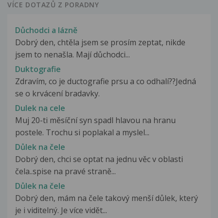
VÍCE DOTAZŮ Z PORADNY
Důchodci a lázně
Dobrý den, chtěla jsem se prosím zeptat, nikde
jsem to nenašla. Mají důchodci...
Duktografie
Zdravím, co je ductografie prsu a co odhalí??Jedná
se o krvácení bradavky.
Dulek na cele
Muj 20-ti měsíční syn spadl hlavou na hranu
postele. Trochu si poplakal a myslel...
Důlek na čele
Dobrý den, chci se optat na jednu věc v oblasti
čela..spise na pravé straně...
Důlek na čele
Dobrý den, mám na čele takový menší důlek, který
je i viditelný. Je více vidět...