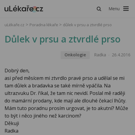
Menu
uLékaře.cz
Poradna lékaře
důlek v prsu a ztvrdlé prso
Důlek v prsu a ztvrdlé prso
Onkologie
Radka
26.4.2016
Dobrý den,
asi před měsícem mi ztvrdlo pravé prso a udělal se mi
tam důlek a bradavka se také mírně vpáčila. Na
ultrazvuku Dr. říkal, že tam nic nevidí. Poslal mě raději
do mamární prodany, kde mají ale dlouhé čekací lhůty.
Mám tuto poradnu prosím urgovat, je to akutní? Může
to být i něco jiného než karcinom?
Děkuji
Radka