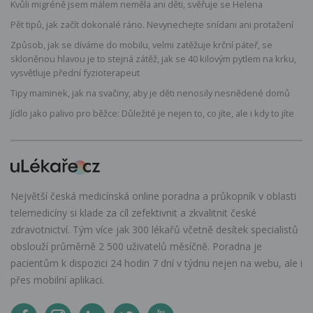
Kvůli migréně jsem málem neměla ani děti, svěřuje se Helena
Pět tipů, jak začít dokonalé ráno. Nevynechejte snídani ani protažení
Způsob, jak se díváme do mobilu, velmi zatěžuje krční páteř, se
skloněnou hlavou je to stejná zátěž, jak se 40 kilovým pytlem na krku,
vysvětluje přední fyzioterapeut
Tipy maminek, jak na svačiny, aby je děti nenosily nesnědené domů
Jídlo jako palivo pro běžce: Důležité je nejen to, co jíte, ale i kdy to jíte
Největší česká medicínská online poradna a průkopník v oblasti
telemedicíny si klade za cíl zefektivnit a zkvalitnit české
zdravotnictví. Tým více jak 300 lékařů včetně desítek specialistů
obslouží průměrně 2 500 uživatelů měsíčně. Poradna je
pacientům k dispozici 24 hodin 7 dní v týdnu nejen na webu, ale i
přes mobilní aplikaci.