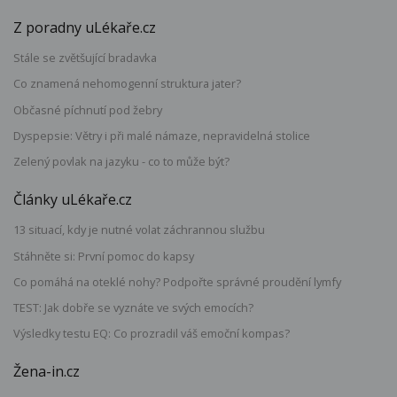
Z poradny uLékaře.cz
Stále se zvětšující bradavka
Co znamená nehomogenní struktura jater?
Občasné píchnutí pod žebry
Dyspepsie: Větry i při malé námaze, nepravidelná stolice
Zelený povlak na jazyku - co to může být?
Články uLékaře.cz
13 situací, kdy je nutné volat záchrannou službu
Stáhněte si: První pomoc do kapsy
Co pomáhá na oteklé nohy? Podpořte správné proudění lymfy
TEST: Jak dobře se vyznáte ve svých emocích?
Výsledky testu EQ: Co prozradil váš emoční kompas?
Žena-in.cz