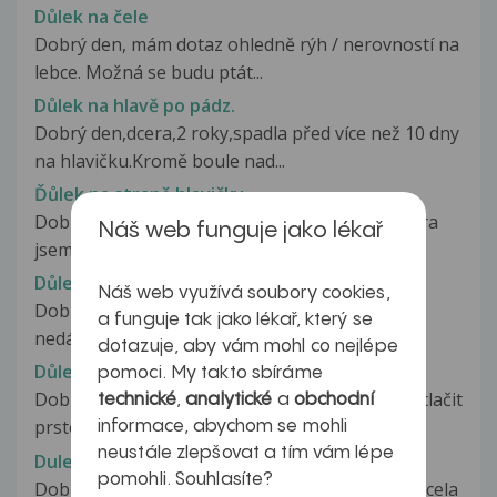
Důlek na čele
Dobrý den, mám dotaz ohledně rýh / nerovností na
lebce. Možná se budu ptát...
Důlek na hlavě po pádz.
Dobrý den,dcera,2 roky,spadla před více než 10 dny
na hlavičku.Kromě boule nad...
Ďůlek na straně hlavičky
Dobry den, mam 5-timesicniho chlapecka a vcera
Náš web funguje jako lékař
jsem si vsimla tohohle dulku...
Důlek nad páteří
Náš web využívá soubory cookies,
Dobrý den, mám 3 týdny starého chlapečka a
a funguje tak jako lékař, který se
nedávno mě u koupání překvapila...
dotazuje, aby vám mohl co nejlépe
Důlek v kosti
pomoci. My takto sbíráme
Dobry den, Jak je možné, ze jsem si schopný vytlačit
technické
,
analytické
a
obchodní
prstem důlek do holení...
informace, abychom se mohli
neustále zlepšovat a tím vám lépe
Dulezite
pomohli. Souhlasíte?
Dobry den,ja mam v sobe mononukleozu,uz docela