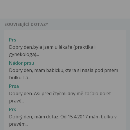
SOUVISEJÍCÍ DOTAZY
Prs
Dobry den,byla jsem u lékaře (praktika i
gynekologa)...
Nádor prsu
Dobry den, mam babicku,ktera si nasla pod prsem
bulku.Ta...
Prsa
Dobrý den. Asi před čtyřmi dny mě začalo bolet
pravé...
Prs
Dobrý den, mám dotaz. Od 15.4.2017 mám bulku v
pravém...