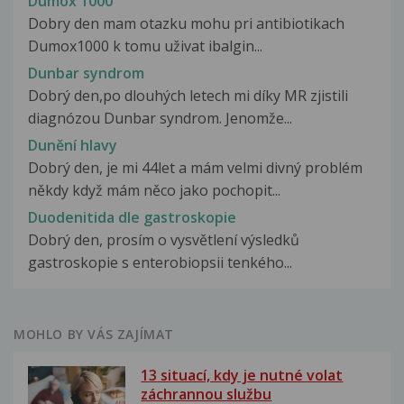
Dumox 1000
Dobry den mam otazku mohu pri antibiotikach
Dumox1000 k tomu uživat ibalgin...
Dunbar syndrom
Dobrý den,po dlouhých letech mi díky MR zjistili
diagnózou Dunbar syndrom. Jenomže...
Dunění hlavy
Dobrý den, je mi 44let a mám velmi divný problém
někdy když mám něco jako pochopit...
Duodenitida dle gastroskopie
Dobrý den, prosím o vysvětlení výsledků
gastroskopie s enterobiopsii tenkého...
MOHLO BY VÁS ZAJÍMAT
13 situací, kdy je nutné volat
záchrannou službu