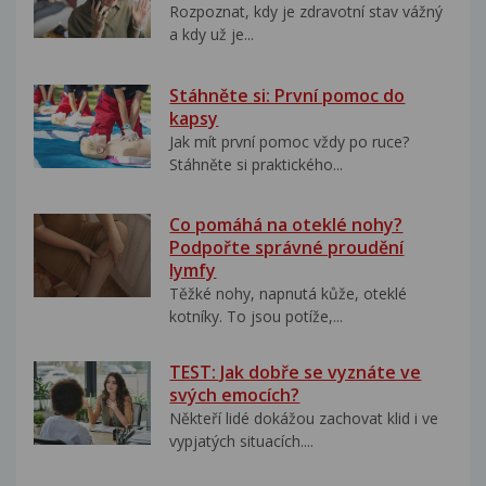
Rozpoznat, kdy je zdravotní stav vážný
a kdy už je...
Stáhněte si: První pomoc do
kapsy
Jak mít první pomoc vždy po ruce?
Stáhněte si praktického...
Co pomáhá na oteklé nohy?
Podpořte správné proudění
lymfy
Těžké nohy, napnutá kůže, oteklé
kotníky. To jsou potíže,...
TEST: Jak dobře se vyznáte ve
svých emocích?
Někteří lidé dokážou zachovat klid i ve
vypjatých situacích....