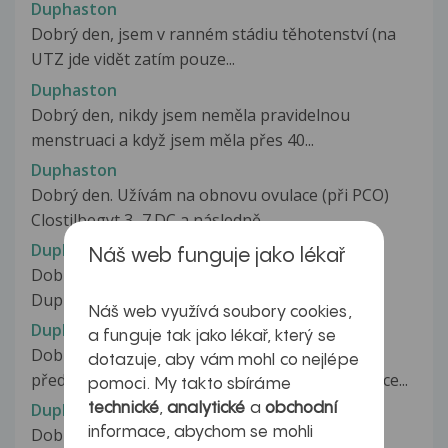
Duphaston
Dobrý den, jsem v ranném stádiu těhotenství (na
UTZ jde vidět zatím pouze...
Duphaston
Dobrý den, nikdy jsem neměla pravidelnou
menstruaci a když jsem měla přes 40...
Duphaston
Dobrý den. Užívám na obnovu ovulace (při PCO)
Clostilbegyt 3.-7.DC a následně...
Duphaston
Náš web funguje jako lékař
Dobrý den. Chci se zeptat, jestli po brání
Duphastonu lze otěhotnět? Gynekoložka...
Náš web využívá soubory cookies,
Duphaston
a funguje tak jako lékař, který se
Dobrý den, lékařem mi byl na úpravu cyklu
dotazuje, aby vám mohl co nejlépe
předepsán duphaston (po vysazení antikoncepce...
pomoci. My takto sbíráme
Duphaston
technické
,
analytické
a
obchodní
informace, abychom se mohli
Dobrý den,s manželem se již rok snažíme od