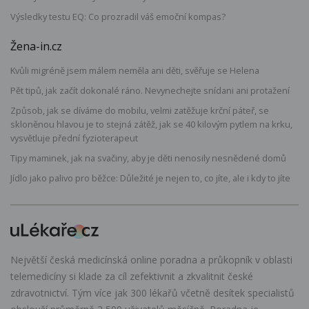
Výsledky testu EQ: Co prozradil váš emoční kompas?
Žena-in.cz
Kvůli migréně jsem málem neměla ani děti, svěřuje se Helena
Pět tipů, jak začít dokonalé ráno. Nevynechejte snídani ani protažení
Způsob, jak se díváme do mobilu, velmi zatěžuje krční páteř, se
skloněnou hlavou je to stejná zátěž, jak se 40 kilovým pytlem na krku,
vysvětluje přední fyzioterapeut
Tipy maminek, jak na svačiny, aby je děti nenosily nesnědené domů
Jídlo jako palivo pro běžce: Důležité je nejen to, co jíte, ale i kdy to jíte
Největší česká medicínská online poradna a průkopník v oblasti
telemedicíny si klade za cíl zefektivnit a zkvalitnit české
zdravotnictví. Tým více jak 300 lékařů včetně desítek specialistů