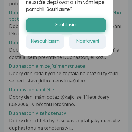
neustále zlepšovat a tím vám lépe
potomka a před rokem a půl mi byl...
pomohli. Souhlasíte?
Duphaston a jeho vliv na výsledek těhotenského
testu
Souhlasím
Dobrý den, chtěla bych se zeptat, zda může užívání
léku duphaston mít nějaký...
Nesouhlasím
Nastavení
Duphaston a kojení
Dobry den,jsem na zacatku tehotenstvi (7.tyden) a
dostala jsem prevntivne Duphaston,jelikoz...
Duphaston a mizející menstruace
Dobrý den ráda bych se zeptala na otázku týkající
se nedostavujícího menstruačního...
Duphaston u dítěte
Dobrý den, mám dotaz týkající se 11leté dcery
(03/2006). V březnu letošního...
Duphaston v tehotenstvi
Dobry den, chtela bych se vas zeptat jaky mam vliv
duphastonu na tehotenstvi....