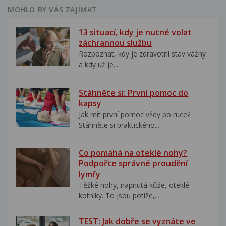
MOHLO BY VÁS ZAJÍMAT
13 situací, kdy je nutné volat
záchrannou službu
Rozpoznat, kdy je zdravotní stav vážný
a kdy už je...
Stáhněte si: První pomoc do
kapsy
Jak mít první pomoc vždy po ruce?
Stáhněte si praktického...
Co pomáhá na oteklé nohy?
Podpořte správné proudění
lymfy
Těžké nohy, napnutá kůže, oteklé
kotníky. To jsou potíže,...
TEST: Jak dobře se vyznáte ve