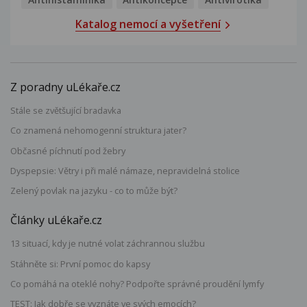
Katalog nemocí a vyšetření
Z poradny uLékaře.cz
Stále se zvětšující bradavka
Co znamená nehomogenní struktura jater?
Občasné píchnutí pod žebry
Dyspepsie: Větry i při malé námaze, nepravidelná stolice
Zelený povlak na jazyku - co to může být?
Články uLékaře.cz
13 situací, kdy je nutné volat záchrannou službu
Stáhněte si: První pomoc do kapsy
Co pomáhá na oteklé nohy? Podpořte správné proudění lymfy
TEST: Jak dobře se vyznáte ve svých emocích?