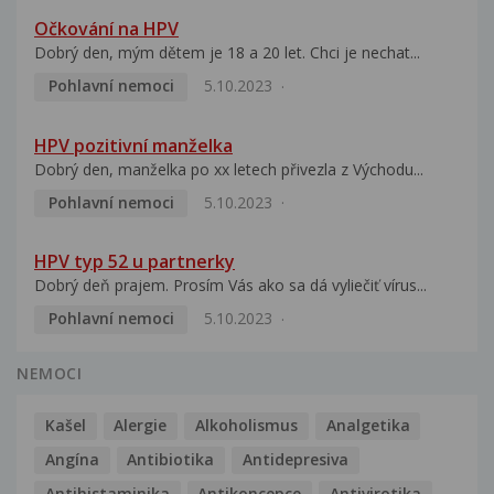
Očkování na HPV
Dobrý den, mým dětem je 18 a 20 let. Chci je nechat...
Pohlavní nemoci
5.10.2023
HPV pozitivní manželka
Dobrý den, manželka po xx letech přivezla z Východu...
Pohlavní nemoci
5.10.2023
HPV typ 52 u partnerky
Dobrý deň prajem. Prosím Vás ako sa dá vyliečiť vírus...
Pohlavní nemoci
5.10.2023
NEMOCI
Kašel
Alergie
Alkoholismus
Analgetika
Angína
Antibiotika
Antidepresiva
Antihistaminika
Antikoncepce
Antivirotika