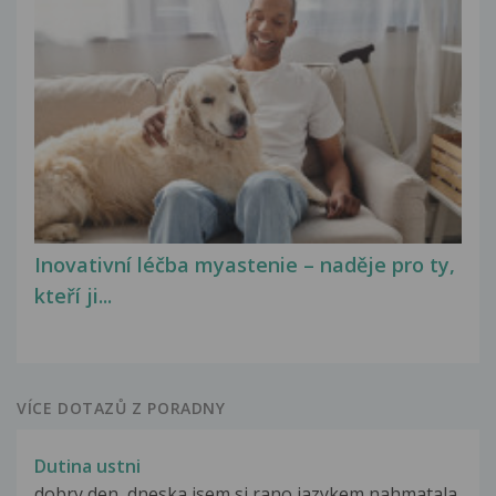
Inovativní léčba myastenie – naděje pro ty,
kteří ji...
VÍCE DOTAZŮ Z PORADNY
Dutina ustni
dobry den, dneska jsem si rano jazykem nahmatala