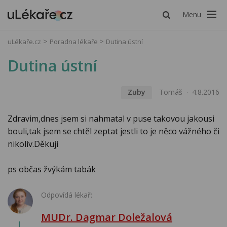
Menu
uLékaře.cz
Poradna lékaře
Dutina ústní
Dutina ústní
Zuby
Tomáš
4.8.2016
Zdravim,dnes jsem si nahmatal v puse takovou jakousi
bouli,tak jsem se chtěl zeptat jestli to je něco vážného či
nikoliv.Děkuji
ps občas žvýkám tabák
Odpovídá lékař:
MUDr. Dagmar Doležalová