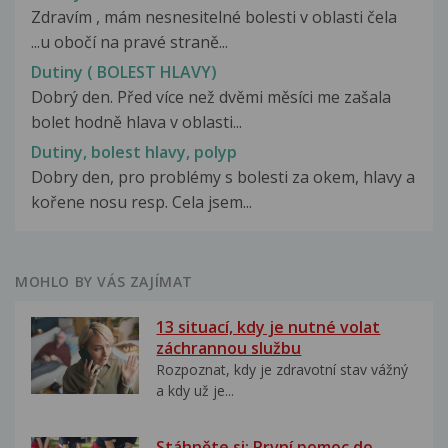
Zdravím , mám nesnesitelné bolesti v oblasti čela
...u obočí na pravé straně...
Dutiny ( BOLEST HLAVY)
Dobrý den. Před více než dvěmi měsíci me zašala
bolet hodně hlava v oblasti...
Dutiny, bolest hlavy, polyp
Dobry den, pro problémy s bolesti za okem, hlavy a
kořene nosu resp. Cela jsem...
MOHLO BY VÁS ZAJÍMAT
13 situací, kdy je nutné volat
záchrannou službu
Rozpoznat, kdy je zdravotní stav vážný
a kdy už je...
Stáhněte si: První pomoc do