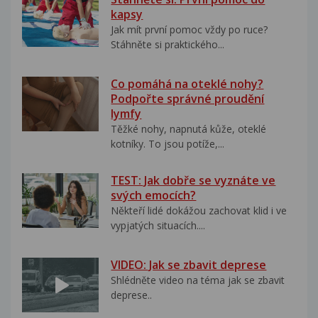
kapsy
Jak mít první pomoc vždy po ruce?
Stáhněte si praktického...
Co pomáhá na oteklé nohy?
Podpořte správné proudění
lymfy
Těžké nohy, napnutá kůže, oteklé
kotníky. To jsou potíže,...
TEST: Jak dobře se vyznáte ve
svých emocích?
Někteří lidé dokážou zachovat klid i ve
vypjatých situacích....
VIDEO: Jak se zbavit deprese
Shlédněte video na téma jak se zbavit
deprese..