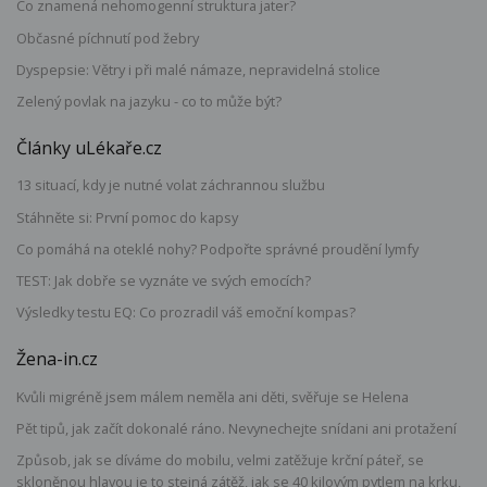
Co znamená nehomogenní struktura jater?
Občasné píchnutí pod žebry
Dyspepsie: Větry i při malé námaze, nepravidelná stolice
Zelený povlak na jazyku - co to může být?
Články uLékaře.cz
13 situací, kdy je nutné volat záchrannou službu
Stáhněte si: První pomoc do kapsy
Co pomáhá na oteklé nohy? Podpořte správné proudění lymfy
TEST: Jak dobře se vyznáte ve svých emocích?
Výsledky testu EQ: Co prozradil váš emoční kompas?
Žena-in.cz
Kvůli migréně jsem málem neměla ani děti, svěřuje se Helena
Pět tipů, jak začít dokonalé ráno. Nevynechejte snídani ani protažení
Způsob, jak se díváme do mobilu, velmi zatěžuje krční páteř, se
skloněnou hlavou je to stejná zátěž, jak se 40 kilovým pytlem na krku,