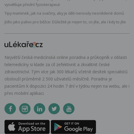
vysvětluje přední fyzioterapeut
Tipy maminek, jak na svačiny, aby je děti nenosily nesnědené domů
Jídlo jako palivo pro běžce: Důležité je nejen to, co jíte, ale i kdy to jíte
Největší česká medicínská online poradna a průkopník v oblasti
telemedicíny si klade za cíl zefektivnit a zkvalitnit české
zdravotnictví. Tým více jak 300 lékařů včetně desítek specialistů
obslouží průměrně 2 500 uživatelů měsíčně. Poradna je
pacientům k dispozici 24 hodin 7 dní v týdnu nejen na webu, ale i
přes mobilní aplikaci.