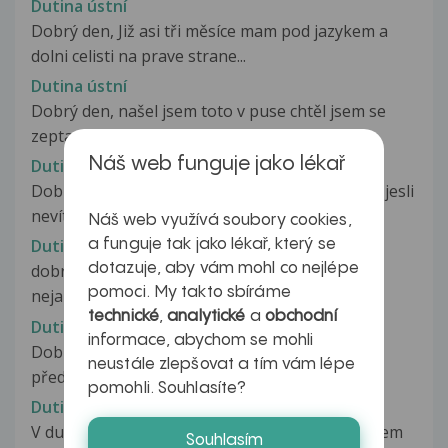
Dutina ústní
Dobrý den, Již asi tři měsíce mam pod jazykem a
dolni celisti na prave strane...
Dutina ústní
Dobrý den, našel jsem toto v puse chtěl jsem se
zeptat jestli je to normální...
Náš web funguje jako lékař
Dutina ústní
Dobrý večer pane doktore chtěl bych se zeptat jesli
nevíte co by to mohlo být...
Náš web využívá soubory cookies,
Dutina ustni
a funguje tak jako lékař, který se
dotazuje, aby vám mohl co nejlépe
dobry den, v ustech se mi neco vytvorilo jakoby
pomoci. My takto sbíráme
nejaka hadicka, predtim jsem...
technické
,
analytické
a
obchodní
Dutina ústní
informace, abychom se mohli
Dobrý den, našla jsem si na horní dásni nad
neustále zlepšovat a tím vám lépe
předními zuby (přesně nad mezerou...
pomohli. Souhlasíte?
Dutina ústní, bílé flíčky
V dutině ústní na horním patře trochu vzadu jsem
Souhlasím