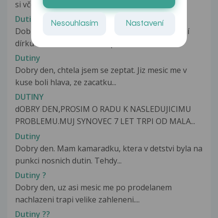
si včera našla takové dva malé...
Dutiny
Nesouhlasím
Nastavení
Dobrý den, chtěla bych se poradit. Pravou nosní
dírku mám stále mírně zacpanou....
Dutiny
Dobry den, chtela jsem se zeptat. Jiz mesic me v
kuse boli hlava, ze zacatku...
DUTINY
dOBRY DEN,PROSIM O RADU K NASLEDUJICIMU
PROBLEMU.MUJ SYNOVEC 7 LET TRPI OD MALA...
Dutiny
Dobry den. Mam kamaradku, ktera v detstvi byla na
punkci nosnich dutin. Tehdy...
Dutiny ?
Dobry den, uz asi mesic me po prodelanem
nachlazeni trapi velike zahleneni....
Dutiny ??