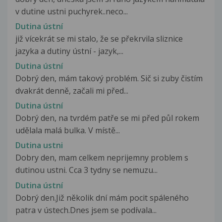
v dutine ustni puchyrek..neco...
Dutina ústní
již vícekrát se mi stalo, že se překrvila sliznice
jazyka a dutiny ústní - jazyk,...
Dutina ústní
Dobrý den, mám takový problém. Sič si zuby čistím
dvakrát denně, začali mi před...
Dutina ústní
Dobrý den, na tvrdém patře se mi před půl rokem
udělala malá bulka. V místě...
Dutina ustni
Dobry den, mam celkem neprijemny problem s
dutinou ustni. Cca 3 tydny se nemuzu...
Dutina ústní
Dobrý den.Již několik dní mám pocit spáleného
patra v ústech.Dnes jsem se podívala...