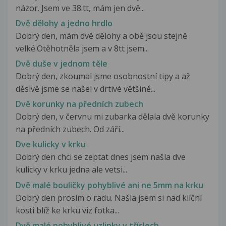
názor. Jsem ve 38.tt, mám jen dvě...
Dvě dělohy a jedno hrdlo
Dobrý den, mám dvě dělohy a obě jsou stejně
velké.Otěhotněla jsem a v 8tt jsem...
Dvě duše v jednom těle
Dobrý den, zkoumal jsme osobnostní tipy a až
děsivě jsme se našel v drtivé většině...
Dvě korunky na předních zubech
Dobrý den, v červnu mi zubarka dělala dvě korunky
na předních zubech. Od září...
Dve kulicky v krku
Dobrý den chci se zeptat dnes jsem našla dve
kulicky v krku jedna ale vetsi...
Dvě malé bouličky pohyblivé ani ne 5mm na krku
Dobrý den prosím o radu. Našla jsem si nad klíční
kosti blíž ke krku viz fotka...
Dvě malé pohyblivé uzlinky v tříslech