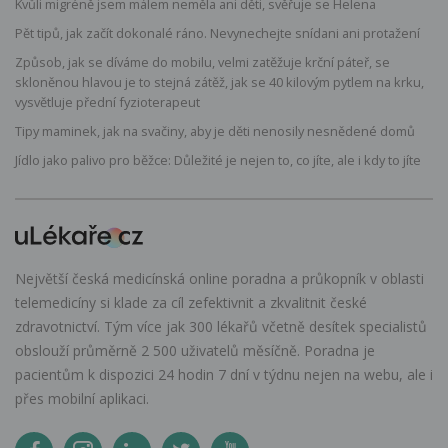
Kvůli migréně jsem málem neměla ani děti, svěřuje se Helena
Pět tipů, jak začít dokonalé ráno. Nevynechejte snídani ani protažení
Způsob, jak se díváme do mobilu, velmi zatěžuje krční páteř, se
skloněnou hlavou je to stejná zátěž, jak se 40 kilovým pytlem na krku,
vysvětluje přední fyzioterapeut
Tipy maminek, jak na svačiny, aby je děti nenosily nesnědené domů
Jídlo jako palivo pro běžce: Důležité je nejen to, co jíte, ale i kdy to jíte
Největší česká medicínská online poradna a průkopník v oblasti
telemedicíny si klade za cíl zefektivnit a zkvalitnit české
zdravotnictví. Tým více jak 300 lékařů včetně desítek specialistů
obslouží průměrně 2 500 uživatelů měsíčně. Poradna je
pacientům k dispozici 24 hodin 7 dní v týdnu nejen na webu, ale i
přes mobilní aplikaci.