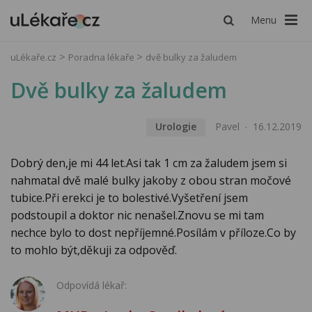
Menu
uLékaře.cz
Poradna lékaře
dvě bulky za žaludem
Dvě bulky za žaludem
Urologie
Pavel
16.12.2019
Dobrý den,je mi 44 let.Asi tak 1 cm za žaludem jsem si
nahmatal dvě malé bulky jakoby z obou stran močové
tubice.Při erekci je to bolestivé.Vyšetření jsem
podstoupil a doktor nic nenašel.Znovu se mi tam
nechce bylo to dost nepříjemné.Posílám v příloze.Co by
to mohlo být,děkuji za odpověď.
Odpovídá lékař: