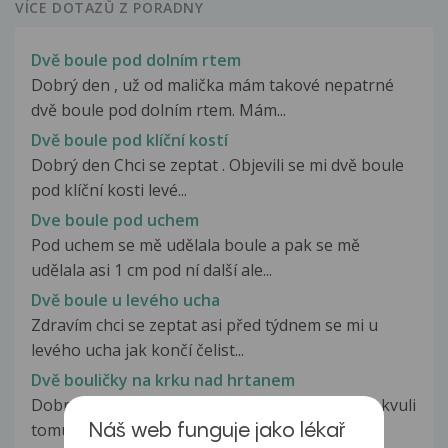
VÍCE DOTAZŮ Z PORADNY
Dvě boule pod dolním rtem
Dobrý den , už od malička mám takové nepatrné
dvě boule pod dolním rtem. Mám...
Dvě boule pod klíční kostí
Dobrý den Chci se zeptat . Objevili se mi dvě boule
pod klíční kosti levé...
Dve boule pod uchem
Pod uchem se mě udělala boule a pak se mě
udělala asi 1 cm pod ní další ale...
Dvě boule u levého ucha
Zdravím chci se zeptat asi před týdnem se mi u
levého ucha jak končí čelist...
Dvě bouličky na krku nad hrtanem
Dobrý den, rád bych se zeptal už delší dobu se kvuli
tomu trápim nevím jestli...
Náš web funguje jako lékař