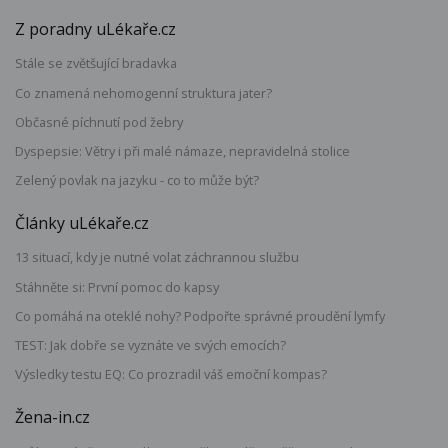
Z poradny uLékaře.cz
Stále se zvětšující bradavka
Co znamená nehomogenní struktura jater?
Občasné píchnutí pod žebry
Dyspepsie: Větry i při malé námaze, nepravidelná stolice
Zelený povlak na jazyku - co to může být?
Články uLékaře.cz
13 situací, kdy je nutné volat záchrannou službu
Stáhněte si: První pomoc do kapsy
Co pomáhá na oteklé nohy? Podpořte správné proudění lymfy
TEST: Jak dobře se vyznáte ve svých emocích?
Výsledky testu EQ: Co prozradil váš emoční kompas?
Žena-in.cz