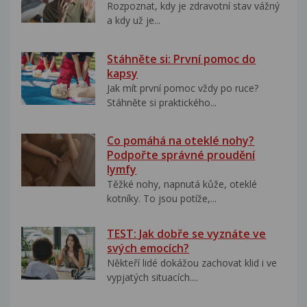
Rozpoznat, kdy je zdravotní stav vážný
a kdy už je...
Stáhněte si: První pomoc do
kapsy
Jak mít první pomoc vždy po ruce?
Stáhněte si praktického...
Co pomáhá na oteklé nohy?
Podpořte správné proudění
lymfy
Těžké nohy, napnutá kůže, oteklé
kotníky. To jsou potíže,...
TEST: Jak dobře se vyznáte ve
svých emocích?
Někteří lidé dokážou zachovat klid i ve
vypjatých situacích....