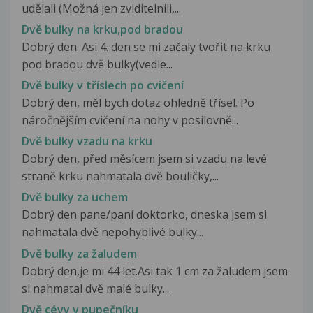
udělali (Možná jen zviditelnili,...
Dvě bulky na krku,pod bradou
Dobrý den. Asi 4. den se mi začaly tvořit na krku
pod bradou dvě bulky(vedle...
Dvě bulky v tříslech po cvičení
Dobrý den, měl bych dotaz ohledně třísel. Po
náročnějším cvičení na nohy v posilovně...
Dvě bulky vzadu na krku
Dobrý den, před měsícem jsem si vzadu na levé
straně krku nahmatala dvě bouličky,...
Dvě bulky za uchem
Dobrý den pane/paní doktorko, dneska jsem si
nahmatala dvě nepohyblivé bulky...
Dvě bulky za žaludem
Dobrý den,je mi 44 let.Asi tak 1 cm za žaludem jsem
si nahmatal dvě malé bulky...
Dvě cévy v pupečníku