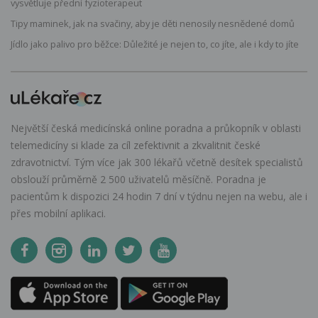
vysvětluje přední fyzioterapeut
Tipy maminek, jak na svačiny, aby je děti nenosily nesnědené domů
Jídlo jako palivo pro běžce: Důležité je nejen to, co jíte, ale i kdy to jíte
Největší česká medicínská online poradna a průkopník v oblasti
telemedicíny si klade za cíl zefektivnit a zkvalitnit české
zdravotnictví. Tým více jak 300 lékařů včetně desítek specialistů
obslouží průměrně 2 500 uživatelů měsíčně. Poradna je
pacientům k dispozici 24 hodin 7 dní v týdnu nejen na webu, ale i
přes mobilní aplikaci.