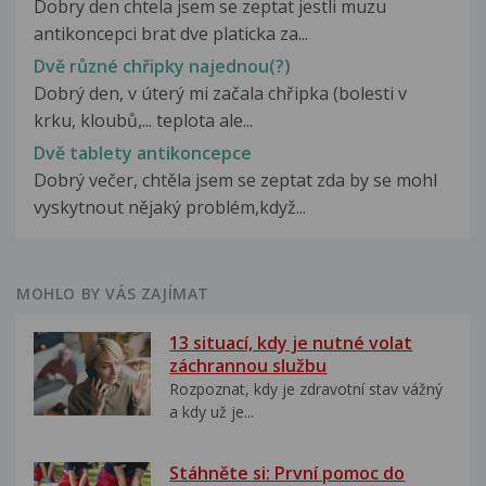
Dobry den chtela jsem se zeptat jestli muzu
antikoncepci brat dve platicka za...
Dvě různé chřipky najednou(?)
Dobrý den, v úterý mi začala chřipka (bolesti v
krku, kloubů,... teplota ale...
Dvě tablety antikoncepce
Dobrý večer, chtěla jsem se zeptat zda by se mohl
vyskytnout nějaký problém,když...
MOHLO BY VÁS ZAJÍMAT
13 situací, kdy je nutné volat
záchrannou službu
Rozpoznat, kdy je zdravotní stav vážný
a kdy už je...
Stáhněte si: První pomoc do