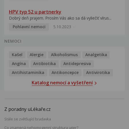
HPV typ 52 u partnerky
Dobrý deň prajem. Prosím Vás ako sa dá vyliečiť vírus...
Pohlavní nemoci
5.10.2023
NEMOCI
Kašel
Alergie
Alkoholismus
Analgetika
Angína
Antibiotika
Antidepresiva
Antihistaminika
Antikoncepce
Antivirotika
Katalog nemocí a vyšetření
Z poradny uLékaře.cz
Stále se zvětšující bradavka
Co znamená nehomogenní struktura jater?