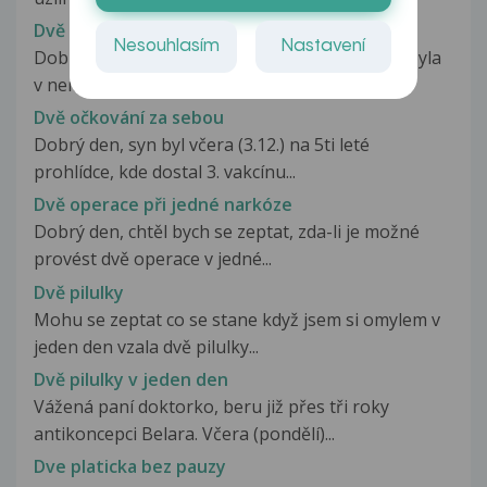
Dvě miniinterupce krátce po sobě
Nesouhlasím
Nastavení
Dobrý den. V prosinci na začátku měsíce jsem byla
v nemocnici a dělali mi miniinterupci,ne...
Dvě očkování za sebou
Dobrý den, syn byl včera (3.12.) na 5ti leté
prohlídce, kde dostal 3. vakcínu...
Dvě operace při jedné narkóze
Dobrý den, chtěl bych se zeptat, zda-li je možné
provést dvě operace v jedné...
Dvě pilulky
Mohu se zeptat co se stane když jsem si omylem v
jeden den vzala dvě pilulky...
Dvě pilulky v jeden den
Vážená paní doktorko, beru již přes tři roky
antikoncepci Belara. Včera (pondělí)...
Dve platicka bez pauzy