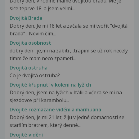
Dobrý den, v rodině máme dvojitou bradu. Mě je
sice teprve 18. a jsem velmi...
Dvojitá Brada
Dobrý den, Je mi 18 let a začala se mi tvořit "dvojitá
brada" , Nevím čím...
Dvojita osobnost
dobry den , je,mi na zabiti ,,,trapim se už rok necely
timm že mam neco zpameti...
Dvojitá ostruha
Co je dvojitá ostruha?
Dvojité křupnutí v koleni na lyžích
Dobrý den, jsem na lyžích v Itálii a včera se mi na
sjezdovce při karambolu...
Dvojité rozmazané vidění a marihuana
Dobrý den, je mi 21 let, žiju v jedné domácnosti se
starším bratrem, který denně...
Dvojité vidění