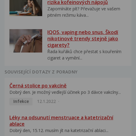
rizika kofeinových nápojů
Zapomínáte pít? Převažuje ve vašem
pitném režimu káva...
IQOS, vaping nebo snus. Škodí
nikotinové trendy stejně jako
cigarety?
Řada kuřáků chce přestat s kouřením
cigaret a vymění...
SOUVISEJÍCÍ DOTAZY Z PORADNY
Černá stolice po vakcíně
Dobrý den. Je možný vedlejší účinek po 3 dávce vakcíny...
Infekce
12.1.2022
Léky na odsunutí menstruace a katetrizační
ablace
Dobrý den, 15.12. musím jít na katetrizační ablaci...