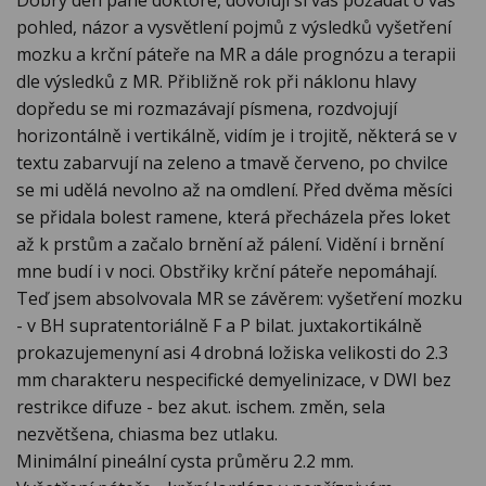
Dobrý den pane doktore, dovoluji si vás požádat o váš
pohled, názor a vysvětlení pojmů z výsledků vyšetření
mozku a krční páteře na MR a dále prognózu a terapii
dle výsledků z MR. Přibližně rok při náklonu hlavy
dopředu se mi rozmazávají písmena, rozdvojují
horizontálně i vertikálně, vidím je i trojitě, některá se v
textu zabarvují na zeleno a tmavě červeno, po chvilce
se mi udělá nevolno až na omdlení. Před dvěma měsíci
se přidala bolest ramene, která přecházela přes loket
až k prstům a začalo brnění až pálení. Vidění i brnění
mne budí i v noci. Obstřiky krční páteře nepomáhají.
Teď jsem absolvovala MR se závěrem: vyšetření mozku
- v BH supratentoriálně F a P bilat. juxtakortikálně
prokazujemenyní asi 4 drobná ložiska velikosti do 2.3
mm charakteru nespecifické demyelinizace, v DWI bez
restrikce difuze - bez akut. ischem. změn, sela
nezvětšena, chiasma bez utlaku.
Minimální pineální cysta průměru 2.2 mm.