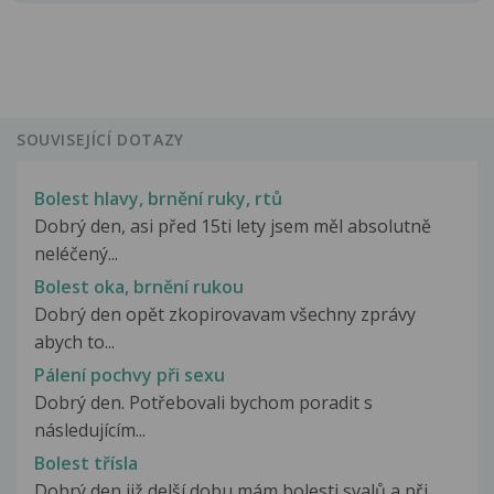
SOUVISEJÍCÍ DOTAZY
Bolest hlavy, brnění ruky, rtů
Dobrý den, asi před 15ti lety jsem měl absolutně
neléčený...
Bolest oka, brnění rukou
Dobrý den opět zkopirovavam všechny zprávy
abych to...
Pálení pochvy při sexu
Dobrý den. Potřebovali bychom poradit s
následujícím...
Bolest třísla
Dobrý den již delší dobu mám bolesti svalů a při