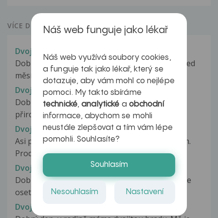
VÍCE DOTAZŮ Z PORADNY
Náš web funguje jako lékař
Dvojení nehtů u dítěte
Náš web využívá soubory cookies,
Dobrý den, mám 5ti letou neteř, které se cca před
a funguje tak jako lékař, který se
měsícem začaly silně dvojit...
dotazuje, aby vám mohl co nejlépe
Dvojí vidění
pomoci. My takto sbíráme
Dobrý den, jsem 14 dní po druhém porodu
technické
,
analytické
a
obchodní
přirozenou cestou, při odtoku plodové...
informace, abychom se mohli
neustále zlepšovat a tím vám lépe
Dvojí vidění
pomohli. Souhlasíte?
Asi před třemi měsíci jsem zjistil, že dvojitě vidím.
Prodělal jsem vyšetření...
Souhlasím
Dvojí výplň zubu
Dobry den, dnes jsem podstoupila endodonticke
osetreni stolicky nahore. Vse...
Nesouhlasím
Nastavení
Dvojitá brada