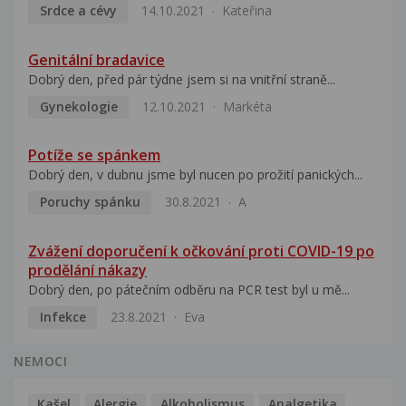
Srdce a cévy
14.10.2021
Kateřina
Genitální bradavice
Dobrý den, před pár týdne jsem si na vnitřní straně...
Gynekologie
12.10.2021
Markéta
Potíže se spánkem
Dobrý den, v dubnu jsme byl nucen po prožití panických...
Poruchy spánku
30.8.2021
A
Zvážení doporučení k očkování proti COVID-19 po
prodělání nákazy
Dobrý den, po pátečním odběru na PCR test byl u mě...
Infekce
23.8.2021
Eva
NEMOCI
Kašel
Alergie
Alkoholismus
Analgetika