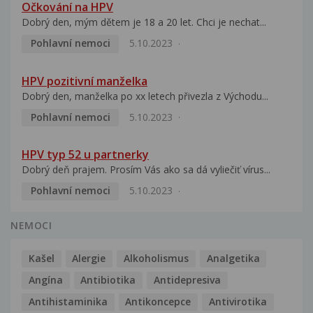
Očkování na HPV
Dobrý den, mým dětem je 18 a 20 let. Chci je nechat...
Pohlavní nemoci
5.10.2023
HPV pozitivní manželka
Dobrý den, manželka po xx letech přivezla z Východu...
Pohlavní nemoci
5.10.2023
HPV typ 52 u partnerky
Dobrý deň prajem. Prosím Vás ako sa dá vyliečiť vírus...
Pohlavní nemoci
5.10.2023
NEMOCI
Kašel
Alergie
Alkoholismus
Analgetika
Angína
Antibiotika
Antidepresiva
Antihistaminika
Antikoncepce
Antivirotika