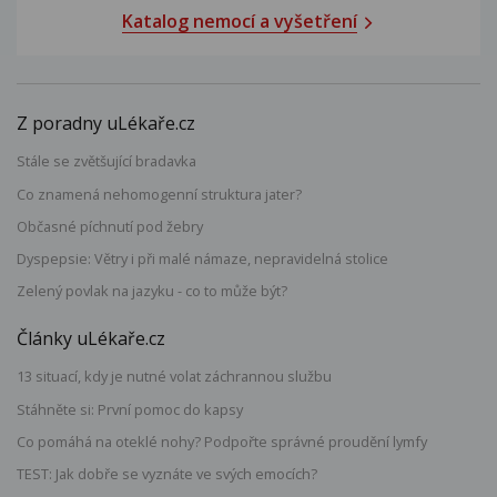
Katalog nemocí a vyšetření
Z poradny uLékaře.cz
Stále se zvětšující bradavka
Co znamená nehomogenní struktura jater?
Občasné píchnutí pod žebry
Dyspepsie: Větry i při malé námaze, nepravidelná stolice
Zelený povlak na jazyku - co to může být?
Články uLékaře.cz
13 situací, kdy je nutné volat záchrannou službu
Stáhněte si: První pomoc do kapsy
Co pomáhá na oteklé nohy? Podpořte správné proudění lymfy
TEST: Jak dobře se vyznáte ve svých emocích?