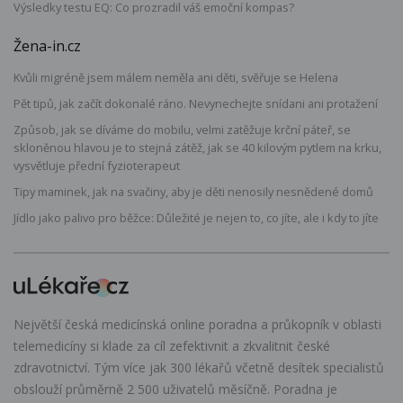
Výsledky testu EQ: Co prozradil váš emoční kompas?
Žena-in.cz
Kvůli migréně jsem málem neměla ani děti, svěřuje se Helena
Pět tipů, jak začít dokonalé ráno. Nevynechejte snídani ani protažení
Způsob, jak se díváme do mobilu, velmi zatěžuje krční páteř, se
skloněnou hlavou je to stejná zátěž, jak se 40 kilovým pytlem na krku,
vysvětluje přední fyzioterapeut
Tipy maminek, jak na svačiny, aby je děti nenosily nesnědené domů
Jídlo jako palivo pro běžce: Důležité je nejen to, co jíte, ale i kdy to jíte
Největší česká medicínská online poradna a průkopník v oblasti
telemedicíny si klade za cíl zefektivnit a zkvalitnit české
zdravotnictví. Tým více jak 300 lékařů včetně desítek specialistů
obslouží průměrně 2 500 uživatelů měsíčně. Poradna je