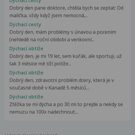
Dýchací cesty
Dobrý den pane doktore, chtěla bych se zeptat: Od
malička, vždy když jsem nemocná,...
Dýchací cesty
Dobrý den, mám problémy s únavou a pocením
(nehledě na roční období a venkovní...
Dýchací obtíže
Dobrý den, je mi 19 let, sem kuřák, ale sportuji, už
tak 3 měsíce mě tíží potíže...
Dýchací obtíže
Dobrý den, zdravotni problém dcery, která je v
současné době v Kanadě 5 měsíců....
Dýchací obtíže
Ztěžka se mi dýcha a po 30 mi to prejde a nekdy se
nemuzu na 100x nadechnout....