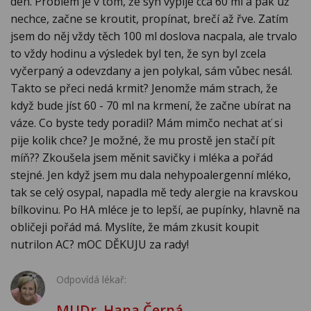
den. Problém je v tom, že syn vypije cca 60 ml a pak už
nechce, začne se kroutit, propínat, brečí až řve. Zatím
jsem do něj vždy těch 100 ml doslova nacpala, ale trvalo
to vždy hodinu a výsledek byl ten, že syn byl zcela
vyčerpaný a odevzdany a jen polykal, sám vůbec nesál.
Takto se přeci nedá krmit? Jenomže mám strach, že
když bude jíst 60 - 70 ml na krmení, že začne ubírat na
váze. Co byste tedy poradil? Mám mimčo nechat ať si
pije kolik chce? Je možné, že mu prostě jen stačí pít
míň?? Zkoušela jsem měnit savičky i mléka a pořád
stejné. Jen když jsem mu dala nehypoalergenní mléko,
tak se celý osypal, napadla mě tedy alergie na kravskou
bílkovinu. Po HA mléce je to lepší, ae pupínky, hlavně na
obličeji pořád má. Myslíte, že mám zkusit koupit
nutrilon AC? mOC DĚKUJU za rady!
Odpovídá lékař:
MUDr. Hana Černá