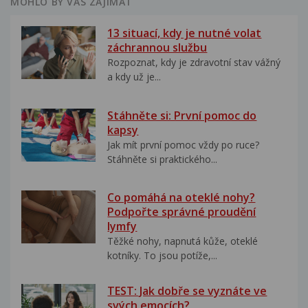
MOHLO BY VÁS ZAJÍMAT
13 situací, kdy je nutné volat
záchrannou službu
Rozpoznat, kdy je zdravotní stav vážný
a kdy už je...
Stáhněte si: První pomoc do
kapsy
Jak mít první pomoc vždy po ruce?
Stáhněte si praktického...
Co pomáhá na oteklé nohy?
Podpořte správné proudění
lymfy
Těžké nohy, napnutá kůže, oteklé
kotníky. To jsou potíže,...
TEST: Jak dobře se vyznáte ve
svých emocích?