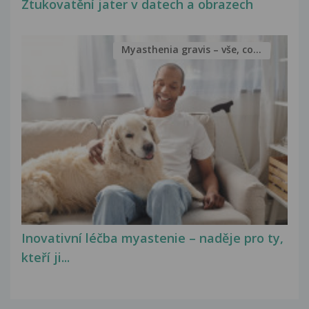
Ztukovatění jater v datech a obrazech
Myasthenia gravis – vše, co...
Inovativní léčba myastenie – naděje pro ty,
kteří ji...