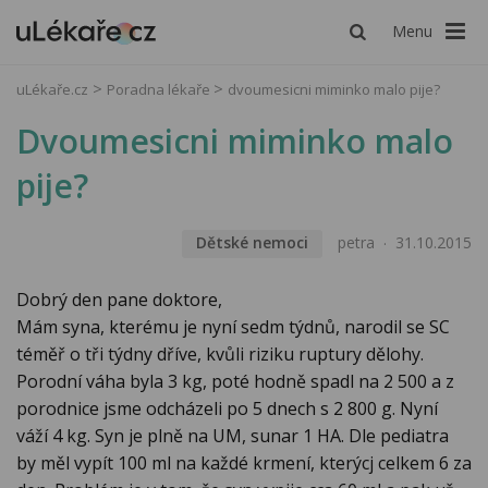
Menu
uLékaře.cz
Poradna lékaře
dvoumesicni miminko malo pije?
Dvoumesicni miminko malo
pije?
Dětské nemoci
petra
31.10.2015
Dobrý den pane doktore,
Mám syna, kterému je nyní sedm týdnů, narodil se SC
téměř o tři týdny dříve, kvůli riziku ruptury dělohy.
Porodní váha byla 3 kg, poté hodně spadl na 2 500 a z
porodnice jsme odcházeli po 5 dnech s 2 800 g. Nyní
váží 4 kg. Syn je plně na UM, sunar 1 HA. Dle pediatra
by měl vypít 100 ml na každé krmení, kterýcj celkem 6 za