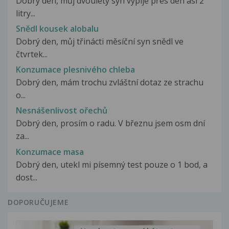
Dobrý den, můj dvouletý syn vypije přes den asi 2
litry...
Snědl kousek alobalu
Dobrý den, můj třinácti měsíční syn snědl ve
čtvrtek...
Konzumace plesnivého chleba
Dobrý den, mám trochu zvláštní dotaz ze strachu
o...
Nesnášenlivost ořechů
Dobrý den, prosím o radu. V březnu jsem osm dní
za...
Konzumace masa
Dobrý den, utekl mi písemný test pouze o 1 bod, a
dost...
DOPORUČUJEME