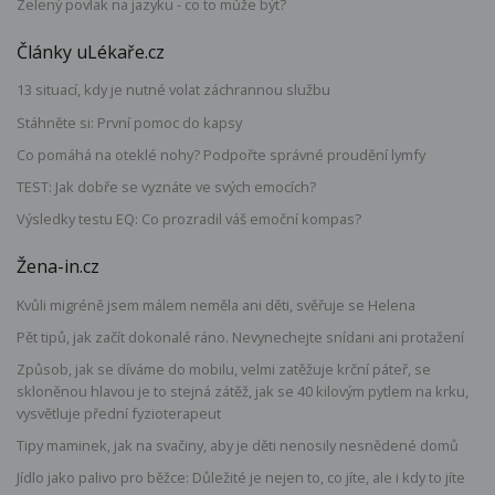
Zelený povlak na jazyku - co to může být?
Články uLékaře.cz
13 situací, kdy je nutné volat záchrannou službu
Stáhněte si: První pomoc do kapsy
Co pomáhá na oteklé nohy? Podpořte správné proudění lymfy
TEST: Jak dobře se vyznáte ve svých emocích?
Výsledky testu EQ: Co prozradil váš emoční kompas?
Žena-in.cz
Kvůli migréně jsem málem neměla ani děti, svěřuje se Helena
Pět tipů, jak začít dokonalé ráno. Nevynechejte snídani ani protažení
Způsob, jak se díváme do mobilu, velmi zatěžuje krční páteř, se
skloněnou hlavou je to stejná zátěž, jak se 40 kilovým pytlem na krku,
vysvětluje přední fyzioterapeut
Tipy maminek, jak na svačiny, aby je děti nenosily nesnědené domů
Jídlo jako palivo pro běžce: Důležité je nejen to, co jíte, ale i kdy to jíte