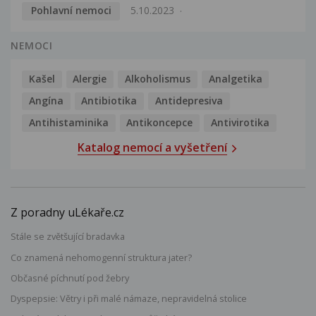
Pohlavní nemoci
5.10.2023
NEMOCI
Kašel
Alergie
Alkoholismus
Analgetika
Angína
Antibiotika
Antidepresiva
Antihistaminika
Antikoncepce
Antivirotika
Katalog nemocí a vyšetření
Z poradny uLékaře.cz
Stále se zvětšující bradavka
Co znamená nehomogenní struktura jater?
Občasné píchnutí pod žebry
Dyspepsie: Větry i při malé námaze, nepravidelná stolice