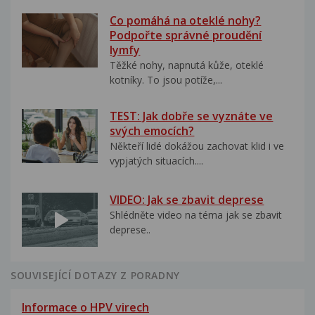
Co pomáhá na oteklé nohy?
Podpořte správné proudění
lymfy
Těžké nohy, napnutá kůže, oteklé
kotníky. To jsou potíže,...
TEST: Jak dobře se vyznáte ve
svých emocích?
Někteří lidé dokážou zachovat klid i ve
vypjatých situacích....
VIDEO: Jak se zbavit deprese
Shlédněte video na téma jak se zbavit
deprese..
SOUVISEJÍCÍ DOTAZY Z PORADNY
Informace o HPV virech