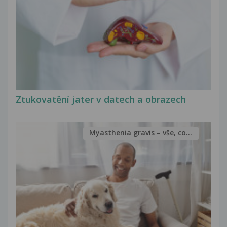
Ztukovatění jater v datech a obrazech
Myasthenia gravis – vše, co...