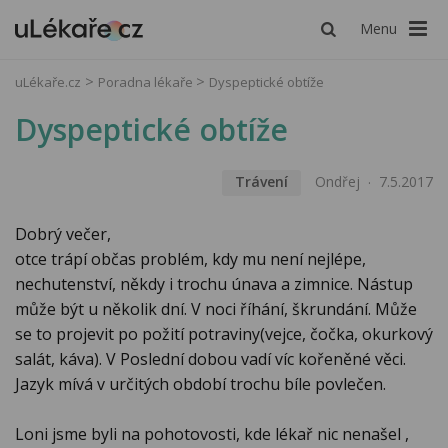
Menu
uLékaře.cz
Poradna lékaře
Dyspeptické obtíže
Dyspeptické obtíže
Trávení
Ondřej
7.5.2017
Dobrý večer,
otce trápí občas problém, kdy mu není nejlépe,
nechutenství, někdy i trochu únava a zimnice. Nástup
může být u několik dní. V noci říhání, škrundání. Může
se to projevit po požití potraviny(vejce, čočka, okurkový
salát, káva). V Poslední dobou vadí víc kořeněné věci.
Jazyk mívá v určitých období trochu bíle povlečen.
Loni jsme byli na pohotovosti, kde lékař nic nenašel ,