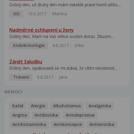
Dobrý den, už druhý den mám nateklé pravé horní víčko....
Oči
19.6.2017
Martina
Nadměrné ochlupení u ženy
Dobry den, Mam na Vas velice osobni dotaz. Zkusim...
Endokrinologie
8.6.2017
Erika
Zánět žaludku
Dobrý den, opakovaně se mi stává, že cítím nevolnost...
Trávení
6.6.2017
Jana
NEMOCI
Kašel
Alergie
Alkoholismus
Analgetika
Angína
Antibiotika
Antidepresiva
Antihistaminika
Antikoncepce
Antivirotika