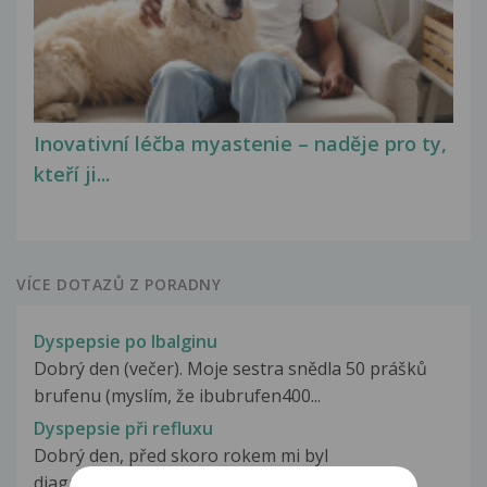
Inovativní léčba myastenie – naděje pro ty,
kteří ji...
VÍCE DOTAZŮ Z PORADNY
Dyspepsie po Ibalginu
Dobrý den (večer). Moje sestra snědla 50 prášků
brufenu (myslím, že ibubrufen400...
Dyspepsie při refluxu
Dobrý den, před skoro rokem mi byl
diagnostikován reflux, ezofaritída 1....