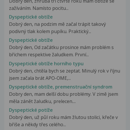
Dobrý den, zhruba tři čtvrtě roku mám obtíže se
zažíváním. Namísto pocitu...
Dyspeptické obtíže
Dobrý den, na podzim mě začal trápit takový
podivný tlak kolem pupíku. Praktický...
Dyspeptické obtíže
Dobrý den, Od začátku prosince mám problém s
břichem respektive žaludkem. První...
Dyspeptické obtíže horního typu
Dobrý den, chtěla bych se zeptat. Minulý rok v říjnu
jsem začala brát APO-OME,...
Dyspeptické obtíže, premenstruační syndrom
Dobry den, mam delší dobu problémy. V zimě jsem
měla zánět žaludku, prelecen....
Dyspeptické potíže
Dobrý den, už půl roku mám žlutou stolici, křeče v
břiše a někdy třes celého...