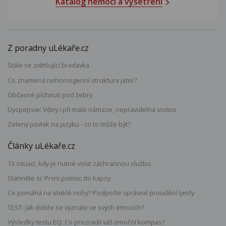
Katalog nemocí a vyšetření
Z poradny uLékaře.cz
Stále se zvětšující bradavka
Co znamená nehomogenní struktura jater?
Občasné píchnutí pod žebry
Dyspepsie: Větry i při malé námaze, nepravidelná stolice
Zelený povlak na jazyku - co to může být?
Články uLékaře.cz
13 situací, kdy je nutné volat záchrannou službu
Stáhněte si: První pomoc do kapsy
Co pomáhá na oteklé nohy? Podpořte správné proudění lymfy
TEST: Jak dobře se vyznáte ve svých emocích?
Výsledky testu EQ: Co prozradil váš emoční kompas?