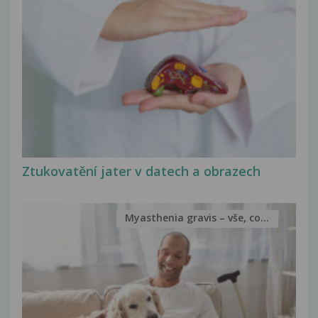
Ztukovatění jater v datech a obrazech
Myasthenia gravis – vše, co...