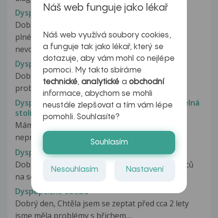
Náš web funguje jako lékař
Dyspepsie při žlučníku?
Dobrý den, už cca pátý den mám pocit
Náš web využívá soubory cookies,
plného/nafouknutého břicha a lehké
a funguje tak jako lékař, který se
nevolnosti/nechutenství...
dotazuje, aby vám mohl co nejlépe
Dyspepsie, trávicí potíže.
pomoci. My takto sbíráme
Dobrý den, (je mi 27) a už několik let mam
technické
,
analytické
a
obchodní
problémy se žažíváním. Cítim pocit...
informace, abychom se mohli
Dyspepsie: Větry i při malé námaze, nepravidelná
neustále zlepšovat a tím vám lépe
stolice
pomohli. Souhlasíte?
Mám občas střevní potížemi stolice je
nepravidelná, bývalá nezpevněná. Trápí...
Souhlasím
Dyspeptické obtíže
Dobrý den, prosím o radu. Posledních pár měsíců
Nesouhlasím
Nastavení
na sobě pozoruji, že mám...
Dyspeptické obtíže
Dobrý den, Chtěla jsem se zeptat před cca 2 lety
jsme měla problémy s břichem....