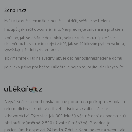
Žena-in.cz
Kvůli migréně jsem málem neměla ani děti, svěřuje se Helena
Pět tipů, jak začít dokonalé ráno. Nevynechejte snídani ani protažení
Způsob, jak se díváme do mobilu, velmi zatěžuje krční páteř, se
skloněnou hlavou je to stejná zátěž, jak se 40 kilovým pytlem na krku,
vysvětluje přední fyzioterapeut
Tipy maminek, jak na svačiny, aby je děti nenosily nesnědené domů
Jídlo jako palivo pro běžce: Důležité je nejen to, co jíte, ale i kdy to jíte
Největší česká medicínská online poradna a průkopník v oblasti
telemedicíny si klade za cíl zefektivnit a zkvalitnit české
zdravotnictví. Tým více jak 300 lékařů včetně desítek specialistů
obslouží průměrně 2 500 uživatelů měsíčně. Poradna je
pacientům k dispozici 24 hodin 7 dní v týdnu nejen na webu, ale i