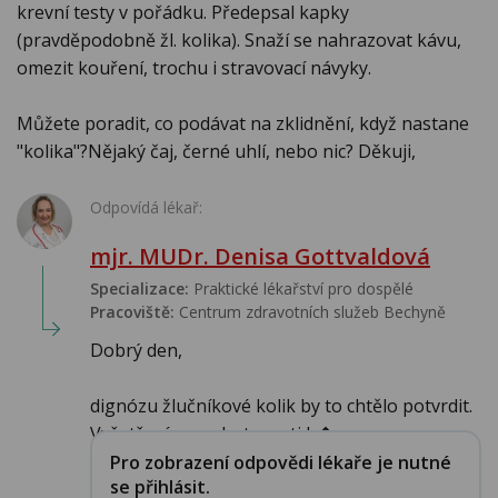
krevní testy v pořádku​. Předepsal kapky
(pravděpodobně žl. kolika). Snaží se nahrazovat kávu,
omezit kouření, trochu i stravovací návyky.
Můžete poradit, co podávat na zklidnění, když nastane
"kolika"?Nějaký čaj, černé uhlí, nebo nic? Děkuji,
Odpovídá lékař:
mjr. MUDr. Denisa Gottvaldová
Specializace:
Praktické lékařství pro dospělé
Pracoviště:
Centrum zdravotních služeb Bechyně
Dobrý den,
dignózu žlučníkové kolik by to chtělo potvrdit.
Vyšetření na pohotovosti b�...
Pro zobrazení odpovědi lékaře je nutné
se přihlásit.