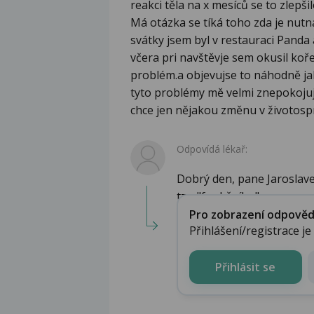
reakci těla na x mesíců se to zlepšil
Má otázka se tíká toho zda je nutn
svátky jsem byl v restauraci Panda 
včera pri navštěvje sem okusil ko
problém.a objevujse to náhodně jako
tyto problémy mě velmi znepokojují
chce jen nějakou změnu v životosp
Odpovídá lékař:
Dobrý den, pane Jaroslave.
tzv. "funkčního" r...
Pro zobrazení odpovědi 
Přihlášení/registrace j
Přihlásit se