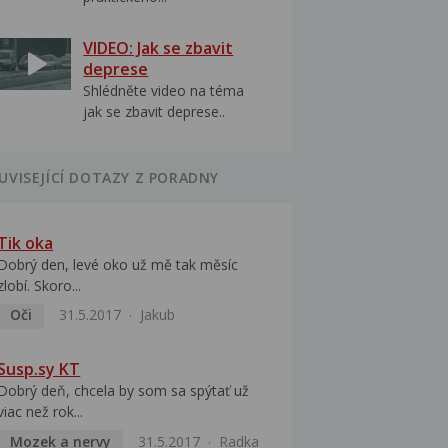
VIDEO: Jak se zbavit
deprese
Shlédněte video na téma
jak se zbavit deprese..
UVISEJÍCÍ DOTAZY Z PORADNY
Tik oka
Dobrý den, levé oko už mě tak měsíc
zlobí. Skoro...
Oči
31.5.2017
Jakub
Susp.sy KT
Dobrý deň, chcela by som sa spýtať​ už
viac než rok...
Mozek a nervy
31.5.2017
Radka