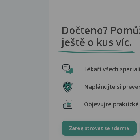
Dočteno? Pomů
ještě o kus víc.
Lékaři všech special
Naplánujte si preve
Objevujte praktické 
Zaregistrovat se zdarma