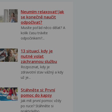
Neumím relaxovat! Jak
se konečně naučit
odpočívat?
Musíte pořád něco dělat? A
kolik času trávíte
odpočinkem?...
13 situací, kdy je
nutné volat
záchrannou službu
Rozpoznat, kdy je
zdravotní stav vážný a kdy
už je...
Stáhněte si: První
pomoc do kapsy
Jak mít první pomoc vždy
po ruce? Stáhněte si
praktického...