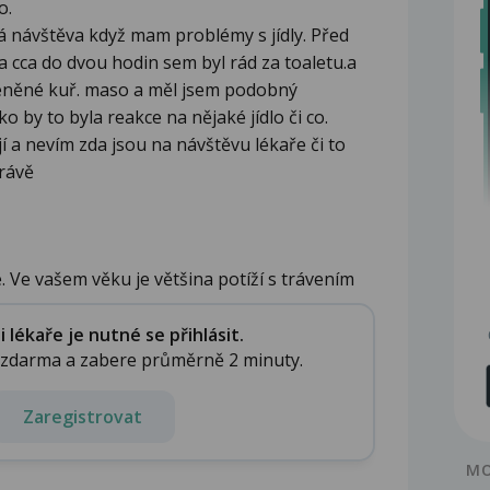
o.
á návštěva když mam problémy s jídly. Před
a cca do dvou hodin sem byl rád za toaletu.a
řeněné kuř. maso a měl jsem podobný
 by to byla reakce na nějaké jídlo či co.
 a nevím zda jsou na návštěvu lékaře či to
rávě
 Ve vašem věku je většina potíží s trávením
lékaře je nutné se přihlásit.
e zdarma a zabere průměrně 2 minuty.
Zaregistrovat
MO