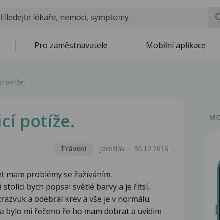
Pro zaměstnavatele
Mobilní aplikace
í potíže.
cí potíže.
MO
Trávení
Jaroslav
30.12.2016
 let mam problémy se žažíváním.
 stolici bych popsal světlé barvy a je řitsí.
ltrazvuk a odebral krev a vše je v normálu.
d a bylo mi řečeno ře ho mam dobrat a uvidim