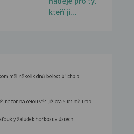
naděje pro ty,
kteří ji...
jsem měl několik dnů bolest břicha a
názor na celou věc. Již cca 5 let mě trápí...
fouklý žaludek,hořkost v ústech,