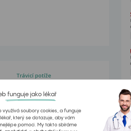
Trávicí potíže
Dobrý den, je mi 26 let (53 kg), před
půl rokem mi...
b funguje jako lékař
Trávící potíže po ozařování
sondou
 využívá soubory cookies, a funguje
Dobrý den, ráda bych se zeptala, zda
 lékař, který se dotazuje, aby vám
je možné mít trávící...
 nejlépe pomoci. My takto sbíráme