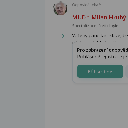
Odpovídá lékař:
MUDr. Milan Hrubý
Specializace:
Nefrologie
Vážený pane Jaroslave, b
nikdo spolehlivě příč...
Pro zobrazení odpovědi 
Přihlášení/registrace j
Přihlásit se