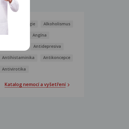
MOCI
Kašel
Alergie
Alkoholismus
Analgetika
Angína
Antibiotika
Antidepresiva
Antihistaminika
Antikoncepce
Antivirotika
Katalog nemocí a vyšetření