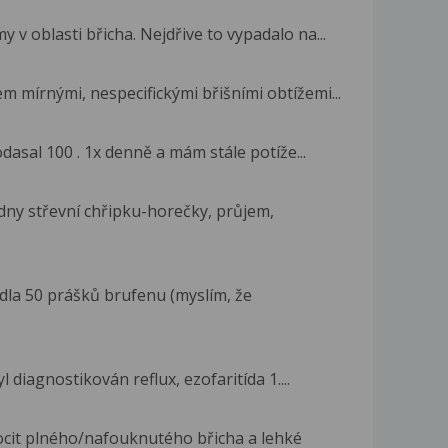
 v oblasti břicha. Nejdřive to vypadalo na...
 mírnými, nespecifickými břišními obtížemi...
odasal 100 . 1x denně a mám stále potíže...
dny střevní chřipku-horečky, průjem,
dla 50 prášků brufenu (myslím, že
diagnostikován reflux, ezofaritída 1....
ocit plného/nafouknutého břicha a lehké