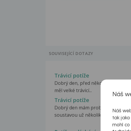
SOUVISEJÍCÍ DOTAZY
Trávicí potíže
Dobrý den, před několika lety jsem
měl velké trávicí...
Náš we
Trávicí potíže
Dobrý den mám problém s trávicí
Náš web
soustavou už několikrát...
tak jako
mohl co