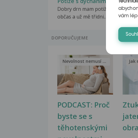
Potíže s dýcháním
technick
Dobry drn mam potiže s dychanim
abychom
občas a už mě třidni...
vám lép
Souh
DOPORUČUJEME
Nevolnost nemusí být nutnou...
Jak 
PODCAST: Proč
Ztu
byste se s
jate
těhotenskými
obr