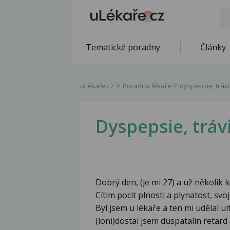
Tematické poradny
Články
uLékaře.cz
Poradna lékaře
dyspepsie, trávic
Dyspepsie, trávi
Dobrý den, (je mi 27) a už několik
Cítim pocit plnosti a plynatost, svoji
Byl jsem u lékaře a ten mi udělal u
(loni)dostal jsem duspatalin retar