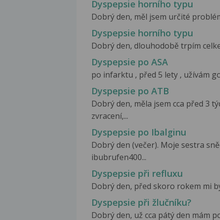
Dyspepsie horního typu
Dobrý den, měl jsem určité problémy
Dyspepsie horního typu
Dobrý den, dlouhodobě trpím celkem
Dyspepsie po ASA
po infarktu , před 5 lety , užívám g
Dyspepsie po ATB
Dobrý den, měla jsem cca před 3 tý
zvracení,...
Dyspepsie po Ibalginu
Dobrý den (večer). Moje sestra sně
ibubrufen400...
Dyspepsie při refluxu
Dobrý den, před skoro rokem mi byl 
Dyspepsie při žlučníku?
Dobrý den, už cca pátý den mám p