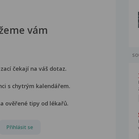
žeme vám
SO
izací čekají na váš dotaz.
nci s chytrým kalendářem.
a ověřené tipy od lékařů.
Přihlásit se