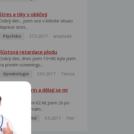
Stres a tiky v obličeji
Dobrý den , jsem sice v kriticke situaci
deprese stres...
Psychika
27.5.2017
anastazie
Růstová retardace plodu
Dobrý den, dnes jsem 13+6tt byla jsem
na prvním screeningu...
Gynekologie
24.5.2017
Tereza
Užívám Warfarin a dělají se mi
modřiny
Dobrý večer, je mi 62 let,jsem 2x po
operaci žaludku,mám...
Vnitřní lékařství
9.5.2017
Petr