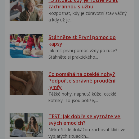
13 situací, kdy je nutné volat
záchrannou službu
Rozpoznat, kdy je zdravotní stav vážný
a kdy už je...
Stáhněte si: První pomoc do
kapsy
Jak mít první pomoc vždy po ruce?
Stáhněte si praktického...
Co pomáhá na oteklé nohy?
Podpořte správné proudění
lymfy
Těžké nohy, napnutá kůže, oteklé
kotníky. To jsou potíže,...
TEST: Jak dobře se vyznáte ve
svých emocích?
Někteří lidé dokážou zachovat klid i ve
vypjatých situacích....