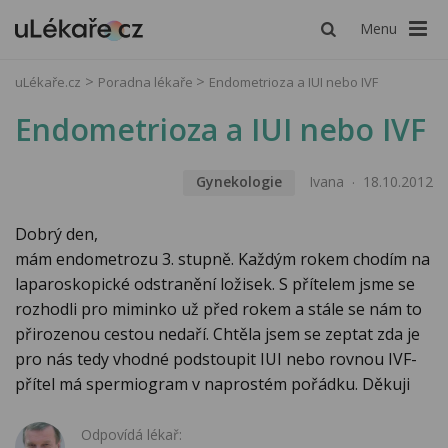
Menu
uLékaře.cz
Poradna lékaře
Endometrioza a IUI nebo IVF
Endometrioza a IUI nebo IVF
Gynekologie
Ivana
18.10.2012
Dobrý den,
mám endometrozu 3. stupně. Každým rokem chodím na
laparoskopické odstranění ložisek. S přítelem jsme se
rozhodli pro miminko už před rokem a stále se nám to
přirozenou cestou nedaří. Chtěla jsem se zeptat zda je
pro nás tedy vhodné podstoupit IUI nebo rovnou IVF-
přítel má spermiogram v naprostém pořádku. Děkuji
Odpovídá lékař: