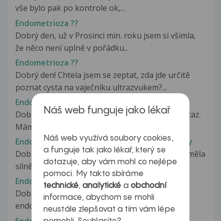
vše bylo pak po kontrole ok,...
Endometrioza ??
Dobrý den, už v Prosinci min. roku jsem si všimla,
že něco není uplně v pořádku...
Endometrioza ??
Dobrý den! Chtela jsem se zeptat, zda jde určitě
poznat cysta na vaječníku ultrazvukem?...
Endometrióza = rizikové těhotenství?
Náš web funguje jako lékař
Dobrý den paní doktorko, měla bych na Vás dotaz.
Mám prokázanou endometriozu...
Náš web využívá soubory cookies,
Endometrioza a hormonální léčba, nárůst váhy
a funguje tak jako lékař, který se
Dobrý den, je mi 53 let. Poslední dva roky jsem měla
dotazuje, aby vám mohl co nejlépe
silnějši menstruaci....
pomoci. My takto sbíráme
Endometrioza a IUI
technické
,
analytické
a
obchodní
Dobry den, po jednej neuspesnej LPS
informace, abychom se mohli
endometrickej cysty na jednom vajecniku...
neustále zlepšovat a tím vám lépe
Endometrioza a její léčba