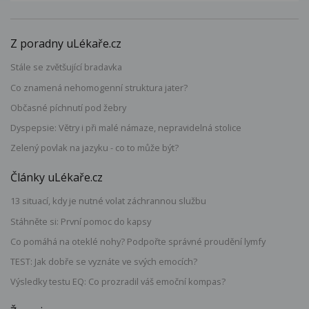
Z poradny uLékaře.cz
Stále se zvětšující bradavka
Co znamená nehomogenní struktura jater?
Občasné píchnutí pod žebry
Dyspepsie: Větry i při malé námaze, nepravidelná stolice
Zelený povlak na jazyku - co to může být?
Články uLékaře.cz
13 situací, kdy je nutné volat záchrannou službu
Stáhněte si: První pomoc do kapsy
Co pomáhá na oteklé nohy? Podpořte správné proudění lymfy
TEST: Jak dobře se vyznáte ve svých emocích?
Výsledky testu EQ: Co prozradil váš emoční kompas?