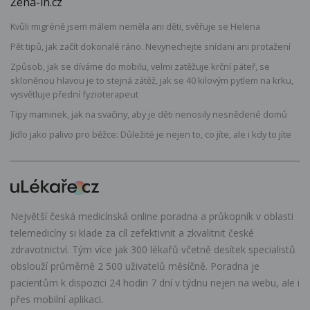
Žena-in.cz
Kvůli migréně jsem málem neměla ani děti, svěřuje se Helena
Pět tipů, jak začít dokonalé ráno. Nevynechejte snídani ani protažení
Způsob, jak se díváme do mobilu, velmi zatěžuje krční páteř, se
skloněnou hlavou je to stejná zátěž, jak se 40 kilovým pytlem na krku,
vysvětluje přední fyzioterapeut
Tipy maminek, jak na svačiny, aby je děti nenosily nesnědené domů
Jídlo jako palivo pro běžce: Důležité je nejen to, co jíte, ale i kdy to jíte
Největší česká medicínská online poradna a průkopník v oblasti
telemedicíny si klade za cíl zefektivnit a zkvalitnit české
zdravotnictví. Tým více jak 300 lékařů včetně desítek specialistů
obslouží průměrně 2 500 uživatelů měsíčně. Poradna je
pacientům k dispozici 24 hodin 7 dní v týdnu nejen na webu, ale i
přes mobilní aplikaci.