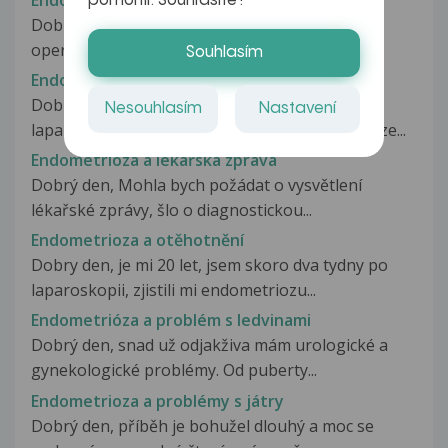
pomohli. Souhlasíte?
Dobrý den. V květnu mi byla laparoskopicky
operovaná endometrioza, levý vaječníkmám...
Souhlasím
Endometrioza a laparoskopická operace
Dobrý den. Jsem za tři týdny odesílána na
Nesouhlasím
Nastavení
laparoskopii kvůli pravděpodobné endometrióze...
Endometrióza a lékařská zpráva
Dobrý den, Mohla bych požádat o vysvětlení
lékařské zprávy, šlo o diagnostickou...
Endometrioza a otěhotnění
Dobry den, je mi 20 let, jsem skoro dva tydny po
laparoskopii, zjistili mi endometriozu...
Endometrióza a problém s ledvinami
Dobrý den, snad už odjakživa mám urologické a
gynekologické problémy. Od puberty...
Endometrioza a problémy s játry
Dobrý den, příběh je bohužel dlouhý a moc se