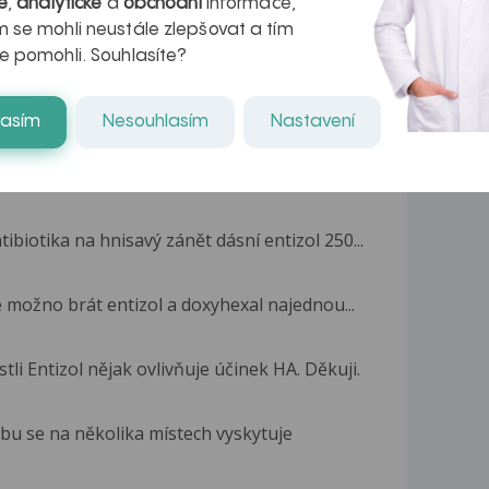
é
,
analytické
a
obchodní
informace,
 se mohli neustále zlepšovat a tím
e pomohli. Souhlasíte?
lasím
Nesouhlasím
Nastavení
váděcí tabletky entizol 500 plus polykací...
ibiotika na hnisavý zánět dásní entizol 250...
e možno brát entizol a doxyhexal najednou...
tli Entizol nějak ovlivňuje účinek HA. Děkuji.
u se na několika místech vyskytuje