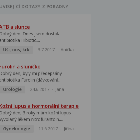
UVISEJÍCÍ DOTAZY Z PORADNY
ATB a slunce
Dobrý den. Dnes jsem dostala
antibiotika Hibiotic....
Uši, nos, krk
3.7.2017
Anička
Furolin a sluníčko
Dobrý den, byly mi předepsány
antibiotika Furolin (dávkování...
Urologie
24.6.2017
Jana
Kožní lupus a hormonální terapie
Dobrý den, 3 roky mám kožní lupus
vyvolaný lékem nitrofurantoin....
Gynekologie
11.6.2017
Jiřina