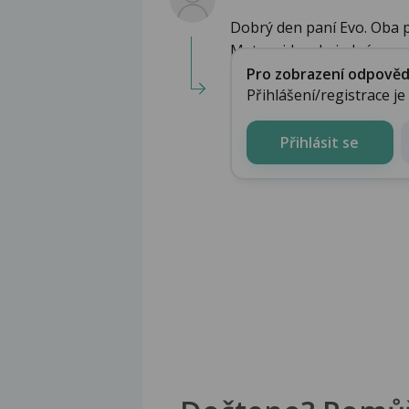
Dobrý den paní Evo. Oba p
Metronidazol - jedná se o a
Pro zobrazení odpovědi 
Přihlášení/registrace j
Přihlásit se