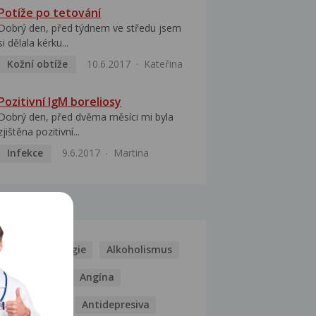
Potíže po tetování
Dobrý den, před týdnem ve středu jsem
si dělala kérku...
Kožní obtíže
10.6.2017
Kateřina
Pozitivní IgM boreliosy
Dobrý den, před dvěma měsíci mi byla
zjištěna pozitivní...
Infekce
9.6.2017
Martina
MOCI
Kašel
Alergie
Alkoholismus
Analgetika
Angína
Antibiotika
Antidepresiva