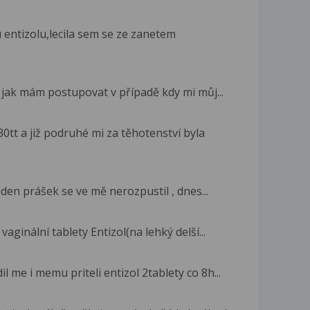
entizolu,lecila sem se ze zanetem
 jak mám postupovat v případě kdy mi můj...
0tt a již podruhé mi za těhotenství byla
eden prášek se ve mě nerozpustil , dnes...
aginální tablety Entizol(na lehký delší...
me i memu priteli entizol 2tablety co 8h...