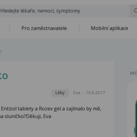
Pro zaměstnavatele
Mobilní aplikace
ko
ko
MO
Léky
Eva
10.6.2017
Entizol tablety a Rozex gel a zajímalo by mě,
na sluníčko?Děkuji, Eva