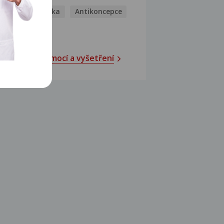
Antihistaminika
Antikoncepce
Antivirotika
Katalog nemocí a vyšetření