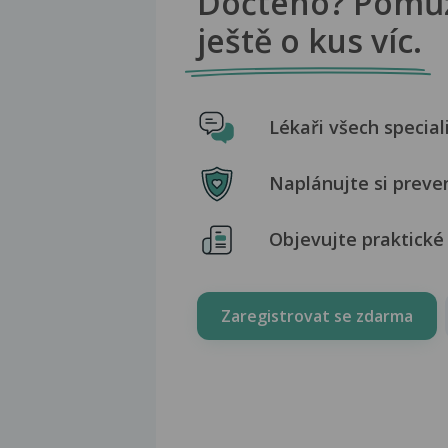
Dočteno? Pomů
ještě o kus víc.
Lékaři všech special
Naplánujte si preve
Objevujte praktické 
Zaregistrovat se zdarma