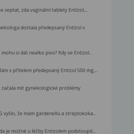
zeptat, zda vaginální tablety Entizol,...
ekologa dostala předepsaný Entizol v
 mohu si dát nealko pivo? Kdy se Entizol...
Mám s přítelem předepsaný Entizol 500 mg,...
m začala mít gynekologické problémy
ů vyšlo, že mám gardenellu a streptokoka...
da je možné u léčby Entizolem podstoupit...