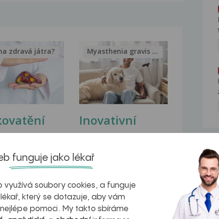
na zdravá játra?
Myasthenia gravis – vše, co...
kovatění
Inovativní
r v datech a
léčba
NE
azech
myastenie –
b funguje jako lékař
naděje pro ty,
 využívá soubory cookies, a funguje
kteří ji...
 lékař, který se dotazuje, aby vám
 nejlépe pomoci. My takto sbíráme