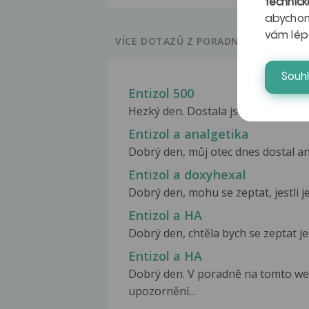
technick
abychom
vám lép
VÍCE DOTAZŮ Z PORADNY
Souh
Entizol 500
Hezký den. Dostala jsem k užívání za
Entizol a analgetika
Dobrý den, můj otec dnes dostal ant
Entizol a doxyhexal
Dobrý den, mohu se zeptat, jestli j
Entizol a HA
Dobrý den, chtěla bych se zeptat jes
Entizol a HA
Dobrý den. V poradně na tomto web
upozornění...