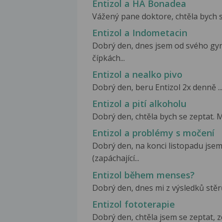
Entizol a HA Bonadea
Vážený pane doktore, chtěla bych se 
Entizol a Indometacin
Dobrý den, dnes jsem od svého gyn
čípkách...
Entizol a nealko pivo
Dobrý den, beru Entizol 2x denně ...
Entizol a pití alkoholu
Dobrý den, chtěla bych se zeptat. 
Entizol a problémy s močení
Dobrý den, na konci listopadu jse
(zapáchající...
Entizol během menses?
Dobrý den, dnes mi z výsledků stěr
Entizol fototerapie
Dobrý den, chtěla jsem se zeptat, z