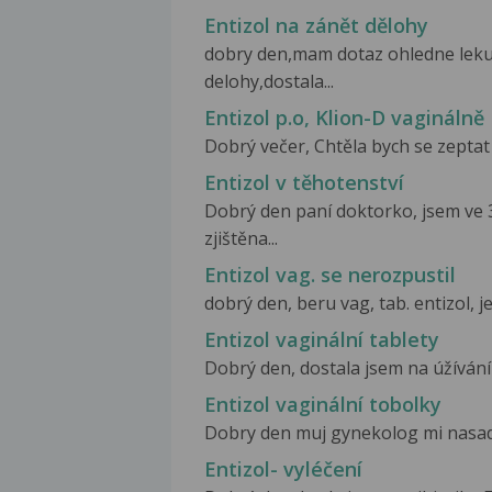
Entizol na zánět dělohy
dobry den,mam dotaz ohledne leku 
delohy,dostala...
Entizol p.o, Klion-D vaginálně
Dobrý večer, Chtěla bych se zeptat
Entizol v těhotenství
Dobrý den paní doktorko, jsem ve 3
zjištěna...
Entizol vag. se nerozpustil
dobrý den, beru vag, tab. entizol, j
Entizol vaginální tablety
Dobrý den, dostala jsem na úžívání v
Entizol vaginální tobolky
Dobry den muj gynekolog mi nasadil 
Entizol- vyléčení