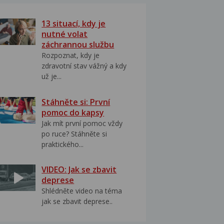
13 situací, kdy je
nutné volat
záchrannou službu
Rozpoznat, kdy je
zdravotní stav vážný a kdy
už je...
Stáhněte si: První
pomoc do kapsy
Jak mít první pomoc vždy
po ruce? Stáhněte si
praktického...
VIDEO: Jak se zbavit
deprese
Shlédněte video na téma
jak se zbavit deprese..