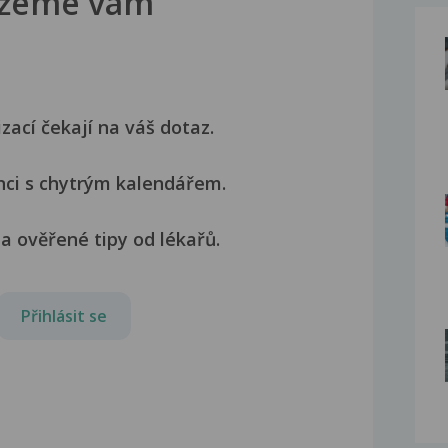
žeme vám
izací čekají na váš dotaz.
nci s chytrým kalendářem.
a ověřené tipy od lékařů.
Přihlásit se