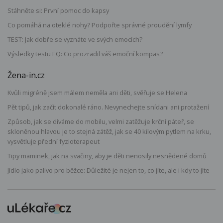
Stáhněte si: První pomoc do kapsy
Co pomáhá na oteklé nohy? Podpořte správné proudění lymfy
TEST: Jak dobře se vyznáte ve svých emocích?
Výsledky testu EQ: Co prozradil váš emoční kompas?
Žena-in.cz
Kvůli migréně jsem málem neměla ani děti, svěřuje se Helena
Pět tipů, jak začít dokonalé ráno. Nevynechejte snídani ani protažení
Způsob, jak se díváme do mobilu, velmi zatěžuje krční páteř, se
skloněnou hlavou je to stejná zátěž, jak se 40 kilovým pytlem na krku,
vysvětluje přední fyzioterapeut
Tipy maminek, jak na svačiny, aby je děti nenosily nesnědené domů
Jídlo jako palivo pro běžce: Důležité je nejen to, co jíte, ale i kdy to jíte