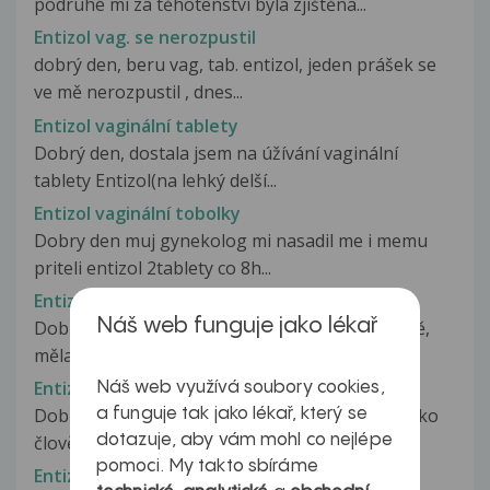
podruhé mi za těhotenství byla zjištěna...
Entizol vag. se nerozpustil
dobrý den, beru vag, tab. entizol, jeden prášek se
ve mě nerozpustil , dnes...
Entizol vaginální tablety
Dobrý den, dostala jsem na úžívání vaginální
tablety Entizol(na lehký delší...
Entizol vaginální tobolky
Dobry den muj gynekolog mi nasadil me i memu
priteli entizol 2tablety co 8h...
Entizol- vyléčení
Náš web funguje jako lékař
Dobrý den, brala jsem antibiotika Entizol orálně,
měla jsem výtok, žádné pálení,...
Entizol, hemofilie a jaterní poškození
Náš web využívá soubory cookies,
Dobrý den, chtěl bych se s Vámi poradit jestli jako
a funguje tak jako lékař, který se
dotazuje, aby vám mohl co nejlépe
člověk trpící hemofilií...
pomoci. My takto sbíráme
Entizol+Betadine