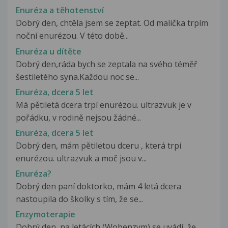
Enuréza a těhotenství
Dobrý den, chtěla jsem se zeptat. Od malička trpím
noční enurézou. V této době...
Enuréza u dítěte
Dobrý den,ráda bych se zeptala na svého téměř
šestiletého syna.Každou noc se...
Enuréza, dcera 5 let
Má pětiletá dcera trpí enurézou. ultrazvuk je v
pořádku, v rodině nejsou žádné...
Enuréza, dcera 5 let
Dobrý den, mám pětiletou dceru , která trpí
enurézou. ultrazvuk a moč jsou v...
Enuréza?
Dobrý den paní doktorko, mám 4 letá dcera
nastoupila do školky s tím, že se...
Enzymoterapie
Dobrý den, na letácích (Wobenzym) se uvádí, že