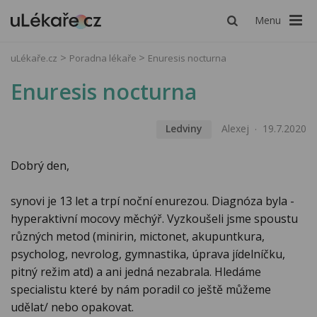
Menu
uLékaře.cz
Poradna lékaře
Enuresis nocturna
Enuresis nocturna
Ledviny
Alexej
19.7.2020
Dobrý den,
synovi je 13 let a trpí noční enurezou. Diagnóza byla -
hyperaktivní mocovy měchýř. Vyzkoušeli jsme spoustu
různých metod (minirin, mictonet, akupuntkura,
psycholog, nevrolog, gymnastika, úprava jídelníčku,
pitný režim atd) a ani jedná nezabrala. Hledáme
specialistu které by nám poradil co ještě můžeme
udělat/ nebo opakovat.