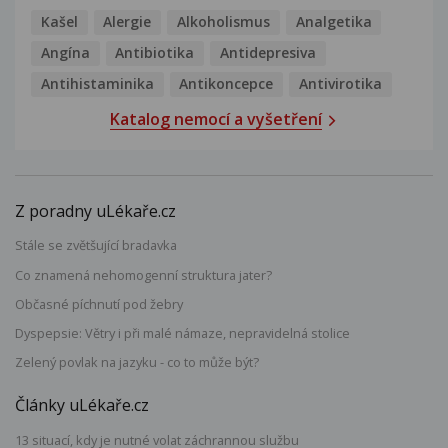
Kašel
Alergie
Alkoholismus
Analgetika
Angína
Antibiotika
Antidepresiva
Antihistaminika
Antikoncepce
Antivirotika
Katalog nemocí a vyšetření
Z poradny uLékaře.cz
Stále se zvětšující bradavka
Co znamená nehomogenní struktura jater?
Občasné píchnutí pod žebry
Dyspepsie: Větry i při malé námaze, nepravidelná stolice
Zelený povlak na jazyku - co to může být?
Články uLékaře.cz
13 situací, kdy je nutné volat záchrannou službu