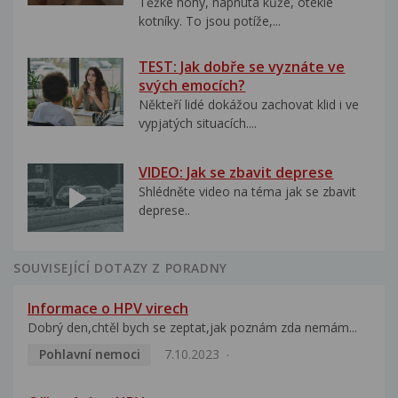
Těžké nohy, napnutá kůže, oteklé
kotníky. To jsou potíže,...
TEST: Jak dobře se vyznáte ve
svých emocích?
Někteří lidé dokážou zachovat klid i ve
vypjatých situacích....
VIDEO: Jak se zbavit deprese
Shlédněte video na téma jak se zbavit
deprese..
SOUVISEJÍCÍ DOTAZY Z PORADNY
Informace o HPV virech
Dobrý den,chtěl bych se zeptat,jak poznám zda nemám...
Pohlavní nemoci
7.10.2023