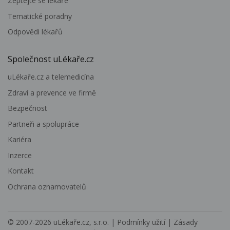
Zeptejte se lékaře
Tematické poradny
Odpovědi lékařů
Společnost uLékaře.cz
uLékaře.cz a telemedicína
Zdraví a prevence ve firmě
Bezpečnost
Partneři a spolupráce
Kariéra
Inzerce
Kontakt
Ochrana oznamovatelů
© 2007-2026
uLékaře.cz, s.r.o.
|
Podmínky užití
|
Zásady