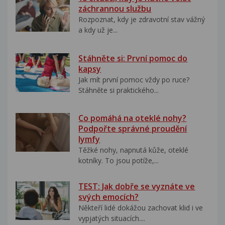
záchrannou službu
Rozpoznat, kdy je zdravotní stav vážný
a kdy už je...
Stáhněte si: První pomoc do
kapsy
Jak mít první pomoc vždy po ruce?
Stáhněte si praktického...
Co pomáhá na oteklé nohy?
Podpořte správné proudění
lymfy
Těžké nohy, napnutá kůže, oteklé
kotníky. To jsou potíže,...
TEST: Jak dobře se vyznáte ve
svých emocích?
Někteří lidé dokážou zachovat klid i ve
vypjatých situacích....