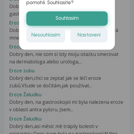
pomohli. Souhlasíte?
Dobrý den, minulý rok na podzim jsem byla na
gastroenterologii kvůli bolestem...
Souhlasím
Eroze jícnu
Dobrý den,mám dotaz ohledně pálení žáhy,která
Nesouhlasím
Nastavení
mne začala pálit okolo 15 let....
Eroze penisu
Dobry den, nie som si isty moju otazku smerovat
na dermatologa alebo urologa,...
Eroze zubu
Dobrý den,chci se zeptat jak se léčí eroze
zubů.Všude se dočítám,jak používat...
Eroze Žaludku
Dobry den, na gastroskopii mi byla nalezena eroze
v oblasti antra pyloru. Jsem...
Eroze Žaludku
Dobrý den,asi měsíc mě trápily bolesti v
epigastriu.Dnes jsem byla na gastroskopii.Nález...