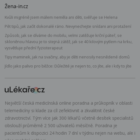
Žena-in.cz
Kvůli migréně jsem málem neměla ani děti, svěřuje se Helena
Pět tipů, jak začít dokonalé ráno. Nevynechejte snídani ani protažení
Způsob, jak se díváme do mobilu, velmi zatěžuje krční páteř, se
skloněnou hlavou je to stejná zátěž, jak se 40 kilovým pytlem na krku,
vysvětluje přední fyzioterapeut
Tipy maminek, jak na svačiny, aby je děti nenosily nesnědené domů
Jídlo jako palivo pro běžce: Důležité je nejen to, co jíte, ale i kdy to jíte
Největší česká medicínská online poradna a průkopník v oblasti
telemedicíny si klade za cíl zefektivnit a zkvalitnit české
zdravotnictví. Tým více jak 300 lékařů včetně desítek specialistů
obslouží průměrně 2 500 uživatelů měsíčně. Poradna je
pacientům k dispozici 24 hodin 7 dní v týdnu nejen na webu, ale i