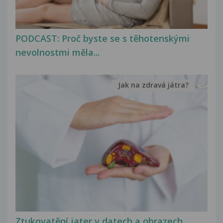
PODCAST: Proč byste se s těhotenskými
nevolnostmi měla...
Jak na zdravá játra?
Ztukovatění jater v datech a obrazech