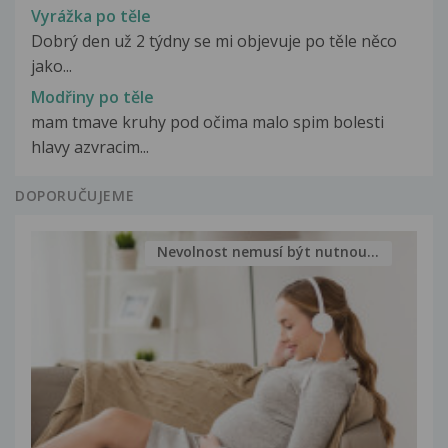
Vyrážka po těle
Dobrý den už 2 týdny se mi objevuje po těle něco
jako...
Modřiny po těle
mam tmave kruhy pod očima malo spim bolesti
hlavy azvracim...
DOPORUČUJEME
Nevolnost nemusí být nutnou...