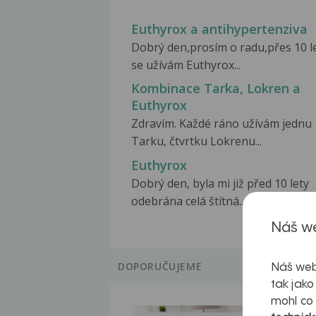
Euthyrox a antihypertenziva
Dobrý den,prosím o radu,přes 10 l
se užívám Euthyrox...
Kombinace Tarka, Lokren a
Euthyrox
Zdravím. Každé ráno užívám jednu
Tarku, čtvrtku Lokrenu...
Euthyrox
Dobrý den, byla mi již před 10 lety
odebrána celá štítná...
Náš we
DOPORUČUJEME
Náš web
tak jako
mohl co