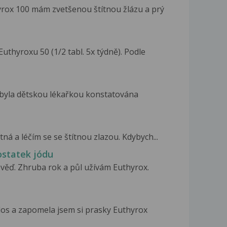
rox 100 mám zvetšenou štítnou žlázu a prý
thyroxu 50 (1/2 tabl. 5x týdně). Podle
t) byla dětskou lékařkou konstatována
ná a léčím se se štítnou zlazou. Kdybych...
ostatek jódu
věď. Zhruba rok a půl užívám Euthyrox.
dos a zapomela jsem si prasky Euthyrox