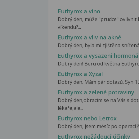
Euthyrox a víno
Dobrý den, může "prudce" ovlivnit
víkendu?...
Euthyrox a vliv na akné
Dobrý den, byla mi zjištěna snížená
Euthyrox a vysazení hormoná
Dobrý den! Beru od května Euthyrox
Euthyrox a Xyzal
Dobrý den. Mám pár dotazů. Syn 17le
Euthyrox a zelené potraviny
Dobrý den,obracím se na Vás s do
lékaře,ale...
Euthyrox nebo Letrox
Dobrý den, jsem měsíc po operaci št
Euthyrox nežádoucí účinky