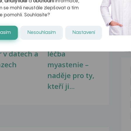
é
,
analytické
a
obchodní
informace,
na zdravá játra?
Myasthenia gravis – vše, co...
 se mohli neustále zlepšovat a tím
e pomohli. Souhlasíte?
lasím
Nesouhlasím
Nastavení
kovatění
Inovativní
NE
r v datech a
léčba
azech
myastenie –
naděje pro ty,
kteří ji...