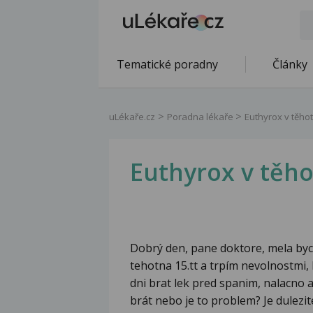
Tematické poradny
Články
uLékaře.cz
Poradna lékaře
Euthyrox v těho
Euthyrox v těho
Dobrý den, pane doktore, mela bych
tehotna 15.tt a trpím nevolnostmi,
dni brat lek pred spanim, nalacno
brát nebo je to problem? Je dulezit