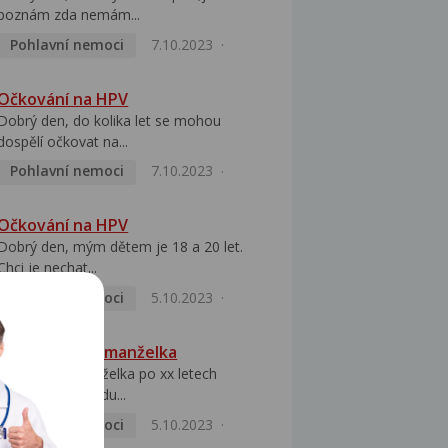
poznám zda nemám...
Pohlavní nemoci
7.10.2023
Očkování na HPV
Dobrý den, do kolika let se mohou
dospělí očkovat na...
Pohlavní nemoci
7.10.2023
Očkování na HPV
Dobrý den, mým dětem je 18 a 20 let.
Chci je nechat...
Pohlavní nemoci
5.10.2023
HPV pozitivní manželka
Dobrý den, manželka po xx letech
přivezla z Východu...
Pohlavní nemoci
5.10.2023