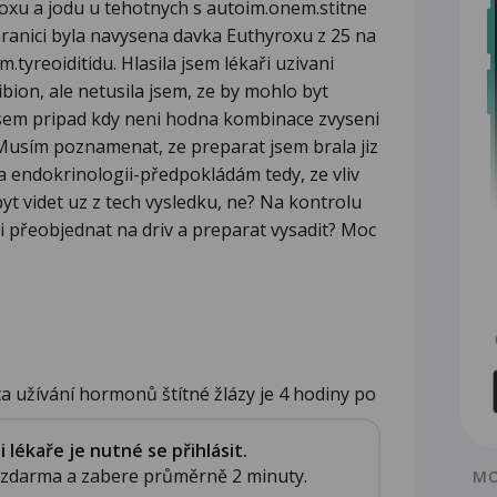
xu a jodu u tehotnych s autoim.onem.stitne
i hranici byla navysena davka Euthyroxu z 25 na
tyreoiditidu. Hlasila jsem lékaři uzivani
bion, ale netusila jsem, ze by mohlo byt
 Jsem pripad kdy neni hodna kombinace zvyseni
usím poznamenat, ze preparat jsem brala jiz
a endokrinologii-předpokládám tedy, ze vliv
t videt uz z tech vysledku, ne? Na kontrolu
i přeobjednat na driv a preparat vysadit? Moc
nta užívání hormonů štítné žlázy je 4 hodiny po
lékaře je nutné se přihlásit.
e zdarma a zabere průměrně 2 minuty.
MO