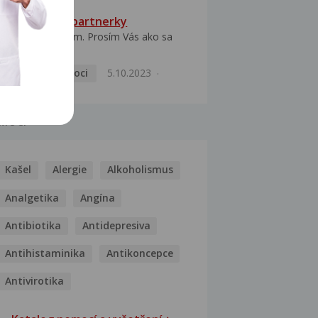
HPV typ 52 u partnerky
Dobrý deň prajem. Prosím Vás ako sa
dá vyliečiť vírus...
Pohlavní nemoci
5.10.2023
MOCI
Kašel
Alergie
Alkoholismus
Analgetika
Angína
Antibiotika
Antidepresiva
Antihistaminika
Antikoncepce
Antivirotika