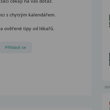
izací čekají na váš dotaz.
nci s chytrým kalendářem.
a ověřené tipy od lékařů.
Přihlásit se
SO