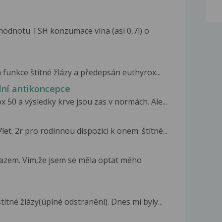
 hodnotu TSH konzumace vína (asi 0,7l) o
 funkce štítné žlázy a předepsán euthyrox...
lní antikoncepce
 50 a výsledky krve jsou zas v normách. Ale...
t. 2r pro rodinnou dispozici k onem. štítné...
tazem. Vím,že jsem se měla optat mého
ítné žlázy(úplné odstranění). Dnes mi byly...