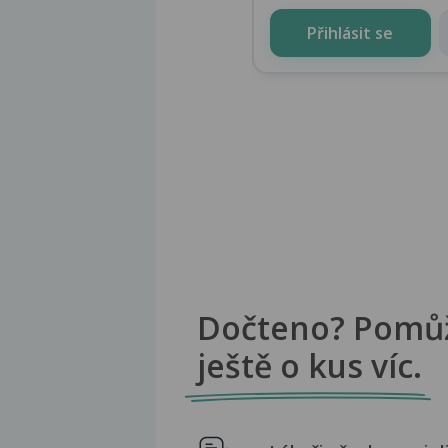
Přihlásit se
Dočteno? Pomů
ještě o kus víc.