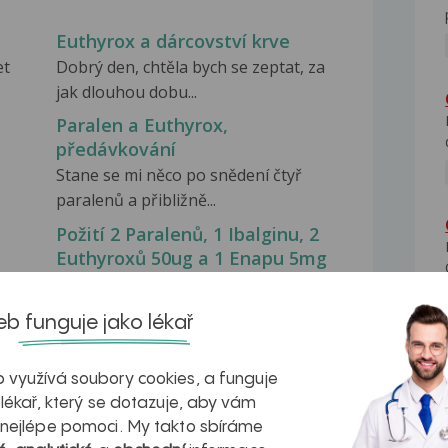
Euthyrox a dárcovství krve
et
Dobrý den, chtěla bych se zeptat, za
jak dlouhou dobu...
Paralen a Euthyrox,
předávkování
Stane se mi něco po snědení čtyř
paralenů a přibližně...
Požití 2 Paralenů, 1 Ibalginu, 2
Euthyroxů 50ug a 1 Enapu 5mg
Dobrý den, když 15 dívka o výšce 175
cm a 70 kg snědla...
b funguje jako lékař
 využívá soubory cookies, a funguje
 lékař, který se dotazuje, aby vám
 nejlépe pomoci. My takto sbíráme