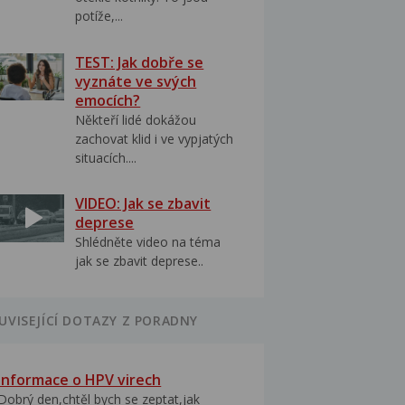
potíže,...
TEST: Jak dobře se
vyznáte ve svých
emocích?
Někteří lidé dokážou
zachovat klid i ve vypjatých
situacích....
VIDEO: Jak se zbavit
deprese
Shlédněte video na téma
jak se zbavit deprese..
UVISEJÍCÍ DOTAZY Z PORADNY
Informace o HPV virech
Dobrý den,chtěl bych se zeptat,jak