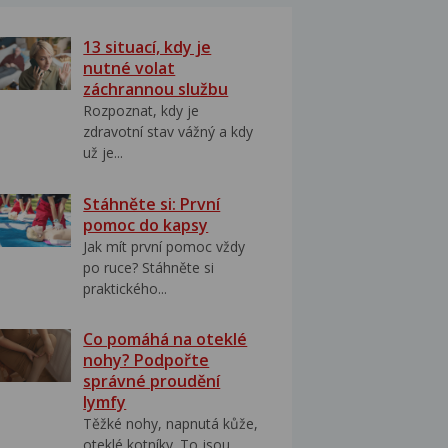
13 situací, kdy je
nutné volat
záchrannou službu
Rozpoznat, kdy je
zdravotní stav vážný a kdy
už je...
Stáhněte si: První
pomoc do kapsy
Jak mít první pomoc vždy
po ruce? Stáhněte si
praktického...
Co pomáhá na oteklé
nohy? Podpořte
správné proudění
lymfy
Těžké nohy, napnutá kůže,
oteklé kotníky. To jsou