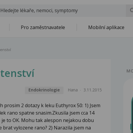
Pro zaměstnavatele
Mobilní aplikace
tenství
tenství
MO
Endokrinologie
Hana
3.11.2015
 prosim 2 dotazy k leku Euthyrox 50: 1) Jsem
 lek rano spatne snasim.Zkusila jsem cca 14
 a je to OK. Mohu tak alespon nejakou dobu
e brat vylozene rano? 2) Narazila jsem na