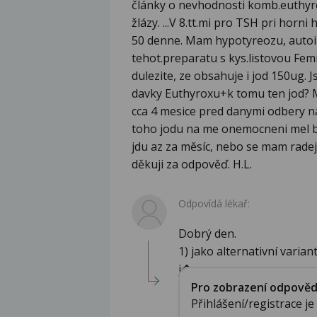
články o nevhodnosti komb.euthyro
žlázy. ...V 8.tt.mi pro TSH pri horn
50 denne. Mam hypotyreozu, autoim.
tehot.preparatu s kys.listovou Femi
dulezite, ze obsahuje i jod 150ug.
davky Euthyroxu+k tomu ten jod? M
cca 4 mesice pred danymi odbery n
toho jodu na me onemocneni mel by
jdu az za měsíc, nebo se mam radej
děkuji za odpověď. H.L.
Odpovídá lékař:
Dobrý den.
1) jako alternativní varia
j�...
Pro zobrazení odpovědi 
Přihlášení/registrace j