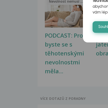
technick
Nevolnost nemusí být nutnou...
Jak 
abychom
vám lép
Souh
PODCAST: Proč
Ztu
byste se s
jate
těhotenskými
obr
nevolnostmi
měla...
VÍCE DOTAZŮ Z PORADNY