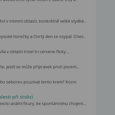
ní v intimní oblasti, konkrétně velké stydké...
vysoké horečky a čtvrtý den se osypal. Dnes...
v oblasti trisel tri cervene flicky....
e, jestli se může přípravek proti pocení...
ebo seboreu pouzivat tento krem? Kozni
esti při stolici
xcisi anální fisury, ke spontánnímu zhojení....