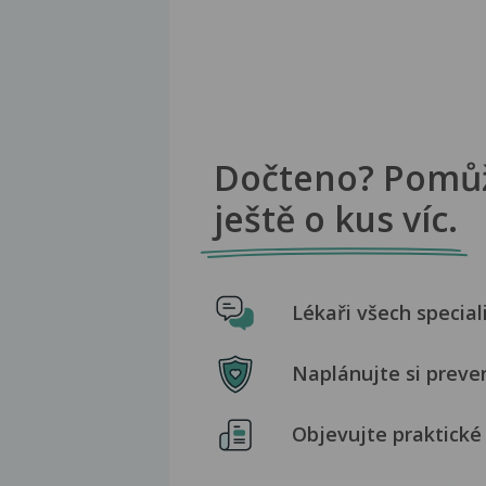
Dočteno? Pomů
ještě o kus víc.
Lékaři všech special
Naplánujte si preve
Objevujte praktické 