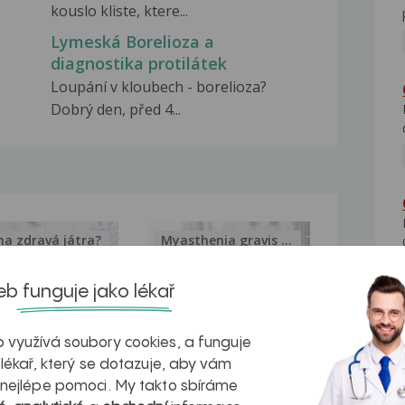
kouslo kliste, ktere...
Lymeská Borelioza a
diagnostika protilátek
Loupání v kloubech - borelioza?
Dobrý den, před 4...
na zdravá játra?
Myasthenia gravis – vše, co...
b funguje jako lékař
 využívá soubory cookies, a funguje
kovatění
Inovativní
 lékař, který se dotazuje, aby vám
 nejlépe pomoci. My takto sbíráme
r v datech a
léčba