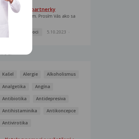
HPV typ 52 u partnerky
Dobrý deň prajem. Prosím Vás ako sa
dá vyliečiť vírus...
Pohlavní nemoci
5.10.2023
MOCI
Kašel
Alergie
Alkoholismus
Analgetika
Angína
Antibiotika
Antidepresiva
Antihistaminika
Antikoncepce
Antivirotika