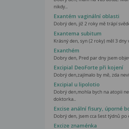
nikdy...
Exantém vaginální oblasti
Dobrý den, již 2 roky mě trápí svědě
Exantema subitum
Krásný den, syn (2 roky) měl 3 dny 
Exanthém
Dobry den, Pred par dny jsem objevila 
Excipial DeoForte při kojení
Dobrý den,zajímalo by mě, zda nevít
Excipial u lipolotio
Dobrý den,mohla bych na atopii n
doktorka...
Excise anální fisury, úporné bol
Dobrý den, jsem cca šest týdnů po e
Excize znaménka