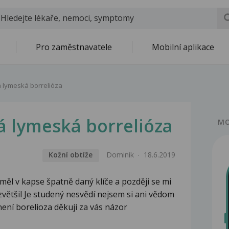
Pro zaměstnavatele
Mobilní aplikace
 lymeská borrelióza
 lymeská borrelióza
MO
Kožní obtíže
Dominik
18.6.2019
ěl v kapse špatně daný klíče a později se mi
zvětšil Je studený nesvědí nejsem si ani vědom
o není borelioza děkuji za vás názor