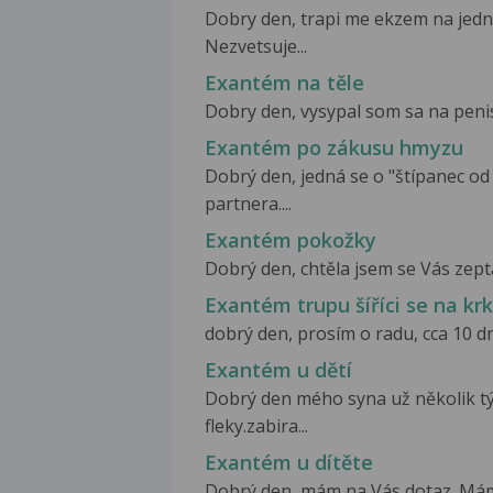
Dobry den, trapi me ekzem na jedno
Nezvetsuje...
Exantém na těle
Dobry den, vysypal som sa na penise
Exantém po zákusu hmyzu
Dobrý den, jedná se o "štípanec o
partnera....
Exantém pokožky
Dobrý den, chtěla jsem se Vás zeptat
Exantém trupu šíříci se na kr
dobrý den, prosím o radu, cca 10 d
Exantém u dětí
Dobrý den mého syna už několik týd
fleky.zabira...
Exantém u dítěte
Dobrý den, mám na Vás dotaz. Mám