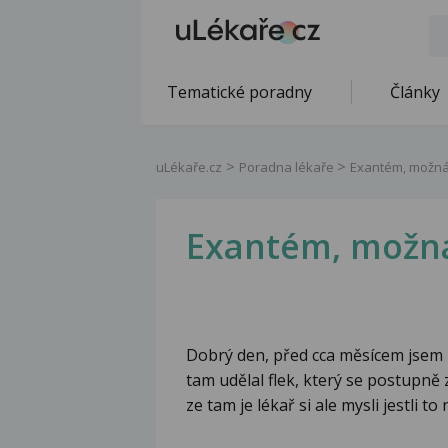
Tematické poradny
Články
uLékaře.cz
Poradna lékaře
Exantém, možná
Exantém, možná
Dobrý den, před cca měsícem jsem m
tam udělal flek, který se postupně 
ze tam je lékař si ale mysli jestli t