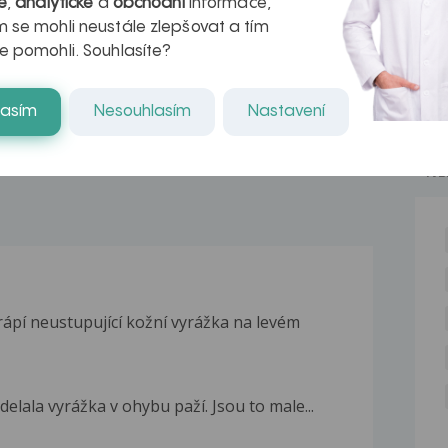
é
,
analytické
a
obchodní
informace,
azech
myastenie –
 se mohli neustále zlepšovat a tím
e pomohli. Souhlasíte?
naděje pro ty,
kteří ji...
lasím
Nesouhlasím
Nastavení
NE
rápí neustupující kožní vyrážka na levém
delala vyrážka v ohybu paží. Jsou to male...