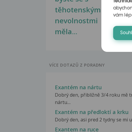
technick
těhotenskými
obr
abychom
vám lép
nevolnostmi
měla...
Souh
VÍCE DOTAZŮ Z PORADNY
Exantém na nártu
Dobrý den, přibližně 3/4 roku mě t
nártu....
Exantém na předloktí a krku
Dobrý den, asi pred 2 tydny se mi u
Exantem na ruce