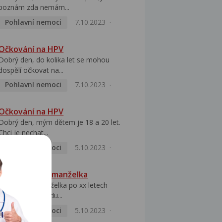
poznám zda nemám...
Pohlavní nemoci
7.10.2023
Očkování na HPV
Dobrý den, do kolika let se mohou
dospělí očkovat na...
Pohlavní nemoci
7.10.2023
Očkování na HPV
Dobrý den, mým dětem je 18 a 20 let.
Chci je nechat...
Pohlavní nemoci
5.10.2023
HPV pozitivní manželka
Dobrý den, manželka po xx letech
přivezla z Východu...
Pohlavní nemoci
5.10.2023