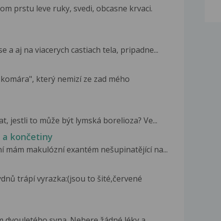
m prstu leve ruky, svedi, obcasne krvaci.
 a aj na viacerych castiach tela, pripadne...
d komára", který nemizí ze zad mého
, jestli to může být lymská borelioza? Ve...
k a končetiny
ní mám makulózní exantém nešupinatějící na...
nů trápí vyrazka:(jsou to šité,červené
 dvouletého syna. Nebere žádné léky a