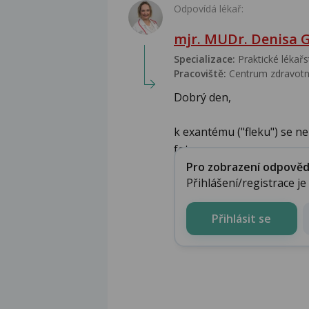
Odpovídá lékař:
mjr. MUDr. Denisa 
Specializace:
Praktické lékařs
Pracoviště:
Centrum zdravotn
Dobrý den,
k exantému ("fleku") se nem
fot...
Pro zobrazení odpovědi 
Přihlášení/registrace j
Přihlásit se