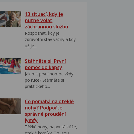
13 situací, kdy je
nutné volat
záchrannou službu
Rozpoznat, kdy je
zdravotní stav vážný a kdy
už je...
Stáhněte si: První
pomoc do kapsy
Jak mít první pomoc vždy
po ruce? Stáhněte si
praktického...
Co pomáhá na oteklé
nohy? Podpořte
správné proudění
lymfy
Těžké nohy, napnutá kůže,
oteklé kotníky. To jsou