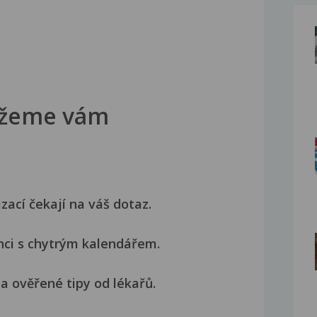
žeme vám
izací čekají na váš dotaz.
nci s chytrým kalendářem.
a ověřené tipy od lékařů.