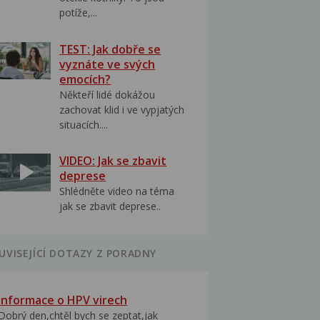
potíže,...
TEST: Jak dobře se
vyznáte ve svých
emocích?
Někteří lidé dokážou
zachovat klid i ve vypjatých
situacích....
VIDEO: Jak se zbavit
deprese
Shlédněte video na téma
jak se zbavit deprese..
UVISEJÍCÍ DOTAZY Z PORADNY
Informace o HPV virech
Dobrý den,chtěl bych se zeptat,jak