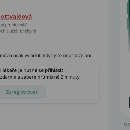
Gottvaldová
tví pro dospělé
ích služeb Bechyně
ůžu nijak vyjádřit, když jste nepřiložil ani
lékaře je nutné se přihlásit.
e zdarma a zabere průměrně 2 minuty.
Zaregistrovat
MO