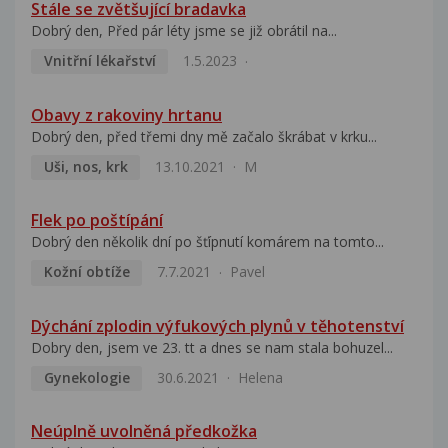
Stále se zvětšující bradavka
Dobrý den, Před pár léty jsme se již obrátil na...
Vnitřní lékařství
1.5.2023
Obavy z rakoviny hrtanu
Dobrý den, před třemi dny mě začalo škrábat v krku...
Uši, nos, krk
13.10.2021
M
Flek po poštípání
Dobrý den několik dní po šťípnutí komárem na tomto...
Kožní obtíže
7.7.2021
Pavel
Dýchání zplodin výfukových plynů v těhotenství
Dobry den, jsem ve 23. tt a dnes se nam stala bohuzel...
Gynekologie
30.6.2021
Helena
Neúplně uvolněná předkožka