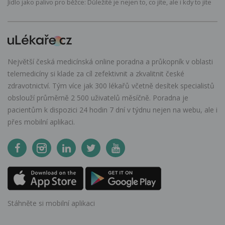
Jídlo jako palivo pro běžce: Důležité je nejen to, co jíte, ale i kdy to jíte
Největší česká medicínská online poradna a průkopník v oblasti
telemedicíny si klade za cíl zefektivnit a zkvalitnit české
zdravotnictví. Tým více jak 300 lékařů včetně desítek specialistů
obslouží průměrně 2 500 uživatelů měsíčně. Poradna je
pacientům k dispozici 24 hodin 7 dní v týdnu nejen na webu, ale i
přes mobilní aplikaci.
Stáhněte si mobilní aplikaci