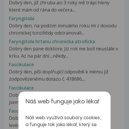
Dobrý den, již zhruba asi 3 roky mě trápí hleny
které mám od rána do večera....
Faryngitida
Dobry den, na podzim minuleho roku mi z dovodu
chronickej tonzilitidy odstranovali...
Faryngitida hrtanu chronicka atroficka
Dobry den pane doktore. Jiz rok me bolí neustále v
krku. Az na pár dní....někdy...
Fascikulace
Dobrý den, píši doplňující odpovědi k mému již
zodpovězenému dotazu č. 418686,...
Fascikulace
Dobrý den, mám na Vás otázku. Již před rokem
Náš web funguje jako lékař
jsem byl vyšetřován na neurologii...
Fascikulace
Dobrý den, již asi 10 den mě trápí fascikulace v
Náš web využívá soubory cookies,
levém rameni. Měla jsem je...
a funguje tak jako lékař, který se