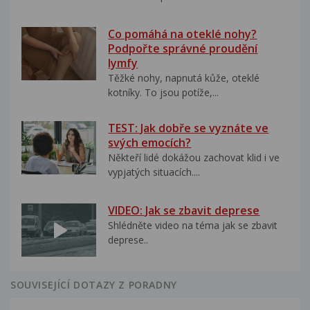
Co pomáhá na oteklé nohy?
Podpořte správné proudění
lymfy
Těžké nohy, napnutá kůže, oteklé
kotníky. To jsou potíže,...
TEST: Jak dobře se vyznáte ve
svých emocích?
Někteří lidé dokážou zachovat klid i ve
vypjatých situacích....
VIDEO: Jak se zbavit deprese
Shlédněte video na téma jak se zbavit
deprese..
SOUVISEJÍCÍ DOTAZY Z PORADNY