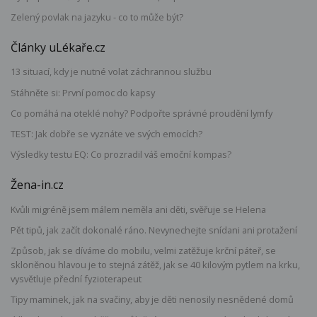
Zelený povlak na jazyku - co to může být?
Články uLékaře.cz
13 situací, kdy je nutné volat záchrannou službu
Stáhněte si: První pomoc do kapsy
Co pomáhá na oteklé nohy? Podpořte správné proudění lymfy
TEST: Jak dobře se vyznáte ve svých emocích?
Výsledky testu EQ: Co prozradil váš emoční kompas?
Žena-in.cz
Kvůli migréně jsem málem neměla ani děti, svěřuje se Helena
Pět tipů, jak začít dokonalé ráno. Nevynechejte snídani ani protažení
Způsob, jak se díváme do mobilu, velmi zatěžuje krční páteř, se
skloněnou hlavou je to stejná zátěž, jak se 40 kilovým pytlem na krku,
vysvětluje přední fyzioterapeut
Tipy maminek, jak na svačiny, aby je děti nenosily nesnědené domů