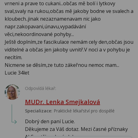
vrneni a prave to cukani...občas mě bolí i lytkovy
sval,svaly na rukou,občas mě jakoby bodne ve svalech a
kloubech..jinak nezaznamenavam nic jako
napr.zakopavani,únavu,vypadávání
věci,nekoordinované pohyby...
Ještě doplním,ze fascikulace nemám cely den,občas jsou
viditelné a občas jen jakoby uvnitř.V noci a v pohybu je
necítím.
Nicmene se děsím,ze tuto zákeřnou nemoc mam...
Lucie 34let
Odpovídá lékař:
MUDr. Lenka Smejkalová
Specializace:
Praktické lékařství pro dospělé
Dobrý den paní Lucie.
Děkujeme za Váš dotaz. Mezi časné příznaky
ALS patří svalová slab...