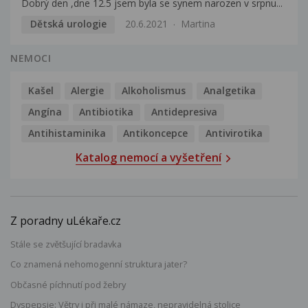
Dobrý den ,dne 12.5 jsem byla se synem narozen v srpnu...
Dětská urologie
20.6.2021
Martina
NEMOCI
Kašel
Alergie
Alkoholismus
Analgetika
Angína
Antibiotika
Antidepresiva
Antihistaminika
Antikoncepce
Antivirotika
Katalog nemocí a vyšetření
Z poradny uLékaře.cz
Stále se zvětšující bradavka
Co znamená nehomogenní struktura jater?
Občasné píchnutí pod žebry
Dyspepsie: Větry i při malé námaze, nepravidelná stolice