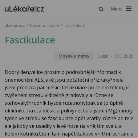
Menu
uLékaře.cz
Poradna lékaře
fascikulace
Fascikulace
Mozek a nervy
Lucie
13.3.2020
Dobrý den,velice prosím o podrobnější informaci k
onemocnění ALS,jaké jsou počáteční příznaky?mela
jsem před cca pár měsíci fascikulace po celém tělem,při
zvýšeném stresu viditelně gradovaly a různě se
stehovaly(hrudník,hyzde,ruce,nohy)pak se to úplně
uklidnilo...na cca měsíc a pul(vynechala jsem i Mg)minuly
týden ve středu se fascikulace opět vrátily-různé po tele
ale jakoby se usadily v levé noze na vnějším svalu a
kolem kotniku.Citim tam napětí,takové vnitřní lechtani a