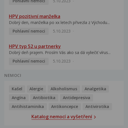
Pohlavní nemoci
5.10.2023
HPV pozitivní manželka
Dobrý den, manželka po xx letech přivezla z Východu...
Pohlavní nemoci
5.10.2023
HPV typ 52 u partnerky
Dobrý deň prajem. Prosím Vás ako sa dá vyliečiť vírus...
Pohlavní nemoci
5.10.2023
NEMOCI
Kašel
Alergie
Alkoholismus
Analgetika
Angína
Antibiotika
Antidepresiva
Antihistaminika
Antikoncepce
Antivirotika
Katalog nemocí a vyšetření