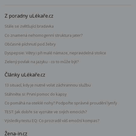
Z poradny uLékaře.cz
Stále se zvětšující bradavka
Co znamená nehomogenní struktura jater?
Občasné píchnutí pod žebry
Dyspepsie: Větry i při malé námaze, nepravidelná stolice
Zelený povlak na jazyku - co to může být?
Články uLékaře.cz
13 situací, kdy je nutné volat záchrannou službu
Stáhněte si: První pomoc do kapsy
Co pomáhá na oteklé nohy? Podpořte správné proudění lymfy
TEST: Jak dobře se vyznáte ve svých emocích?
Výsledky testu EQ: Co prozradil váš emoční kompas?
Žena-in.cz