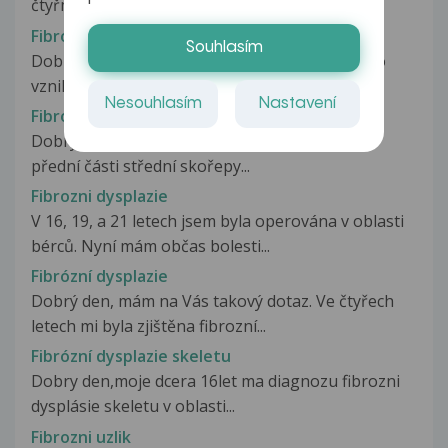
čtyřmi roky biopsií diagnostikována...
Fibróza jater a užívání kurkumy
Souhlasím
Dobrý den. Trpím fibrózou jater, příčinou jejího
vzniku bylo nadměrné požívání...
Nesouhlasím
Nastavení
Fibrozní dysplasie v nosu
Dobrý den, 26.5.2011 mi byla udělána biopsie z
přední části střední skořepy...
Fibrozni dysplazie
V 16, 19, a 21 letech jsem byla operována v oblasti
bérců. Nyní mám občas bolesti...
Fibrózní dysplazie
Dobrý den, mám na Vás takový dotaz. Ve čtyřech
letech mi byla zjištěna fibrozní...
Fibrózní dysplazie skeletu
Dobry den,moje dcera 16let ma diagnozu fibrozni
dysplásie skeletu v oblasti...
Fibrozni uzlik