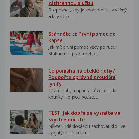
záchrannou službu
Rozpoznat, kdy je zdravotní stav vážný
a kdy už je...
Stáhněte si: První pomoc do
kapsy
Jak mít první pomoc vždy po ruce?
Stáhněte si praktického...
Co pomáhá na oteklé nohy?
Podpořte správné proudění
lymfy
Těžké nohy, napnutá kůže, oteklé
kotníky. To jsou potíže,...
TEST: Jak dobře se vyznáte ve
svých emocích?
Někteří lidé dokážou zachovat klid i ve
vypjatých situacích....