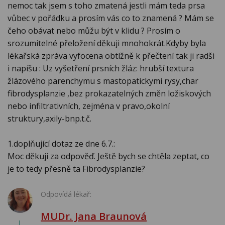
nemoc tak jsem s toho zmatená jestli mám teda prsa
vůbec v pořádku a prosím vás co to znamená ? Mám se
čeho obávat nebo můžu být v klidu ? Prosím o
srozumitelné přeložení děkuji mnohokrát.Kdyby byla
lékařská zpráva vyfocena obtížně k přečtení tak ji radši
i napíšu : Uz vyšetření prsních žláz: hrubší textura
žlázového parenchymu s mastopatickymi rysy,char
fibrodysplanzie ,bez prokazatelných změn ložiskových
nebo infiltrativních, zejména v pravo,okolní
struktury,axily-bnp.t.č.
1.doplňující dotaz ze dne 6.7.:
Moc děkuji za odpověď. Ještě bych se chtěla zeptat, co
je to tedy přesně ta Fibrodysplanzie?
Odpovídá lékař:
MUDr. Jana Braunová