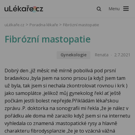
Menu
uLékaře.cz
Poradna lékaře
Fibrózní mastopatie
Fibrózní mastopatie
Gynekologie
Renata
2.7.2021
Dobrý den ,již měsíc mě mírně pobolívá pod prsní
bradavkou ,byla jsem na sono prsou (a když jsem tam
už byla, tak jsem si nechala zkontrolovat rovnou i krk )
jako samoplátce ,jelikož můj gynekolog řekl ať ještě
počkám jestli bolest nepřejde.Přikládám lékařskou
zprávu .P. doktorka na sonografii mi řekla ,že je nález v
pořádku ale doma mě zarazilo když jsem si na internetu
vyhledala co znamená :mastopatické rysy a hlavně
charakteru fibrodysplanzie ,že je to vzácná vážná