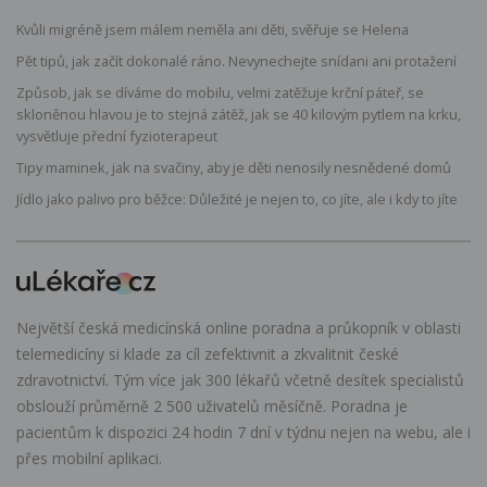
Kvůli migréně jsem málem neměla ani děti, svěřuje se Helena
Pět tipů, jak začít dokonalé ráno. Nevynechejte snídani ani protažení
Způsob, jak se díváme do mobilu, velmi zatěžuje krční páteř, se
skloněnou hlavou je to stejná zátěž, jak se 40 kilovým pytlem na krku,
vysvětluje přední fyzioterapeut
Tipy maminek, jak na svačiny, aby je děti nenosily nesnědené domů
Jídlo jako palivo pro běžce: Důležité je nejen to, co jíte, ale i kdy to jíte
Největší česká medicínská online poradna a průkopník v oblasti
telemedicíny si klade za cíl zefektivnit a zkvalitnit české
zdravotnictví. Tým více jak 300 lékařů včetně desítek specialistů
obslouží průměrně 2 500 uživatelů měsíčně. Poradna je
pacientům k dispozici 24 hodin 7 dní v týdnu nejen na webu, ale i
přes mobilní aplikaci.