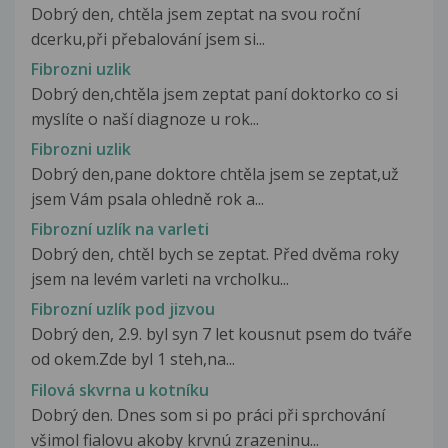
Dobrý den, chtěla jsem zeptat na svou roční
dcerku,při přebalování jsem si...
Fibrozni uzlik
Dobrý den,chtěla jsem zeptat paní doktorko co si
myslíte o naší diagnoze u rok...
Fibrozni uzlik
Dobrý den,pane doktore chtěla jsem se zeptat,už
jsem Vám psala ohledně rok a...
Fibrozní uzlík na varleti
Dobrý den, chtěl bych se zeptat. Před dvěma roky
jsem na levém varleti na vrcholku...
Fibrozní uzlík pod jizvou
Dobrý den, 2.9. byl syn 7 let kousnut psem do tváře
od okem.Zde byl 1 steh,na...
Filová skvrna u kotníku
Dobrý den. Dnes som si po práci při sprchování
všimol fialovu akoby krvnú zrazeninu...